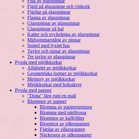
Fisk av glasspinnar
Fjäril på glasspinne och vinkork
Fjärilar på glasspinnar
Flagga av glasspinnar
Glasspinnar av glasspinnar
Glasspinnar på bal
Katter och nyckelpiga av glasspinnar
Midsommarstång av pinnar
Snigel med lyxigt hus
Tavlor och ramar av glasspinnar
Tre tavlor av glasspinnar
Pyssla med mjölkkorkar
Alfabetet av mjölkkorkar
Geometriska former av mjölkkorkar
Memory av mjölkkorkar
Mjölkkorkar med bokstäver
Pyssla med papper
"Dutta" färg runt en mall
Blommor av papper
Blomma av pappersremsor
Blomma med pärlfrossa
Blommor av kaffefilter
Blommor av silkespapper
Fjärilar av silkespapper
Näckrosor av silkespapper