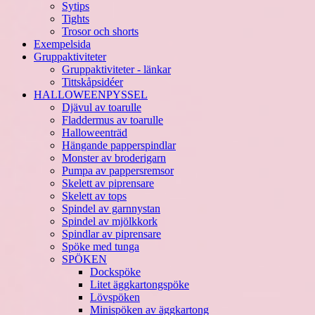
Sytips
Tights
Trosor och shorts
Exempelsida
Gruppaktiviteter
Gruppaktiviteter - länkar
Tittskåpsidéer
HALLOWEENPYSSEL
Djävul av toarulle
Fladdermus av toarulle
Halloweenträd
Hängande papperspindlar
Monster av broderigarn
Pumpa av pappersremsor
Skelett av piprensare
Skelett av tops
Spindel av garnnystan
Spindel av mjölkkork
Spindlar av piprensare
Spöke med tunga
SPÖKEN
Dockspöke
Litet äggkartongspöke
Lövspöken
Minispöken av äggkartong