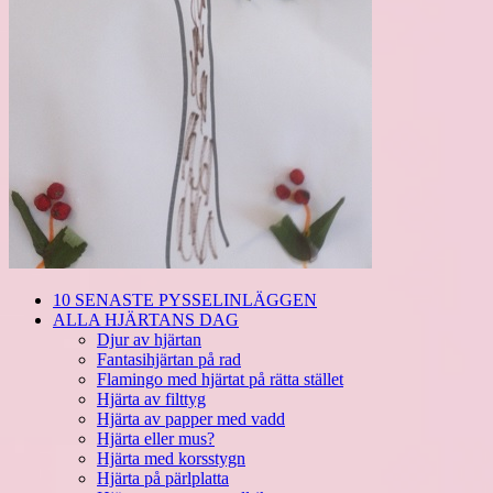
10 SENASTE PYSSELINLÄGGEN
ALLA HJÄRTANS DAG
Djur av hjärtan
Fantasihjärtan på rad
Flamingo med hjärtat på rätta stället
Hjärta av filttyg
Hjärta av papper med vadd
Hjärta eller mus?
Hjärta med korsstygn
Hjärta på pärlplatta