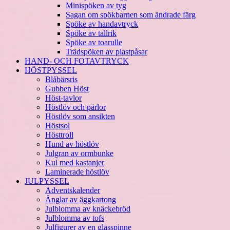
Minispöken av tyg
Sagan om spökbarnen som ändrade färg
Spöke av handavtryck
Spöke av tallrik
Spöke av toarulle
Trädspöken av plastpåsar
HAND- OCH FOTAVTRYCK
HÖSTPYSSEL
Blåbärsris
Gubben Höst
Höst-tavlor
Höstlöv och pärlor
Höstlöv som ansikten
Höstsol
Hösttroll
Hund av höstlöv
Julgran av ormbunke
Kul med kastanjer
Laminerade höstlöv
JULPYSSEL
Adventskalender
Änglar av äggkartong
Julblomma av knäckebröd
Julblomma av tofs
Julfigurer av en glasspinne