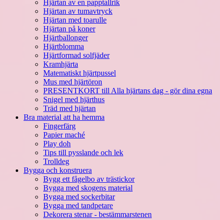
Hjärtan av en papptallrik
Hjärtan av tumavtryck
Hjärtan med toarulle
Hjärtan på koner
Hjärtballonger
Hjärtblomma
Hjärtformad solfjäder
Kramhjärta
Matematiskt hjärtpussel
Mus med hjärtöron
PRESENTKORT till Alla hjärtans dag - gör dina egna
Snigel med hjärthus
Träd med hjärtan
Bra material att ha hemma
Fingerfärg
Papier maché
Play doh
Tips till pysslande och lek
Trolldeg
Bygga och konstruera
Bygg ett fågelbo av trästickor
Bygga med skogens material
Bygga med sockerbitar
Bygga med tandpetare
Dekorera stenar - bestämmarstenen