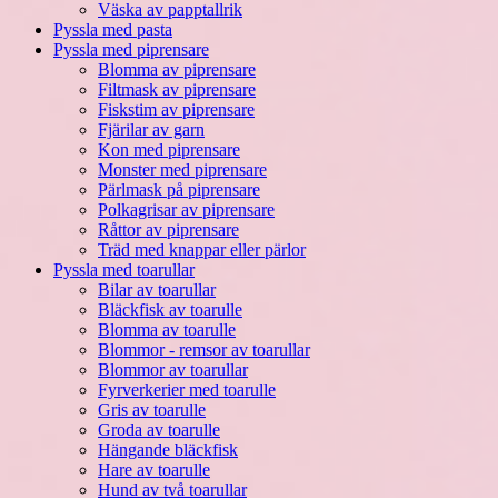
Väska av papptallrik
Pyssla med pasta
Pyssla med piprensare
Blomma av piprensare
Filtmask av piprensare
Fiskstim av piprensare
Fjärilar av garn
Kon med piprensare
Monster med piprensare
Pärlmask på piprensare
Polkagrisar av piprensare
Råttor av piprensare
Träd med knappar eller pärlor
Pyssla med toarullar
Bilar av toarullar
Bläckfisk av toarulle
Blomma av toarulle
Blommor - remsor av toarullar
Blommor av toarullar
Fyrverkerier med toarulle
Gris av toarulle
Groda av toarulle
Hängande bläckfisk
Hare av toarulle
Hund av två toarullar