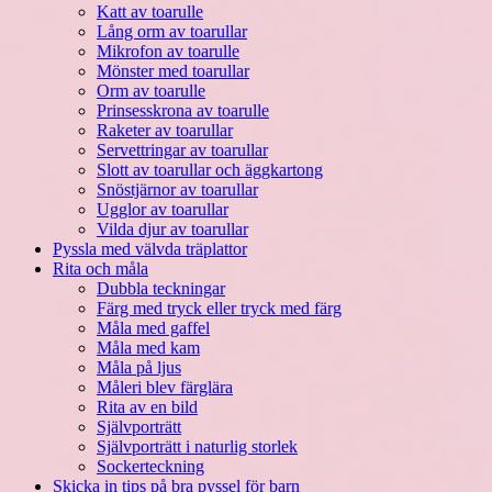
Katt av toarulle
Lång orm av toarullar
Mikrofon av toarulle
Mönster med toarullar
Orm av toarulle
Prinsesskrona av toarulle
Raketer av toarullar
Servettringar av toarullar
Slott av toarullar och äggkartong
Snöstjärnor av toarullar
Ugglor av toarullar
Vilda djur av toarullar
Pyssla med välvda träplattor
Rita och måla
Dubbla teckningar
Färg med tryck eller tryck med färg
Måla med gaffel
Måla med kam
Måla på ljus
Måleri blev färglära
Rita av en bild
Självporträtt
Självporträtt i naturlig storlek
Sockerteckning
Skicka in tips på bra pyssel för barn