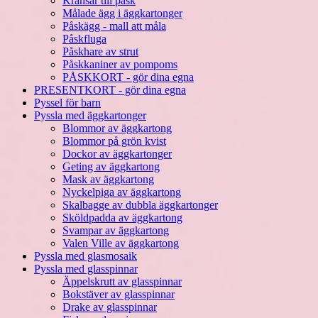
Kransar till påsk
Målade ägg i äggkartonger
Påskägg - mall att måla
Påskfluga
Påskhare av strut
Påskkaniner av pompoms
PÅSKKORT - gör dina egna
PRESENTKORT - gör dina egna
Pyssel för barn
Pyssla med äggkartonger
Blommor av äggkartong
Blommor på grön kvist
Dockor av äggkartonger
Geting av äggkartong
Mask av äggkartong
Nyckelpiga av äggkartong
Skalbagge av dubbla äggkartonger
Sköldpadda av äggkartong
Svampar av äggkartong
Valen Ville av äggkartong
Pyssla med glasmosaik
Pyssla med glasspinnar
Äppelskrutt av glasspinnar
Bokstäver av glasspinnar
Drake av glasspinnar