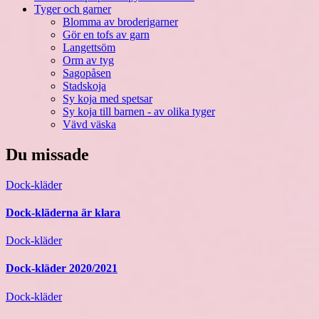
Tyger och garner
Blomma av broderigarner
Gör en tofs av garn
Langettsöm
Orm av tyg
Sagopåsen
Stadskoja
Sy koja med spetsar
Sy koja till barnen - av olika tyger
Vävd väska
Du missade
Dock-kläder
Dock-kläderna är klara
Dock-kläder
Dock-kläder 2020/2021
Dock-kläder