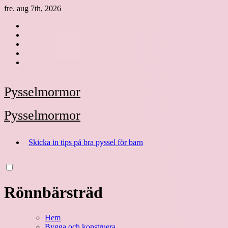
Hoppa
fre. aug 7th, 2026
till
innehåll
Pysselmormor
Pysselmormor
Skicka in tips på bra pyssel för barn
Rönnbärsträd
Hem
Bygga och konstruera