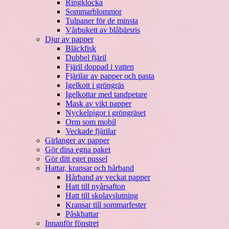
Ringklocka
Sommarblommor
Tulpaner för de minsta
Vårbukett av blåbärsris
Djur av papper
Bläckfisk
Dubbel fjäril
Fjäril doppad i vatten
Fjärilar av papper och pasta
Igelkott i gröngräs
Igelkottar med tandpetare
Mask av vikt papper
Nyckelpigor i gröngräset
Orm som mobil
Veckade fjärilar
Girlanger av papper
Gör dina egna paket
Gör ditt eget pussel
Hattar, kransar och hårband
Hårband av veckat papper
Hatt till nyårsafton
Hatt till skolavslutning
Kransar till sommarfester
Påskhattar
Innanför fönstret