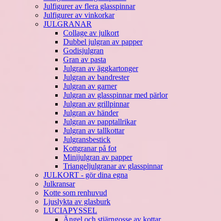
Julfigurer av flera glasspinnar
Julfigurer av vinkorkar
JULGRANAR
Collage av julkort
Dubbel julgran av papper
Godisjulgran
Gran av pasta
Julgran av äggkartonger
Julgran av bandrester
Julgran av garner
Julgran av glasspinnar med pärlor
Julgran av grillpinnar
Julgran av händer
Julgran av papptallrikar
Julgran av tallkottar
Julgransbestick
Kottgranar på fot
Minijulgran av papper
Triangeljulgranar av glasspinnar
JULKORT - gör dina egna
Julkransar
Kotte som renhuvud
Ljuslykta av glasburk
LUCIAPYSSEL
Ängel och stjärngosse av kottar