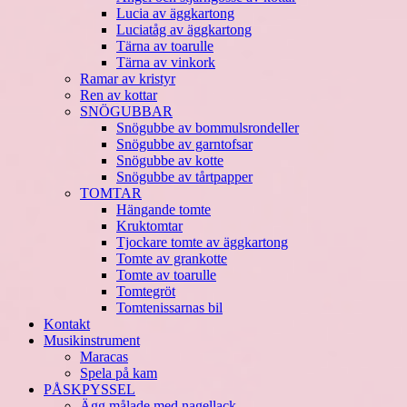
Lucia av äggkartong
Luciatåg av äggkartong
Tärna av toarulle
Tärna av vinkork
Ramar av kristyr
Ren av kottar
SNÖGUBBAR
Snögubbe av bommulsrondeller
Snögubbe av garntofsar
Snögubbe av kotte
Snögubbe av tårtpapper
TOMTAR
Hängande tomte
Kruktomtar
Tjockare tomte av äggkartong
Tomte av grankotte
Tomte av toarulle
Tomtegröt
Tomtenissarnas bil
Kontakt
Musikinstrument
Maracas
Spela på kam
PÅSKPYSSEL
Ägg målade med nagellack