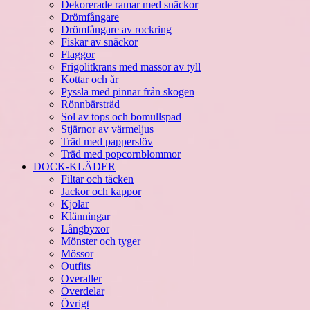
Dekorerade ramar med snäckor
Drömfångare
Drömfångare av rockring
Fiskar av snäckor
Flaggor
Frigolitkrans med massor av tyll
Kottar och år
Pyssla med pinnar från skogen
Rönnbärsträd
Sol av tops och bomullspad
Stjärnor av värmeljus
Träd med papperslöv
Träd med popcornblommor
DOCK-KLÄDER
Filtar och täcken
Jackor och kappor
Kjolar
Klänningar
Långbyxor
Mönster och tyger
Mössor
Outfits
Overaller
Överdelar
Övrigt