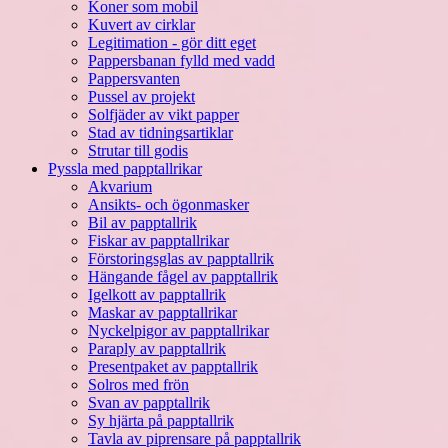
Koner som mobil
Kuvert av cirklar
Legitimation - gör ditt eget
Pappersbanan fylld med vadd
Pappersvanten
Pussel av projekt
Solfjäder av vikt papper
Stad av tidningsartiklar
Strutar till godis
Pyssla med papptallrikar
Akvarium
Ansikts- och ögonmasker
Bil av papptallrik
Fiskar av papptallrikar
Förstoringsglas av papptallrik
Hängande fågel av papptallrik
Igelkott av papptallrik
Maskar av papptallrikar
Nyckelpigor av papptallrikar
Paraply av papptallrik
Presentpaket av papptallrik
Solros med frön
Svan av papptallrik
Sy hjärta på papptallrik
Tavla av piprensare på papptallrik