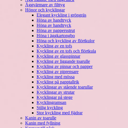
Äggvärmare av filttyg
Hönor och kycklingar
Elegant kyckling i gröngräs
Höna av handtryck
Höna av handtryck
Höna av pappersstrut
Höna i äggkartongbo
Höna och kyckling av flörtkulor
Kyckling av en tofs
Kyckling av en tofs och flörtkula
Kyckling av glasspinnar
Kyckling av liggande toarulle
Kyckling av pinnar och papper
Kyckling av piprensare
Kyckling med mössa
Kyckling på papptallrik
Kycklingar av stående toarullar
Kycklingar av strutar
Kycklingar på stege
Kycklingramsan
Stilig kyckling
Stor kyckling med fjädrar
Kanin av toarulle
Kanin med fyllning