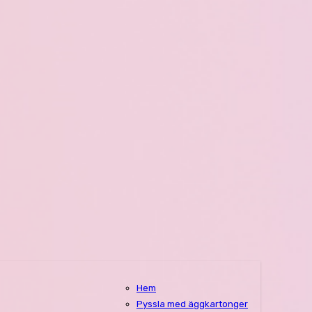
Hem
Pyssla med äggkartonger