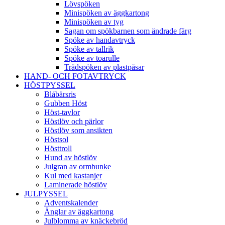
Lövspöken
Minispöken av äggkartong
Minispöken av tyg
Sagan om spökbarnen som ändrade färg
Spöke av handavtryck
Spöke av tallrik
Spöke av toarulle
Trädspöken av plastpåsar
HAND- OCH FOTAVTRYCK
HÖSTPYSSEL
Blåbärsris
Gubben Höst
Höst-tavlor
Höstlöv och pärlor
Höstlöv som ansikten
Höstsol
Hösttroll
Hund av höstlöv
Julgran av ormbunke
Kul med kastanjer
Laminerade höstlöv
JULPYSSEL
Adventskalender
Änglar av äggkartong
Julblomma av knäckebröd