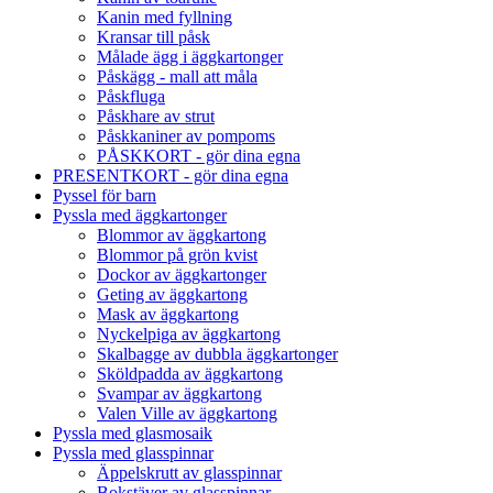
Kanin med fyllning
Kransar till påsk
Målade ägg i äggkartonger
Påskägg - mall att måla
Påskfluga
Påskhare av strut
Påskkaniner av pompoms
PÅSKKORT - gör dina egna
PRESENTKORT - gör dina egna
Pyssel för barn
Pyssla med äggkartonger
Blommor av äggkartong
Blommor på grön kvist
Dockor av äggkartonger
Geting av äggkartong
Mask av äggkartong
Nyckelpiga av äggkartong
Skalbagge av dubbla äggkartonger
Sköldpadda av äggkartong
Svampar av äggkartong
Valen Ville av äggkartong
Pyssla med glasmosaik
Pyssla med glasspinnar
Äppelskrutt av glasspinnar
Bokstäver av glasspinnar