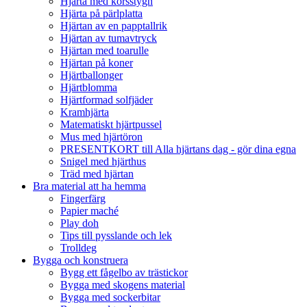
Hjärta med korsstygn
Hjärta på pärlplatta
Hjärtan av en papptallrik
Hjärtan av tumavtryck
Hjärtan med toarulle
Hjärtan på koner
Hjärtballonger
Hjärtblomma
Hjärtformad solfjäder
Kramhjärta
Matematiskt hjärtpussel
Mus med hjärtöron
PRESENTKORT till Alla hjärtans dag - gör dina egna
Snigel med hjärthus
Träd med hjärtan
Bra material att ha hemma
Fingerfärg
Papier maché
Play doh
Tips till pysslande och lek
Trolldeg
Bygga och konstruera
Bygg ett fågelbo av trästickor
Bygga med skogens material
Bygga med sockerbitar