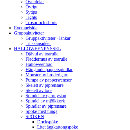
Överdelar
Övrigt
Sytips
Tights
Trosor och shorts
Exempelsida
Gruppaktiviteter
Gruppaktiviteter - länkar
Tittskåpsidéer
HALLOWEENPYSSEL
Djävul av toarulle
Fladdermus av toarulle
Halloweenträd
Hängande papperspindlar
Monster av broderigarn
Pumpa av pappersremsor
Skelett av piprensare
Skelett av tops
Spindel av garnnystan
Spindel av mjölkkork
Spindlar av piprensare
Spöke med tunga
SPÖKEN
Dockspöke
Litet äggkartongspöke