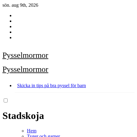
Hoppa
sön. aug 9th, 2026
till
innehåll
Pysselmormor
Pysselmormor
Skicka in tips på bra pyssel för barn
Stadskoja
Hem
Tyger och garner