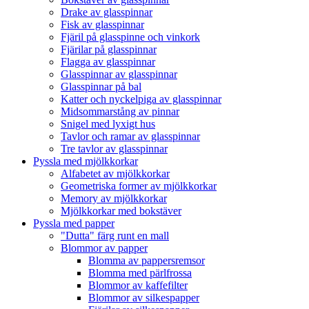
Drake av glasspinnar
Fisk av glasspinnar
Fjäril på glasspinne och vinkork
Fjärilar på glasspinnar
Flagga av glasspinnar
Glasspinnar av glasspinnar
Glasspinnar på bal
Katter och nyckelpiga av glasspinnar
Midsommarstång av pinnar
Snigel med lyxigt hus
Tavlor och ramar av glasspinnar
Tre tavlor av glasspinnar
Pyssla med mjölkkorkar
Alfabetet av mjölkkorkar
Geometriska former av mjölkkorkar
Memory av mjölkkorkar
Mjölkkorkar med bokstäver
Pyssla med papper
"Dutta" färg runt en mall
Blommor av papper
Blomma av pappersremsor
Blomma med pärlfrossa
Blommor av kaffefilter
Blommor av silkespapper