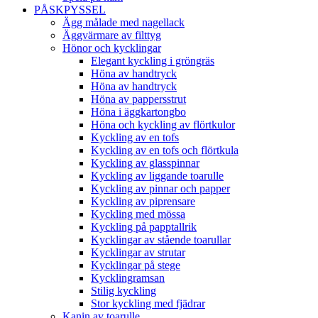
PÅSKPYSSEL
Ägg målade med nagellack
Äggvärmare av filttyg
Hönor och kycklingar
Elegant kyckling i gröngräs
Höna av handtryck
Höna av handtryck
Höna av pappersstrut
Höna i äggkartongbo
Höna och kyckling av flörtkulor
Kyckling av en tofs
Kyckling av en tofs och flörtkula
Kyckling av glasspinnar
Kyckling av liggande toarulle
Kyckling av pinnar och papper
Kyckling av piprensare
Kyckling med mössa
Kyckling på papptallrik
Kycklingar av stående toarullar
Kycklingar av strutar
Kycklingar på stege
Kycklingramsan
Stilig kyckling
Stor kyckling med fjädrar
Kanin av toarulle