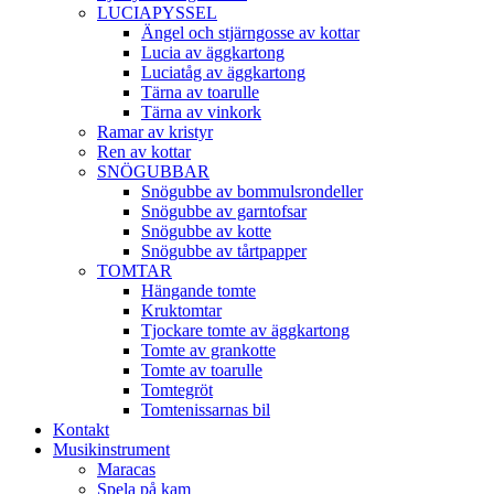
LUCIAPYSSEL
Ängel och stjärngosse av kottar
Lucia av äggkartong
Luciatåg av äggkartong
Tärna av toarulle
Tärna av vinkork
Ramar av kristyr
Ren av kottar
SNÖGUBBAR
Snögubbe av bommulsrondeller
Snögubbe av garntofsar
Snögubbe av kotte
Snögubbe av tårtpapper
TOMTAR
Hängande tomte
Kruktomtar
Tjockare tomte av äggkartong
Tomte av grankotte
Tomte av toarulle
Tomtegröt
Tomtenissarnas bil
Kontakt
Musikinstrument
Maracas
Spela på kam