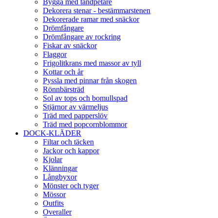
Bygga med tandpetare
Dekorera stenar - bestämmarstenen
Dekorerade ramar med snäckor
Drömfångare
Drömfångare av rockring
Fiskar av snäckor
Flaggor
Frigolitkrans med massor av tyll
Kottar och år
Pyssla med pinnar från skogen
Rönnbärsträd
Sol av tops och bomullspad
Stjärnor av värmeljus
Träd med papperslöv
Träd med popcornblommor
DOCK-KLÄDER
Filtar och täcken
Jackor och kappor
Kjolar
Klänningar
Långbyxor
Mönster och tyger
Mössor
Outfits
Overaller