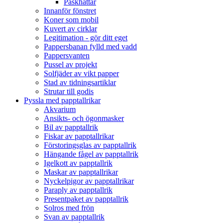
Påskhattar
Innanför fönstret
Koner som mobil
Kuvert av cirklar
Legitimation - gör ditt eget
Pappersbanan fylld med vadd
Pappersvanten
Pussel av projekt
Solfjäder av vikt papper
Stad av tidningsartiklar
Strutar till godis
Pyssla med papptallrikar
Akvarium
Ansikts- och ögonmasker
Bil av papptallrik
Fiskar av papptallrikar
Förstoringsglas av papptallrik
Hängande fågel av papptallrik
Igelkott av papptallrik
Maskar av papptallrikar
Nyckelpigor av papptallrikar
Paraply av papptallrik
Presentpaket av papptallrik
Solros med frön
Svan av papptallrik