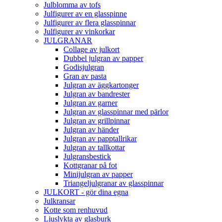
Julblomma av tofs
Julfigurer av en glasspinne
Julfigurer av flera glasspinnar
Julfigurer av vinkorkar
JULGRANAR
Collage av julkort
Dubbel julgran av papper
Godisjulgran
Gran av pasta
Julgran av äggkartonger
Julgran av bandrester
Julgran av garner
Julgran av glasspinnar med pärlor
Julgran av grillpinnar
Julgran av händer
Julgran av papptallrikar
Julgran av tallkottar
Julgransbestick
Kottgranar på fot
Minijulgran av papper
Triangeljulgranar av glasspinnar
JULKORT - gör dina egna
Julkransar
Kotte som renhuvud
Ljuslykta av glasburk