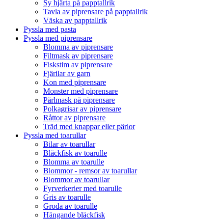
Sy hjärta på papptallrik
Tavla av piprensare på papptallrik
Väska av papptallrik
Pyssla med pasta
Pyssla med piprensare
Blomma av piprensare
Filtmask av piprensare
Fiskstim av piprensare
Fjärilar av garn
Kon med piprensare
Monster med piprensare
Pärlmask på piprensare
Polkagrisar av piprensare
Råttor av piprensare
Träd med knappar eller pärlor
Pyssla med toarullar
Bilar av toarullar
Bläckfisk av toarulle
Blomma av toarulle
Blommor - remsor av toarullar
Blommor av toarullar
Fyrverkerier med toarulle
Gris av toarulle
Groda av toarulle
Hängande bläckfisk