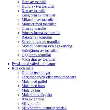
Hare av toarulle
Hund av två toarullar
Katt av toarulle
Lång orm av toarullar
Mikrofon av toarulle
Mönster med toarullar
Orm av toarulle
Prinsesskrona av toarulle
Raketer av toarullar
Servettringar av toarullar
Slott av toarullar och äggkartong
Snöstjärnor av toarullar
Ugglor av toarullar
Vilda djur av toarullar
Pyssla med välvda träplattor
Rita och måla
Dubbla teckningar
Färg med tryck eller tryck med färg
Måla med gaffel
Måla med kam
Måla på ljus
Måleri blev färglära
Rita av en bild
Självporträtt
Självporträtt i naturlig storlek