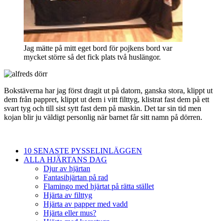
Jag mätte på mitt eget bord för pojkens bord var
mycket större så det fick plats två huslängor.
Bokstäverna har jag först dragit ut på datorn, ganska stora, klippt ut
dem från pappret, klippt ut dem i vitt filttyg, klistrat fast dem på ett
svart tyg och till sist sytt fast dem på maskin. Det tar sin tid men
kojan blir ju väldigt personlig när barnet får sitt namn på dörren.
10 SENASTE PYSSELINLÄGGEN
ALLA HJÄRTANS DAG
Djur av hjärtan
Fantasihjärtan på rad
Flamingo med hjärtat på rätta stället
Hjärta av filttyg
Hjärta av papper med vadd
Hjärta eller mus?