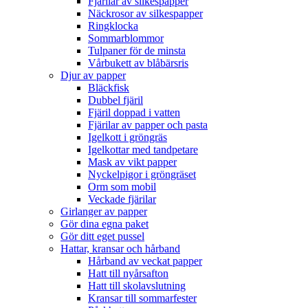
Fjärilar av silkespapper
Näckrosor av silkespapper
Ringklocka
Sommarblommor
Tulpaner för de minsta
Vårbukett av blåbärsris
Djur av papper
Bläckfisk
Dubbel fjäril
Fjäril doppad i vatten
Fjärilar av papper och pasta
Igelkott i gröngräs
Igelkottar med tandpetare
Mask av vikt papper
Nyckelpigor i gröngräset
Orm som mobil
Veckade fjärilar
Girlanger av papper
Gör dina egna paket
Gör ditt eget pussel
Hattar, kransar och hårband
Hårband av veckat papper
Hatt till nyårsafton
Hatt till skolavslutning
Kransar till sommarfester