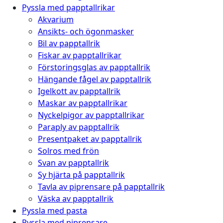
Pyssla med papptallrikar
Akvarium
Ansikts- och ögonmasker
Bil av papptallrik
Fiskar av papptallrikar
Förstoringsglas av papptallrik
Hängande fågel av papptallrik
Igelkott av papptallrik
Maskar av papptallrikar
Nyckelpigor av papptallrikar
Paraply av papptallrik
Presentpaket av papptallrik
Solros med frön
Svan av papptallrik
Sy hjärta på papptallrik
Tavla av piprensare på papptallrik
Väska av papptallrik
Pyssla med pasta
Pyssla med piprensare