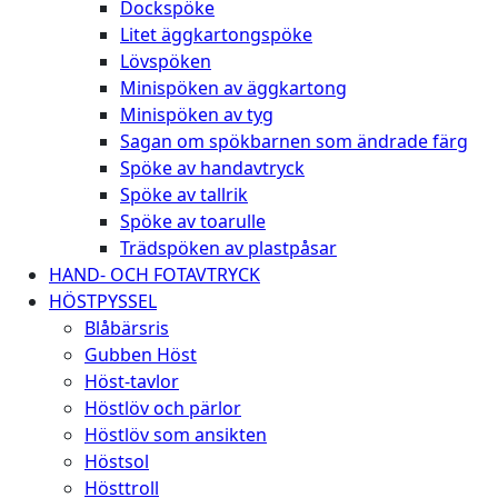
Dockspöke
Litet äggkartongspöke
Lövspöken
Minispöken av äggkartong
Minispöken av tyg
Sagan om spökbarnen som ändrade färg
Spöke av handavtryck
Spöke av tallrik
Spöke av toarulle
Trädspöken av plastpåsar
HAND- OCH FOTAVTRYCK
HÖSTPYSSEL
Blåbärsris
Gubben Höst
Höst-tavlor
Höstlöv och pärlor
Höstlöv som ansikten
Höstsol
Hösttroll