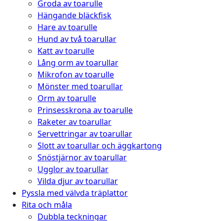
Groda av toarulle
Hängande bläckfisk
Hare av toarulle
Hund av två toarullar
Katt av toarulle
Lång orm av toarullar
Mikrofon av toarulle
Mönster med toarullar
Orm av toarulle
Prinsesskrona av toarulle
Raketer av toarullar
Servettringar av toarullar
Slott av toarullar och äggkartong
Snöstjärnor av toarullar
Ugglor av toarullar
Vilda djur av toarullar
Pyssla med välvda träplattor
Rita och måla
Dubbla teckningar