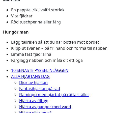
En papptallrik i valfri storlek
Vita fjädrar
Röd tuschpenna eller färg
Hur gör man
Lägg tallriken så att du har botten mot bordet
Klipp ut svanen – på fri hand och forma till näbben
Limma fast fjädrarna
Färglägg näbben och måla dit ett öga
10 SENASTE PYSSELINLÄGGEN
ALLA HJÄRTANS DAG
Djur av hjärtan
Fantasihjärtan på rad
Flamingo med hjärtat på rätta stället
Hjärta av filttyg
Hjärta av papper med vadd
Hjärta eller mus?