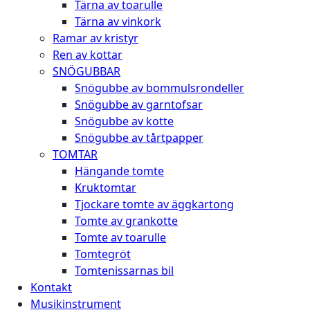
Tärna av toarulle
Tärna av vinkork
Ramar av kristyr
Ren av kottar
SNÖGUBBAR
Snögubbe av bommulsrondeller
Snögubbe av garntofsar
Snögubbe av kotte
Snögubbe av tårtpapper
TOMTAR
Hängande tomte
Kruktomtar
Tjockare tomte av äggkartong
Tomte av grankotte
Tomte av toarulle
Tomtegröt
Tomtenissarnas bil
Kontakt
Musikinstrument