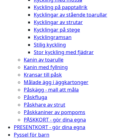
Kyckling på papptallrik
Kycklingar av stående toarullar
Kycklingar av strutar
Kycklingar på stege
Kycklingramsan
Stilig kyckling
Stor kyckling med fjädrar
Kanin av toarulle
Kanin med fyllning
Kransar till påsk
Målade ägg i äggkartonger
Påskägg - mall att måla
Påskfluga
Påskhare av strut
Påskkaniner av pompoms
PÅSKKORT - gör dina egna
PRESENTKORT - gör dina egna
Pyssel för barn