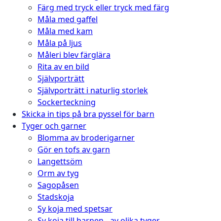
Färg med tryck eller tryck med färg
Måla med gaffel
Måla med kam
Måla på ljus
Måleri blev färglära
Rita av en bild
Självporträtt
Självporträtt i naturlig storlek
Sockerteckning
Skicka in tips på bra pyssel för barn
Tyger och garner
Blomma av broderigarner
Gör en tofs av garn
Langettsöm
Orm av tyg
Sagopåsen
Stadskoja
Sy koja med spetsar
Sy koja till barnen - av olika tyger