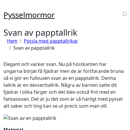
Hoppa
till
Pysselmormor
innehåll
Svan av papptallrik
Hem
Pyssla med papptallrikar
Svan av papptallrik
Elegant och vacker svan. Nu på höstkanten har
ungarna börjat få fjädrar men de är fortfarande bruna
så vi gör en fullvuxen svan av en papptallrik. Denna
tallrik är en desserttallrik. Några av barnen satte dit
fjädrar i olika färger och det blev också fint med en
fantasisvan. Det är ju det som är så härligt med pyssel
att saker och ting kan se ut precis som man vill.
Material