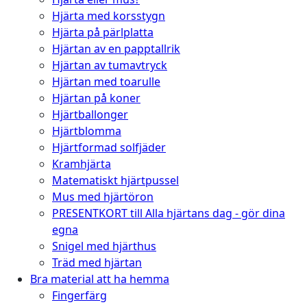
Hjärta med korsstygn
Hjärta på pärlplatta
Hjärtan av en papptallrik
Hjärtan av tumavtryck
Hjärtan med toarulle
Hjärtan på koner
Hjärtballonger
Hjärtblomma
Hjärtformad solfjäder
Kramhjärta
Matematiskt hjärtpussel
Mus med hjärtöron
PRESENTKORT till Alla hjärtans dag - gör dina
egna
Snigel med hjärthus
Träd med hjärtan
Bra material att ha hemma
Fingerfärg