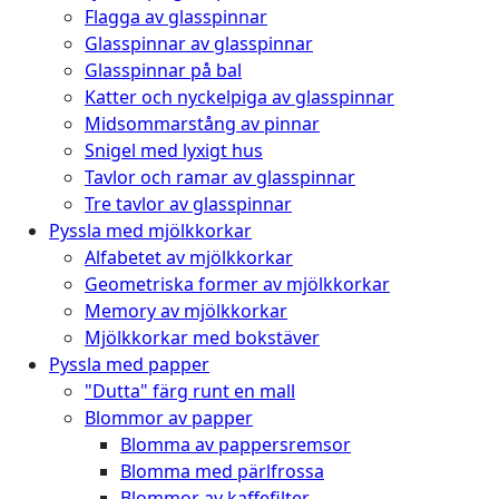
Flagga av glasspinnar
Glasspinnar av glasspinnar
Glasspinnar på bal
Katter och nyckelpiga av glasspinnar
Midsommarstång av pinnar
Snigel med lyxigt hus
Tavlor och ramar av glasspinnar
Tre tavlor av glasspinnar
Pyssla med mjölkkorkar
Alfabetet av mjölkkorkar
Geometriska former av mjölkkorkar
Memory av mjölkkorkar
Mjölkkorkar med bokstäver
Pyssla med papper
"Dutta" färg runt en mall
Blommor av papper
Blomma av pappersremsor
Blomma med pärlfrossa
Blommor av kaffefilter