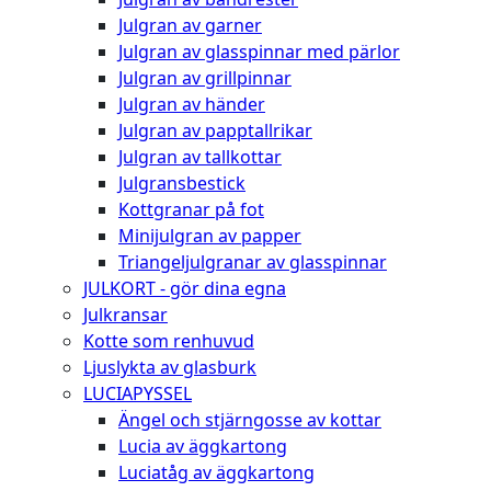
Julgran av garner
Julgran av glasspinnar med pärlor
Julgran av grillpinnar
Julgran av händer
Julgran av papptallrikar
Julgran av tallkottar
Julgransbestick
Kottgranar på fot
Minijulgran av papper
Triangeljulgranar av glasspinnar
JULKORT - gör dina egna
Julkransar
Kotte som renhuvud
Ljuslykta av glasburk
LUCIAPYSSEL
Ängel och stjärngosse av kottar
Lucia av äggkartong
Luciatåg av äggkartong