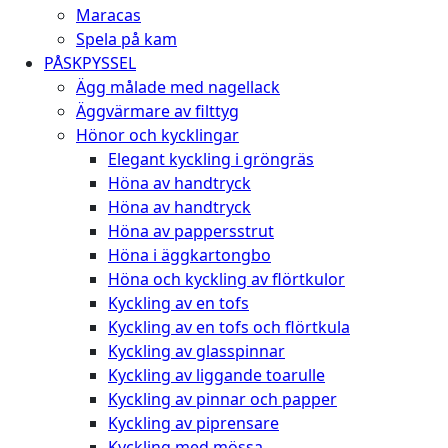
Maracas
Spela på kam
PÅSKPYSSEL
Ägg målade med nagellack
Äggvärmare av filttyg
Hönor och kycklingar
Elegant kyckling i gröngräs
Höna av handtryck
Höna av handtryck
Höna av pappersstrut
Höna i äggkartongbo
Höna och kyckling av flörtkulor
Kyckling av en tofs
Kyckling av en tofs och flörtkula
Kyckling av glasspinnar
Kyckling av liggande toarulle
Kyckling av pinnar och papper
Kyckling av piprensare
Kyckling med mössa