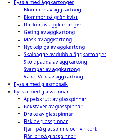
Pyssla med äggkartonger
Blommor av äggkartong
Blommor på grön kvist
Dockor av äggkartonger
Geting av äggkartong
Mask av äggkartong
Nyckelpiga av äggkartong
Skalbagge av dubbla äggkartonger
Sköldpadda av äggkartong
Svampar av äggkartong
Valen Ville av äggkartong
Pyssla med glasmosaik
Pyssla med glasspinnar
Äppelskrutt av glasspinnar
Bokstäver av glasspinnar
Drake av glasspinnar
Fisk av glasspinnar
Fjäril på glasspinne och vinkork
Fjärilar på glasspinnar