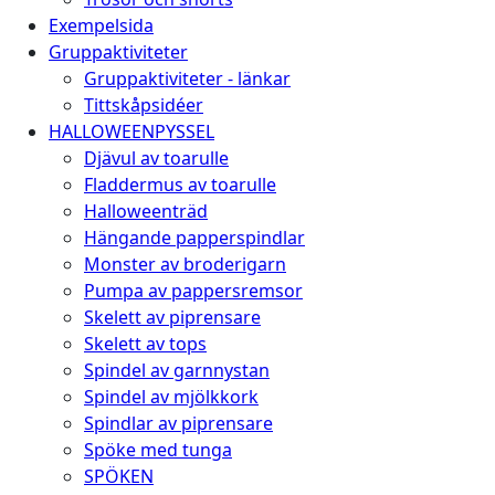
Exempelsida
Gruppaktiviteter
Gruppaktiviteter - länkar
Tittskåpsidéer
HALLOWEENPYSSEL
Djävul av toarulle
Fladdermus av toarulle
Halloweenträd
Hängande papperspindlar
Monster av broderigarn
Pumpa av pappersremsor
Skelett av piprensare
Skelett av tops
Spindel av garnnystan
Spindel av mjölkkork
Spindlar av piprensare
Spöke med tunga
SPÖKEN