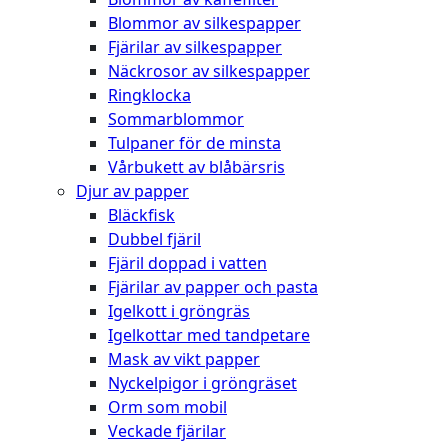
Blommor av silkespapper
Fjärilar av silkespapper
Näckrosor av silkespapper
Ringklocka
Sommarblommor
Tulpaner för de minsta
Vårbukett av blåbärsris
Djur av papper
Bläckfisk
Dubbel fjäril
Fjäril doppad i vatten
Fjärilar av papper och pasta
Igelkott i gröngräs
Igelkottar med tandpetare
Mask av vikt papper
Nyckelpigor i gröngräset
Orm som mobil
Veckade fjärilar