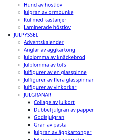
Hund av höstlöv
Julgran av ormbunke
Kul med kastanjer
Laminerade höstlöv
JULPYSSEL
Adventskalender
Änglar av äggkartong
Julblomma av knäckebröd
Julblomma av tofs
Julfigurer av en glasspinne
Julfigurer av flera glasspinnar
Julfigurer av vinkorkar
JULGRANAR
Collage av julkort
Dubbel julgran av papper
Godisjulgran
Gran av pasta
Julgran av äggkartonger
Julgran av bandrester