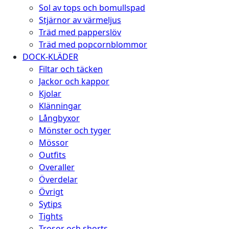
Sol av tops och bomullspad
Stjärnor av värmeljus
Träd med papperslöv
Träd med popcornblommor
DOCK-KLÄDER
Filtar och täcken
Jackor och kappor
Kjolar
Klänningar
Långbyxor
Mönster och tyger
Mössor
Outfits
Overaller
Överdelar
Övrigt
Sytips
Tights
Trosor och shorts