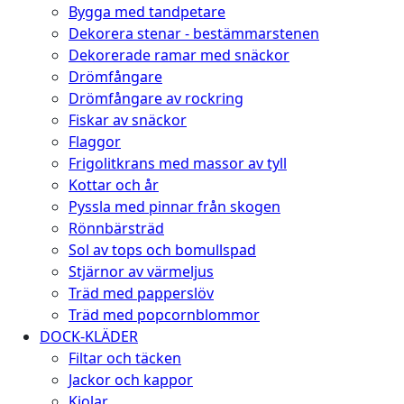
Bygga med tandpetare
Dekorera stenar - bestämmarstenen
Dekorerade ramar med snäckor
Drömfångare
Drömfångare av rockring
Fiskar av snäckor
Flaggor
Frigolitkrans med massor av tyll
Kottar och år
Pyssla med pinnar från skogen
Rönnbärsträd
Sol av tops och bomullspad
Stjärnor av värmeljus
Träd med papperslöv
Träd med popcornblommor
DOCK-KLÄDER
Filtar och täcken
Jackor och kappor
Kjolar