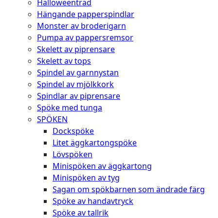
Halloweenträd
Hängande papperspindlar
Monster av broderigarn
Pumpa av pappersremsor
Skelett av piprensare
Skelett av tops
Spindel av garnnystan
Spindel av mjölkkork
Spindlar av piprensare
Spöke med tunga
SPÖKEN
Dockspöke
Litet äggkartongspöke
Lövspöken
Minispöken av äggkartong
Minispöken av tyg
Sagan om spökbarnen som ändrade färg
Spöke av handavtryck
Spöke av tallrik