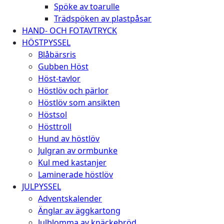
Spöke av toarulle
Trädspöken av plastpåsar
HAND- OCH FOTAVTRYCK
HÖSTPYSSEL
Blåbärsris
Gubben Höst
Höst-tavlor
Höstlöv och pärlor
Höstlöv som ansikten
Höstsol
Hösttroll
Hund av höstlöv
Julgran av ormbunke
Kul med kastanjer
Laminerade höstlöv
JULPYSSEL
Adventskalender
Änglar av äggkartong
Julblomma av knäckebröd