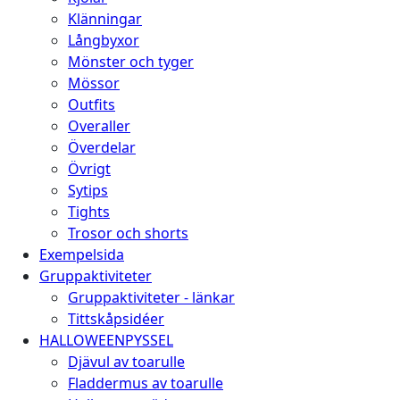
Klänningar
Långbyxor
Mönster och tyger
Mössor
Outfits
Overaller
Överdelar
Övrigt
Sytips
Tights
Trosor och shorts
Exempelsida
Gruppaktiviteter
Gruppaktiviteter - länkar
Tittskåpsidéer
HALLOWEENPYSSEL
Djävul av toarulle
Fladdermus av toarulle