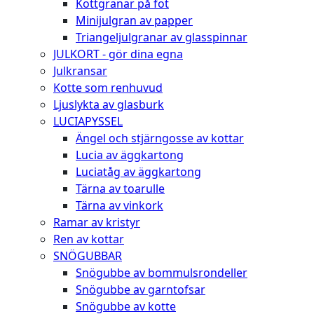
Kottgranar på fot
Minijulgran av papper
Triangeljulgranar av glasspinnar
JULKORT - gör dina egna
Julkransar
Kotte som renhuvud
Ljuslykta av glasburk
LUCIAPYSSEL
Ängel och stjärngosse av kottar
Lucia av äggkartong
Luciatåg av äggkartong
Tärna av toarulle
Tärna av vinkork
Ramar av kristyr
Ren av kottar
SNÖGUBBAR
Snögubbe av bommulsrondeller
Snögubbe av garntofsar
Snögubbe av kotte