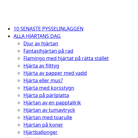
10 SENASTE PYSSELINLÄGGEN
ALLA HJÄRTANS DAG
Djur av hjärtan
Fantasihjärtan på rad
Flamingo med hjärtat på rätta stället
Hjärta av filttyg
Hjärta av papper med vadd
Hjärta eller mus?
Hjärta med korsstygn
Hjärta på pärlplatta
Hjärtan av en papptallrik
Hjärtan av tumavtryck
Hjärtan med toarulle
Hjärtan på koner
Hjärtballonger