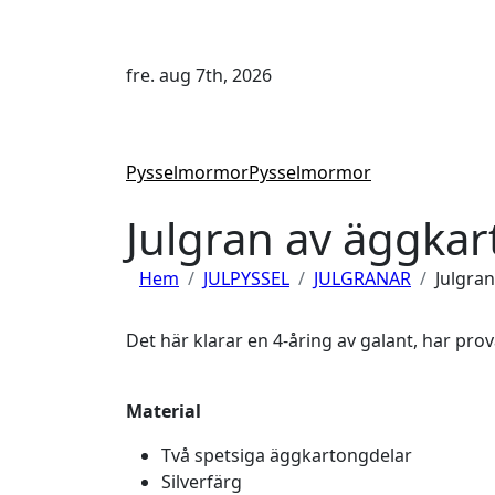
Hoppa
till
innehåll
fre. aug 7th, 2026
Pysselmormor
Pysselmormor
Julgran av äggka
Hem
JULPYSSEL
JULGRANAR
Julgra
Det här klarar en 4-åring av galant, har prova
Material
Två spetsiga äggkartongdelar
Silverfärg