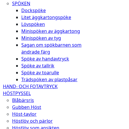
SPÖKEN
Dockspöke
Litet äggkartongspöke
Lövspöken
Minispöken av äggkartong
Minispöken av tyg
Sagan om spökbarnen som
ändrade färg
Spöke av handavtryck
Spöke av tallrik
Spöke av toarulle
Trädspöken av plastpåsar
HAND- OCH FOTAVTRYCK
HÖSTPYSSEL
Blåbärsris
Gubben Höst
Höst-tavlor
Höstlöv och pärlor
Höstlöv som ansikten