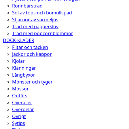
Rönnbärsträd
Sol av tops och bomullspad
Stjärnor av värmeljus
Träd med papperslöv
Träd med popcornblommor
DOCK-KLÄDER
Filtar och täcken
Jackor och kappor
Kjolar
Klänningar
Långbyxor
Mönster och tyger
Mössor
Outfits
Overaller
Överdelar
Övrigt
Sytips