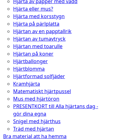
Hjärta av papper med vadd
Hjärta eller mus?
Hjärta med korsstygn
Hjärta på pärlplatta
Hjärtan av en papptallrik
Hjärtan av tumavtryck
Hjärtan med toarulle
Hjärtan på koner
Hjärtballonger
Hjärtblomma
Hjärtformad solfjäder
Kramhjärta
Matematiskt hjärtpussel
Mus med hjärtöron
PRESENTKORT till Alla hjärtans dag -
gör dina egna
Snigel med hjärthus
Träd med hjärtan
Bra material att ha hemma