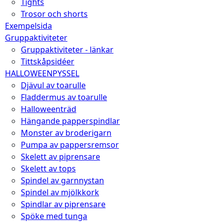
Tights
Trosor och shorts
Exempelsida
Gruppaktiviteter
Gruppaktiviteter - länkar
Tittskåpsidéer
HALLOWEENPYSSEL
Djävul av toarulle
Fladdermus av toarulle
Halloweenträd
Hängande papperspindlar
Monster av broderigarn
Pumpa av pappersremsor
Skelett av piprensare
Skelett av tops
Spindel av garnnystan
Spindel av mjölkkork
Spindlar av piprensare
Spöke med tunga