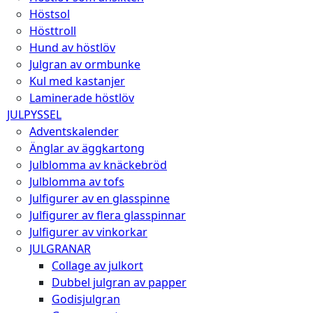
Höstsol
Hösttroll
Hund av höstlöv
Julgran av ormbunke
Kul med kastanjer
Laminerade höstlöv
JULPYSSEL
Adventskalender
Änglar av äggkartong
Julblomma av knäckebröd
Julblomma av tofs
Julfigurer av en glasspinne
Julfigurer av flera glasspinnar
Julfigurer av vinkorkar
JULGRANAR
Collage av julkort
Dubbel julgran av papper
Godisjulgran