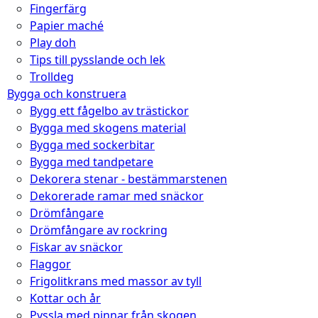
Fingerfärg
Papier maché
Play doh
Tips till pysslande och lek
Trolldeg
Bygga och konstruera
Bygg ett fågelbo av trästickor
Bygga med skogens material
Bygga med sockerbitar
Bygga med tandpetare
Dekorera stenar - bestämmarstenen
Dekorerade ramar med snäckor
Drömfångare
Drömfångare av rockring
Fiskar av snäckor
Flaggor
Frigolitkrans med massor av tyll
Kottar och år
Pyssla med pinnar från skogen