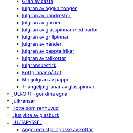
Gran av pasta
Julgran av äggkartonger
Julgran av bandrester
Julgran av garner
Julgran av glasspinnar med pärlor
Julgran av grillpinnar
Julgran av händer
Julgran av papptallrikar
Julgran av tallkottar
Julgransbestick
Kottgranar på fot
Minijulgran av papper
Triangeljulgranar av glasspinnar
JULKORT - gör dina egna
Julkransar
Kotte som renhuvud
Ljuslykta av glasburk
LUCIAPYSSEL
Ängel och stjärngosse av kottar