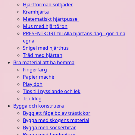
Hjärtformad solfjäder
Kramhjärta
Matematiskt hjärtpussel
Mus med hjärtöron
PRESENTKORT till Alla hjärtans dag - gör dina
egna
Snigel med hjärthus
Träd med hjärtan
Bra material att ha hemma
Fingerfärg
Papier maché
Play doh
Tips till pysslande och lek
Trolldeg
Bygga och konstruera
Bygg ett fågelbo av trästickor
Bygga med skogens material
Bygga med sockerbitar
Bygga med tandpetare