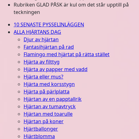
Rubriken GLAD PÅSK är kul om det står upptill på
teckningen
10 SENASTE PYSSELINLÄGGEN
ALLA HJÄRTANS DAG
Djur av hjärtan
Fantasihjärtan på rad
Flamingo med hjärtat på rätta stället
Hjärta av filttyg
Hjärta av papper med vadd
Hjärta eller mus?
Hjärta med korsstygn
Hjärta på pärlplatta
Hjärtan av en papptallrik
Hjärtan av tumavtryck
Hjärtan med toarulle
Hjärtan på koner
Hjärtballonger
Hjärtblomma