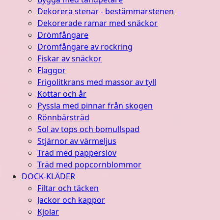
Dekorera stenar - bestämmarstenen
Dekorerade ramar med snäckor
Drömfångare
Drömfångare av rockring
Fiskar av snäckor
Flaggor
Frigolitkrans med massor av tyll
Kottar och år
Pyssla med pinnar från skogen
Rönnbärsträd
Sol av tops och bomullspad
Stjärnor av värmeljus
Träd med papperslöv
Träd med popcornblommor
DOCK-KLÄDER
Filtar och täcken
Jackor och kappor
Kjolar