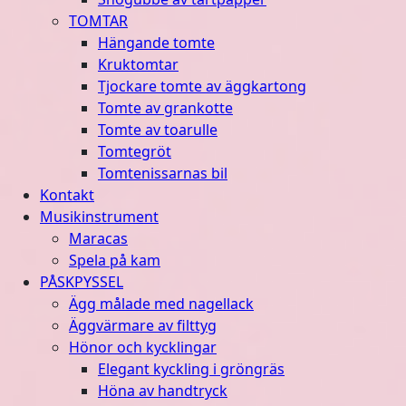
TOMTAR
Hängande tomte
Kruktomtar
Tjockare tomte av äggkartong
Tomte av grankotte
Tomte av toarulle
Tomtegröt
Tomtenissarnas bil
Kontakt
Musikinstrument
Maracas
Spela på kam
PÅSKPYSSEL
Ägg målade med nagellack
Äggvärmare av filttyg
Hönor och kycklingar
Elegant kyckling i gröngräs
Höna av handtryck