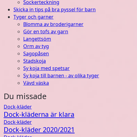
Sockerteckning
Skicka in tips på bra pyssel för barn
Tyger och garner
Blomma av broderigarner
Gör en tofs av garn
Langettsöm
Orm av tyg
Sagopåsen
Stadskoja
Sy koja med spetsar
Sy koja till barnen - av olika tyger
Vävd väska
Du missade
Dock-kläder
Dock-kläderna är klara
Dock-kläder
Dock-kläder 2020/2021