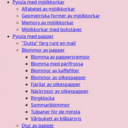
Pyssla med mjölkkorkar
Alfabetet av mjölkkorkar
Geometriska former av mjölkkorkar
Memory av mjölkkorkar
Mjölkkorkar med bokstäver
Pyssla med papper
"Dutta" färg runt en mall
Blommor av papper
Blomma av pappersremsor
Blomma med pärlfrossa
Blommor av kaffefilter
Blommor av silkespapper
Fjärilar av silkespapper
Näckrosor av silkespapper
Ringklocka
Sommarblommor
Tulpaner för de minsta
Vårbukett av blåbärsris
Djur av papper