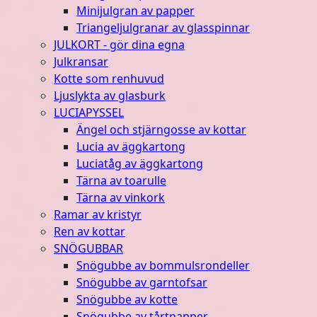
Minijulgran av papper
Triangeljulgranar av glasspinnar
JULKORT - gör dina egna
Julkransar
Kotte som renhuvud
Ljuslykta av glasburk
LUCIAPYSSEL
Ängel och stjärngosse av kottar
Lucia av äggkartong
Luciatåg av äggkartong
Tärna av toarulle
Tärna av vinkork
Ramar av kristyr
Ren av kottar
SNÖGUBBAR
Snögubbe av bommulsrondeller
Snögubbe av garntofsar
Snögubbe av kotte
Snögubbe av tårtpapper