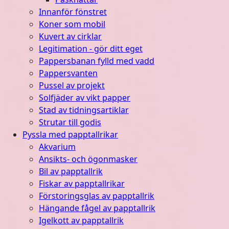
Innanför fönstret
Koner som mobil
Kuvert av cirklar
Legitimation - gör ditt eget
Pappersbanan fylld med vadd
Pappersvanten
Pussel av projekt
Solfjäder av vikt papper
Stad av tidningsartiklar
Strutar till godis
Pyssla med papptallrikar
Akvarium
Ansikts- och ögonmasker
Bil av papptallrik
Fiskar av papptallrikar
Förstoringsglas av papptallrik
Hängande fågel av papptallrik
Igelkott av papptallrik