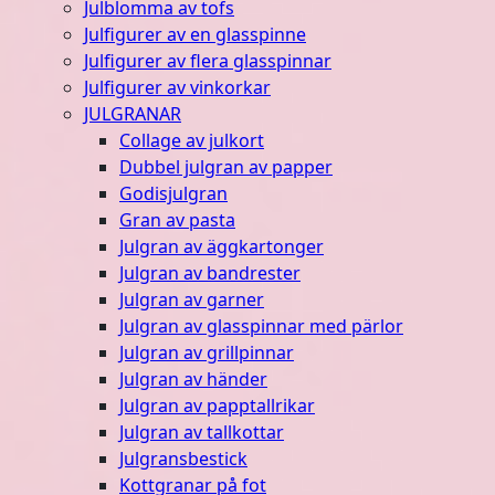
Julblomma av tofs
Julfigurer av en glasspinne
Julfigurer av flera glasspinnar
Julfigurer av vinkorkar
JULGRANAR
Collage av julkort
Dubbel julgran av papper
Godisjulgran
Gran av pasta
Julgran av äggkartonger
Julgran av bandrester
Julgran av garner
Julgran av glasspinnar med pärlor
Julgran av grillpinnar
Julgran av händer
Julgran av papptallrikar
Julgran av tallkottar
Julgransbestick
Kottgranar på fot