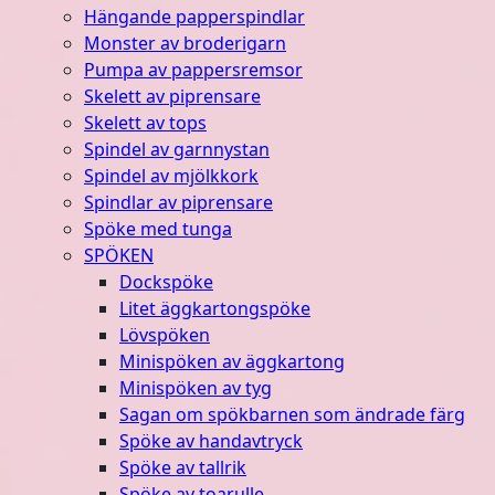
Hängande papperspindlar
Monster av broderigarn
Pumpa av pappersremsor
Skelett av piprensare
Skelett av tops
Spindel av garnnystan
Spindel av mjölkkork
Spindlar av piprensare
Spöke med tunga
SPÖKEN
Dockspöke
Litet äggkartongspöke
Lövspöken
Minispöken av äggkartong
Minispöken av tyg
Sagan om spökbarnen som ändrade färg
Spöke av handavtryck
Spöke av tallrik
Spöke av toarulle