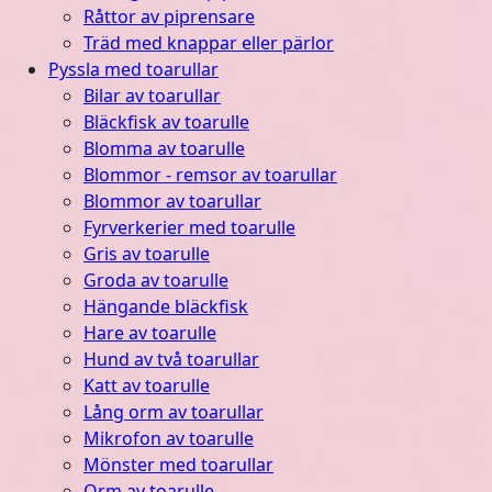
Råttor av piprensare
Träd med knappar eller pärlor
Pyssla med toarullar
Bilar av toarullar
Bläckfisk av toarulle
Blomma av toarulle
Blommor - remsor av toarullar
Blommor av toarullar
Fyrverkerier med toarulle
Gris av toarulle
Groda av toarulle
Hängande bläckfisk
Hare av toarulle
Hund av två toarullar
Katt av toarulle
Lång orm av toarullar
Mikrofon av toarulle
Mönster med toarullar
Orm av toarulle