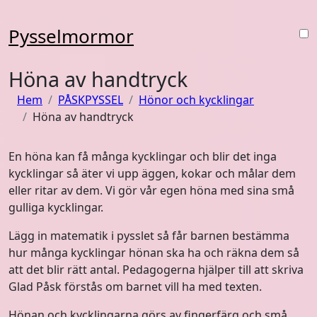
Hoppa
till
Pysselmormor
innehåll
Höna av handtryck
Hem
PÅSKPYSSEL
Hönor och kycklingar
Höna av handtryck
En höna kan få många kycklingar och blir det inga
kycklingar så äter vi upp äggen, kokar och målar dem
eller ritar av dem. Vi gör vår egen höna med sina små
gulliga kycklingar.
Lägg in matematik i pysslet så får barnen bestämma
hur många kycklingar hönan ska ha och räkna dem så
att det blir rätt antal. Pedagogerna hjälper till att skriva
Glad Påsk förstås om barnet vill ha med texten.
Hönan och kycklingarna görs av fingerfärg och små