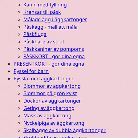
Kanin med fyllning
Kransar till påsk
Målade ägg i äggkartonger
Påskägg - mall att måla
Påskfluga
Påskhare av strut
Påskkaniner av pompoms
PÅSKKORT - gör dina egna
PRESENTKORT - gör dina egna
Pyssel för barn
Pyssla med äggkartonger
Blommor av äggkartong
Blommor på grön kvist
Dockor av äggkartonger
Geting av äggkartong
Mask av äggkartong
Nyckelpiga av äggkartong
Skalbagge av dubbla äggkartonger
Sköldpadda av äggkartong