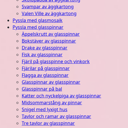
Svampar av äggkartong
Valen Ville av äggkartong
Pyssla med glasmosaik
Pyssla med glasspinnar
Äppelskrutt av glasspinnar
Bokstäver av glasspinnar
Drake av glasspinnar
Fisk av glasspinnar
Fjäril på glasspinne och vinkork
Fjärilar på glasspinnar
Flagga av glasspinnar
Glasspinnar av glasspinnar
Glasspinnar på bal
Katter och nyckelpiga av glasspinnar
Midsommarstång av pinnar
Snigel med lyxigt hus
Tavlor och ramar av glasspinnar
Tre tavlor av glasspinnar