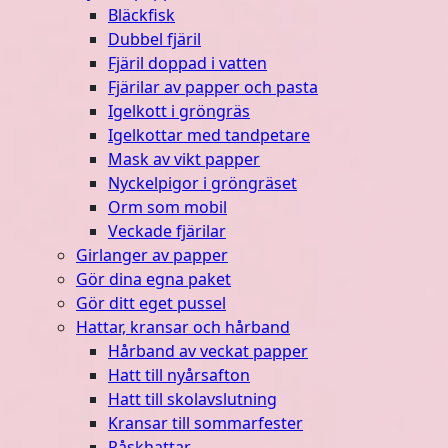
Bläckfisk
Dubbel fjäril
Fjäril doppad i vatten
Fjärilar av papper och pasta
Igelkott i gröngräs
Igelkottar med tandpetare
Mask av vikt papper
Nyckelpigor i gröngräset
Orm som mobil
Veckade fjärilar
Girlanger av papper
Gör dina egna paket
Gör ditt eget pussel
Hattar, kransar och hårband
Hårband av veckat papper
Hatt till nyårsafton
Hatt till skolavslutning
Kransar till sommarfester
Påskhattar