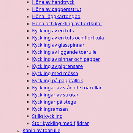
Höna av handtryck
Höna av pappersstrut
Höna i äggkartongbo
Höna och kyckling av flörtkulor
Kyckling av en tofs
Kyckling av en tofs och flörtkula
Kyckling av glasspinnar
Kyckling av liggande toarulle
Kyckling av pinnar och papper
Kyckling av piprensare
Kyckling med mössa
Kyckling på papptallrik
Kycklingar av stående toarullar
Kycklingar av strutar
Kycklingar på stege
Kycklingramsan
Stilig kyckling
Stor kyckling med fjädrar
Kanin av toarulle