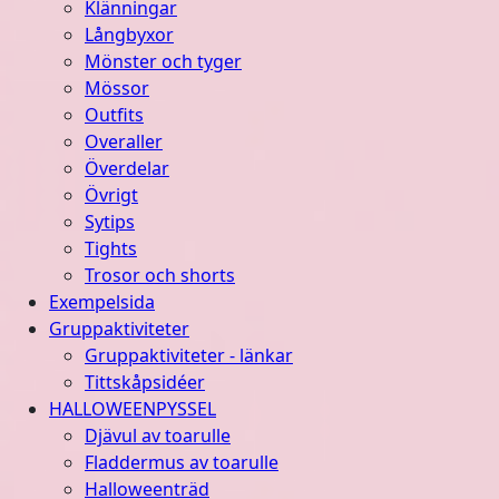
Klänningar
Långbyxor
Mönster och tyger
Mössor
Outfits
Overaller
Överdelar
Övrigt
Sytips
Tights
Trosor och shorts
Exempelsida
Gruppaktiviteter
Gruppaktiviteter - länkar
Tittskåpsidéer
HALLOWEENPYSSEL
Djävul av toarulle
Fladdermus av toarulle
Halloweenträd