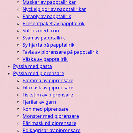
Maskar av papptallrikar
Nyckelpigor av papptallrikar
Paraply av papptallrik
Presentpaket av papptallrik
Solros med frön
Svan av papptallrik
Sy hjärta på papptallrik
Tavla av piprensare på papptallrik
Väska av papptallrik
Pyssla med pasta
Pyssla med piprensare
Blomma av piprensare
Filtmask av piprensare
Fiskstim av piprensare
Fjärilar av garn
Kon med piprensare
Monster med piprensare
Pärlmask på piprensare
Polkagrisar av piprensare