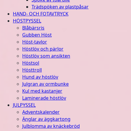
Trädspöken av plastpåsar
HAND- OCH FOTAVTRYCK
HÖSTPYSSEL
Blåbärsris
Gubben Höst
Höst-tavlor
Höstlöv och pärlor
Höstlöv som ansikten
Höstsol
Hösttroll
Hund av höstlöv
Julgran av ormbunke
Kul med kastanjer
Laminerade höstlöv
JULPYSSEL
Adventskalender
Änglar av äggkartong
Julblomma av knäckebröd