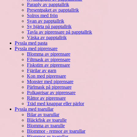
Paraply av papptallrik
Presentpaket av papptallrik
Solros med frön
Svan av papptallrik
Sy hjärta på papptallrik
Tavla av piprensare på papptallrik
Väska av papptallrik
Pyssla med pasta
Pyssla med piprensare
Blomma av piprensare
Filtmask av piprensare
Fiskstim av piprensare
Fjärilar av garn
Kon med piprensare
Monster med piprensare
Pärlmask på piprensare
Polkagrisar av piprensare
Råttor av piprensare
Träd med knappar eller pärlor
Pyssla med toarullar
Bilar av toarullar
Bläckfisk av toarulle
Blomma av toarulle
Blommor - remsor av toarullar
Blommor av toarullar