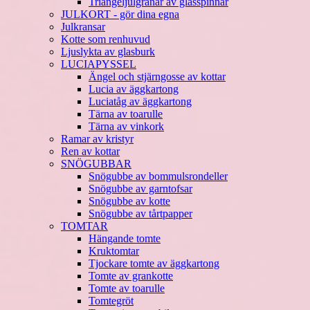
Triangeljulgranar av glasspinnar
JULKORT - gör dina egna
Julkransar
Kotte som renhuvud
Ljuslykta av glasburk
LUCIAPYSSEL
Ängel och stjärngosse av kottar
Lucia av äggkartong
Luciatåg av äggkartong
Tärna av toarulle
Tärna av vinkork
Ramar av kristyr
Ren av kottar
SNÖGUBBAR
Snögubbe av bommulsrondeller
Snögubbe av garntofsar
Snögubbe av kotte
Snögubbe av tårtpapper
TOMTAR
Hängande tomte
Kruktomtar
Tjockare tomte av äggkartong
Tomte av grankotte
Tomte av toarulle
Tomtegröt