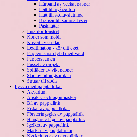
Hårband av veckat papper
Hatt till nyårsafton
Hatt till skolavslutning
Kransar till sommarfester
Påskhattar
Innanför fönstret
Koner som mobil
Kuvert av cirklar
Legitimation - gör ditt eget
Pappersbanan fylld med vadd
Pappersvanten
Pussel av projekt
Solfjäder av vikt papper
Stad av tidningsartiklar
Strutar till godis
Pyssla med papptallrikar
Akvarium
Ansikts- och ögonmasker
Bil av papptallrik
Fiskar av papptallrikar
Förstoringsglas av papptallrik
Hängande fågel av papptallrik
Igelkott av papptallrik
Maskar av papptallrikar
Nyckelpigor av papptallrikar