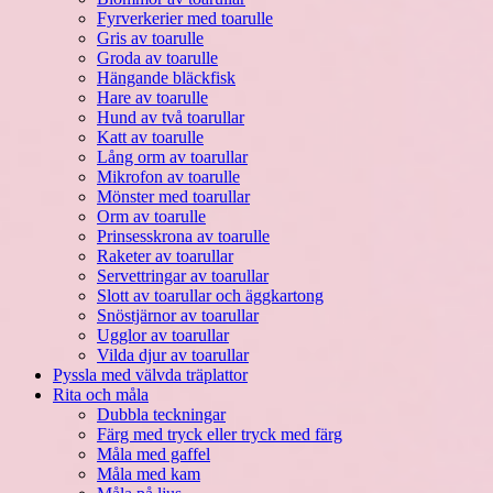
Fyrverkerier med toarulle
Gris av toarulle
Groda av toarulle
Hängande bläckfisk
Hare av toarulle
Hund av två toarullar
Katt av toarulle
Lång orm av toarullar
Mikrofon av toarulle
Mönster med toarullar
Orm av toarulle
Prinsesskrona av toarulle
Raketer av toarullar
Servettringar av toarullar
Slott av toarullar och äggkartong
Snöstjärnor av toarullar
Ugglor av toarullar
Vilda djur av toarullar
Pyssla med välvda träplattor
Rita och måla
Dubbla teckningar
Färg med tryck eller tryck med färg
Måla med gaffel
Måla med kam