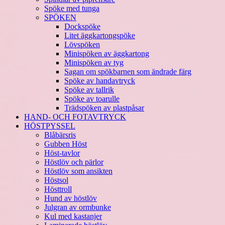
Spöke med tunga
SPÖKEN
Dockspöke
Litet äggkartongspöke
Lövspöken
Minispöken av äggkartong
Minispöken av tyg
Sagan om spökbarnen som ändrade färg
Spöke av handavtryck
Spöke av tallrik
Spöke av toarulle
Trädspöken av plastpåsar
HAND- OCH FOTAVTRYCK
HÖSTPYSSEL
Blåbärsris
Gubben Höst
Höst-tavlor
Höstlöv och pärlor
Höstlöv som ansikten
Höstsol
Hösttroll
Hund av höstlöv
Julgran av ormbunke
Kul med kastanjer