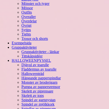
Mönster och tyger
Mössor
Outfits
Overaller
Överdelar
Övrigt
Sytips
Tights
Trosor och shorts
Exempelsida
Gruppaktiviteter
Gruppaktiviteter - länkar
Tittskåpsidéer
HALLOWEENPYSSEL
Djävul av toarulle
Fladdermus av toarulle
Halloweenträd
Hängande papperspindlar
Monster av broderigarn
Pumpa av pappersremsor
Skelett av piprensare
Skelett av tops
Spindel av garnnystan
Spindel av mjölkkork
Spindlar av piprensare