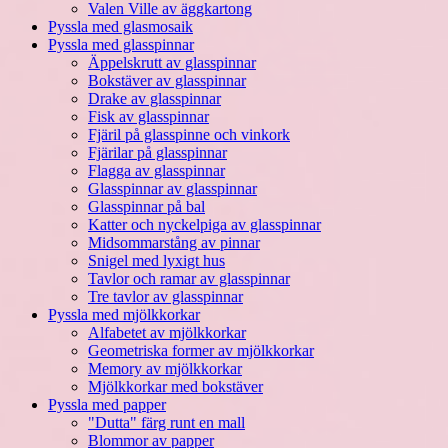
Valen Ville av äggkartong
Pyssla med glasmosaik
Pyssla med glasspinnar
Äppelskrutt av glasspinnar
Bokstäver av glasspinnar
Drake av glasspinnar
Fisk av glasspinnar
Fjäril på glasspinne och vinkork
Fjärilar på glasspinnar
Flagga av glasspinnar
Glasspinnar av glasspinnar
Glasspinnar på bal
Katter och nyckelpiga av glasspinnar
Midsommarstång av pinnar
Snigel med lyxigt hus
Tavlor och ramar av glasspinnar
Tre tavlor av glasspinnar
Pyssla med mjölkkorkar
Alfabetet av mjölkkorkar
Geometriska former av mjölkkorkar
Memory av mjölkkorkar
Mjölkkorkar med bokstäver
Pyssla med papper
"Dutta" färg runt en mall
Blommor av papper