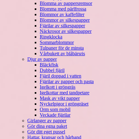
Blomma av pappersremsor
Blomma med pärlfrossa
Blommor av kaffefilter
Blommor av silkespapper
Fjärilar av silkespapper
Näckrosor av silkespapper
Ringklocka
Sommarblommor
Tulpaner för de minsta
Vårbukett av blåbärsris
Djur av papper
Bläckfisk
Dubbel fjäril
Fjäril doppad i vatten
Fjärilar av papper och pasta
Igelkott i gröngräs
Igelkottar med tandpetare
Mask av vikt papper
Nyckelpigor i gröngräset
Orm som mobil
Veckade fjärilar
Girlanger av papper
Gör dina egna paket
Gör ditt eget pussel
Hattar, kransar och hårband