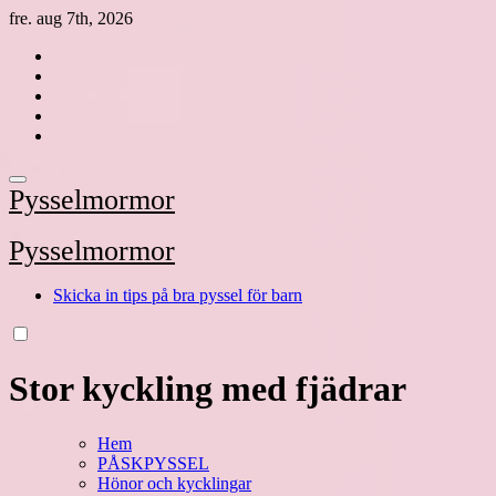
Hoppa
fre. aug 7th, 2026
till
innehåll
Pysselmormor
Pysselmormor
Skicka in tips på bra pyssel för barn
Stor kyckling med fjädrar
Hem
PÅSKPYSSEL
Hönor och kycklingar