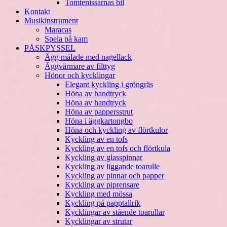
Tomtenissarnas bil
Kontakt
Musikinstrument
Maracas
Spela på kam
PÅSKPYSSEL
Ägg målade med nagellack
Äggvärmare av filttyg
Hönor och kycklingar
Elegant kyckling i gröngräs
Höna av handtryck
Höna av handtryck
Höna av pappersstrut
Höna i äggkartongbo
Höna och kyckling av flörtkulor
Kyckling av en tofs
Kyckling av en tofs och flörtkula
Kyckling av glasspinnar
Kyckling av liggande toarulle
Kyckling av pinnar och papper
Kyckling av piprensare
Kyckling med mössa
Kyckling på papptallrik
Kycklingar av stående toarullar
Kycklingar av strutar