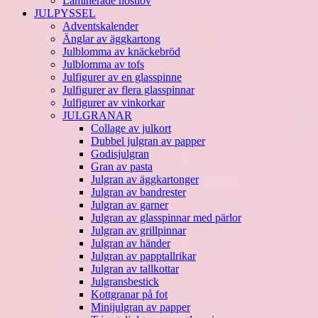
Laminerade höstlöv
JULPYSSEL
Adventskalender
Änglar av äggkartong
Julblomma av knäckebröd
Julblomma av tofs
Julfigurer av en glasspinne
Julfigurer av flera glasspinnar
Julfigurer av vinkorkar
JULGRANAR
Collage av julkort
Dubbel julgran av papper
Godisjulgran
Gran av pasta
Julgran av äggkartonger
Julgran av bandrester
Julgran av garner
Julgran av glasspinnar med pärlor
Julgran av grillpinnar
Julgran av händer
Julgran av papptallrikar
Julgran av tallkottar
Julgransbestick
Kottgranar på fot
Minijulgran av papper