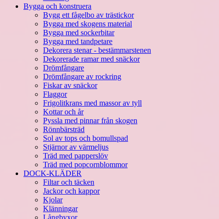
Bygga och konstruera
Bygg ett fågelbo av trästickor
Bygga med skogens material
Bygga med sockerbitar
Bygga med tandpetare
Dekorera stenar - bestämmarstenen
Dekorerade ramar med snäckor
Drömfångare
Drömfångare av rockring
Fiskar av snäckor
Flaggor
Frigolitkrans med massor av tyll
Kottar och år
Pyssla med pinnar från skogen
Rönnbärsträd
Sol av tops och bomullspad
Stjärnor av värmeljus
Träd med papperslöv
Träd med popcornblommor
DOCK-KLÄDER
Filtar och täcken
Jackor och kappor
Kjolar
Klänningar
Långbyxor