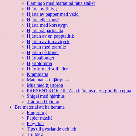
Flamingo med hjärtat på rätta stället
Hjärta av filttyg
Hjärta av papper med vadd
Hjärta eller mus?
Hjärta med korsstygn
Hjärta på pärlplatta
Hjärtan av en papptallrik
Hjärtan av tumavtryck
Hjärtan med toarulle
Hjärtan på koner
Hjärtballonger
Hjärtblomma
Hjärtformad solfjäder
Kramhjärta
Matematiskt hjärtpussel
Mus med hjärtöron
PRESENTKORT till Alla hjärtans dag - gör dina egna
Snigel med hjärthus
Träd med hjärtan
Bra material att ha hemma
Fingerfärg
Papier maché
Play doh
Tips till pysslande och lek
Trolldeg