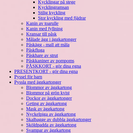
Kycklingar på stege
Kycklingramsan
Stilig kyckling
Stor kyckling med fjädrar
Kanin av toarulle
Kanin med fyllning
Kransar till påsk
Målade ägg i äggkartonger
Påskägg - mall att måla
Påskfluga
Påskhare av strut
Påskkaniner av pompoms
PÅSKKORT - gör dina egna
PRESENTKORT - gör dina egna
Pyssel för barn
Pyssla med äggkartonger
Blommor av äggkartong
Blommor på grön kvist
Dockor av äggkartonger
Geting av äggkartong
Mask av äggkartong
Nyckelpiga av äggkartong
Skalbagge av dubbla äggkartonger
Sköldpadda av äggkartong
Svampar av äggkartong