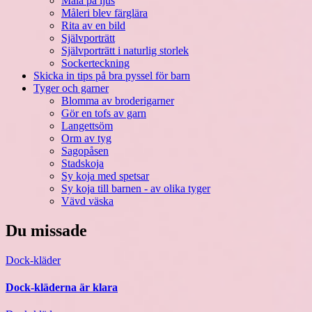
Måla på ljus
Måleri blev färglära
Rita av en bild
Självporträtt
Självporträtt i naturlig storlek
Sockerteckning
Skicka in tips på bra pyssel för barn
Tyger och garner
Blomma av broderigarner
Gör en tofs av garn
Langettsöm
Orm av tyg
Sagopåsen
Stadskoja
Sy koja med spetsar
Sy koja till barnen - av olika tyger
Vävd väska
Du missade
Dock-kläder
Dock-kläderna är klara