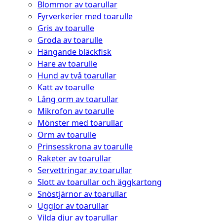
Blommor av toarullar
Fyrverkerier med toarulle
Gris av toarulle
Groda av toarulle
Hängande bläckfisk
Hare av toarulle
Hund av två toarullar
Katt av toarulle
Lång orm av toarullar
Mikrofon av toarulle
Mönster med toarullar
Orm av toarulle
Prinsesskrona av toarulle
Raketer av toarullar
Servettringar av toarullar
Slott av toarullar och äggkartong
Snöstjärnor av toarullar
Ugglor av toarullar
Vilda djur av toarullar