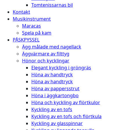
Tomtenissarnas bil
Kontakt
Musikinstrument
Maracas
Spela på kam
PÅSKPYSSEL
Ägg målade med nagellack
Äggvärmare av filttyg
Hönor och kycklingar
Elegant kyckling i gröngräs
Höna av handtryck
Höna av handtryck
Höna av pappersstrut
Höna i äggkartongbo
Höna och kyckling av flörtkulor
Kyckling av en tofs
Kyckling av en tofs och flörtkula
Kyckling av glasspinnar