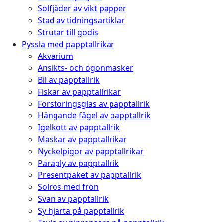
Solfjäder av vikt papper
Stad av tidningsartiklar
Strutar till godis
Pyssla med papptallrikar
Akvarium
Ansikts- och ögonmasker
Bil av papptallrik
Fiskar av papptallrikar
Förstoringsglas av papptallrik
Hängande fågel av papptallrik
Igelkott av papptallrik
Maskar av papptallrikar
Nyckelpigor av papptallrikar
Paraply av papptallrik
Presentpaket av papptallrik
Solros med frön
Svan av papptallrik
Sy hjärta på papptallrik