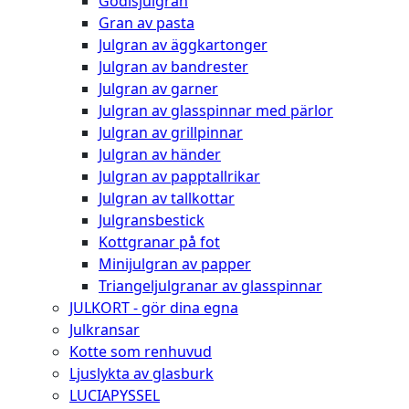
Godisjulgran
Gran av pasta
Julgran av äggkartonger
Julgran av bandrester
Julgran av garner
Julgran av glasspinnar med pärlor
Julgran av grillpinnar
Julgran av händer
Julgran av papptallrikar
Julgran av tallkottar
Julgransbestick
Kottgranar på fot
Minijulgran av papper
Triangeljulgranar av glasspinnar
JULKORT - gör dina egna
Julkransar
Kotte som renhuvud
Ljuslykta av glasburk
LUCIAPYSSEL