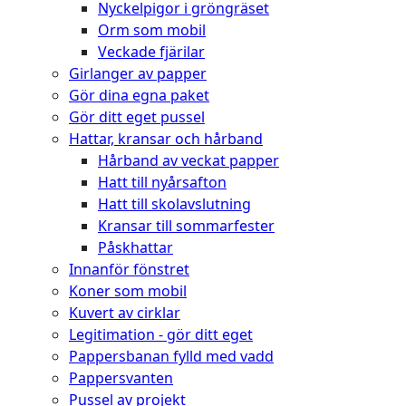
Nyckelpigor i gröngräset
Orm som mobil
Veckade fjärilar
Girlanger av papper
Gör dina egna paket
Gör ditt eget pussel
Hattar, kransar och hårband
Hårband av veckat papper
Hatt till nyårsafton
Hatt till skolavslutning
Kransar till sommarfester
Påskhattar
Innanför fönstret
Koner som mobil
Kuvert av cirklar
Legitimation - gör ditt eget
Pappersbanan fylld med vadd
Pappersvanten
Pussel av projekt