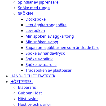
Spindlar av piprensare
Spöke med tunga
SPÖKEN
Dockspöke
Litet äggkartongspöke
Lövspöken
Minispöken av äggkartong
Minispöken av tyg
Sagan om spökbarnen som ändrade färg
Spöke av handavtryck
Spöke av tallrik
Spöke av toarulle
Trädspöken av plastpåsar
HAND- OCH FOTAVTRYCK
HÖSTPYSSEL
Blåbärsris
Gubben Höst
Höst-tavlor
Höstlöv och pärlor