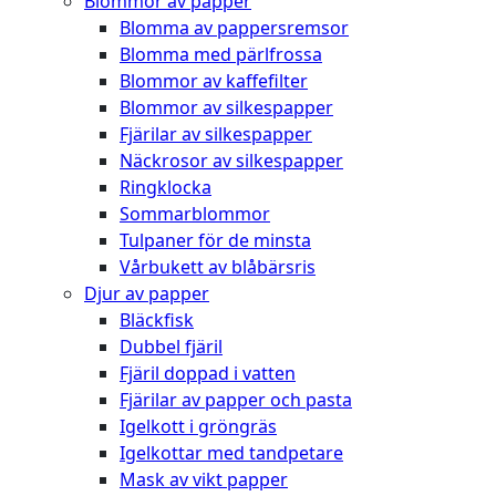
Blommor av papper
Blomma av pappersremsor
Blomma med pärlfrossa
Blommor av kaffefilter
Blommor av silkespapper
Fjärilar av silkespapper
Näckrosor av silkespapper
Ringklocka
Sommarblommor
Tulpaner för de minsta
Vårbukett av blåbärsris
Djur av papper
Bläckfisk
Dubbel fjäril
Fjäril doppad i vatten
Fjärilar av papper och pasta
Igelkott i gröngräs
Igelkottar med tandpetare
Mask av vikt papper