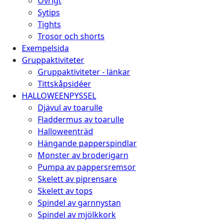
Övrigt
Sytips
Tights
Trosor och shorts
Exempelsida
Gruppaktiviteter
Gruppaktiviteter - länkar
Tittskåpsidéer
HALLOWEENPYSSEL
Djävul av toarulle
Fladdermus av toarulle
Halloweenträd
Hängande papperspindlar
Monster av broderigarn
Pumpa av pappersremsor
Skelett av piprensare
Skelett av tops
Spindel av garnnystan
Spindel av mjölkkork