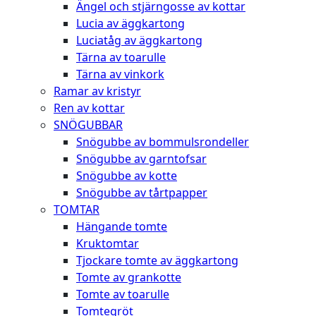
Ängel och stjärngosse av kottar
Lucia av äggkartong
Luciatåg av äggkartong
Tärna av toarulle
Tärna av vinkork
Ramar av kristyr
Ren av kottar
SNÖGUBBAR
Snögubbe av bommulsrondeller
Snögubbe av garntofsar
Snögubbe av kotte
Snögubbe av tårtpapper
TOMTAR
Hängande tomte
Kruktomtar
Tjockare tomte av äggkartong
Tomte av grankotte
Tomte av toarulle
Tomtegröt