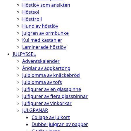
Höstlöv som ansikten
Höstsol
Hösttroll
Hund av höstlöv
Julgran av ormbunke
Kul med kastanjer
Laminerade höstlöv
JULPYSSEL
Adventskalender
Änglar av äggkartong
Julblomma av knäckebröd
Julblomma av tofs
Julfigurer av en glasspinne
Julfigurer av flera glasspinnar
Julfigurer av vinkorkar
JULGRANAR
Collage av julkort
Dubbel julgran av papper