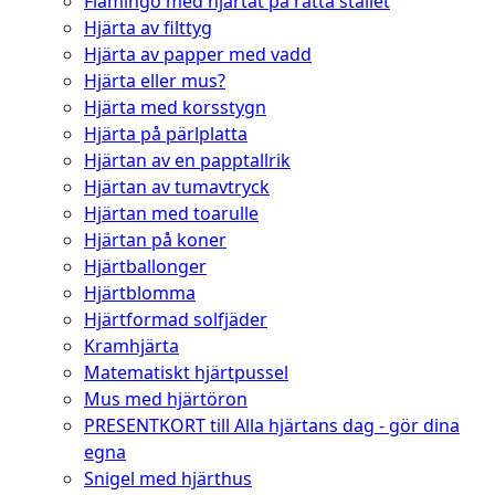
Flamingo med hjärtat på rätta stället
Hjärta av filttyg
Hjärta av papper med vadd
Hjärta eller mus?
Hjärta med korsstygn
Hjärta på pärlplatta
Hjärtan av en papptallrik
Hjärtan av tumavtryck
Hjärtan med toarulle
Hjärtan på koner
Hjärtballonger
Hjärtblomma
Hjärtformad solfjäder
Kramhjärta
Matematiskt hjärtpussel
Mus med hjärtöron
PRESENTKORT till Alla hjärtans dag - gör dina
egna
Snigel med hjärthus