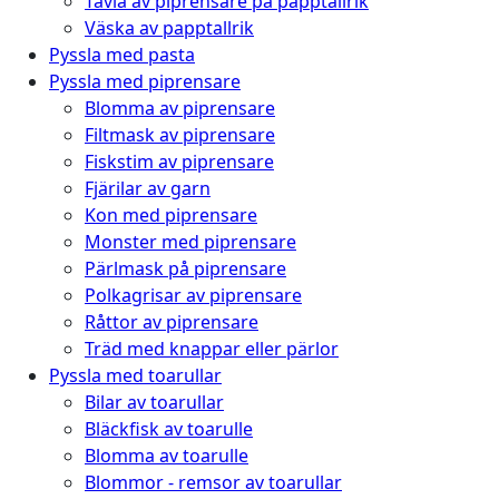
Tavla av piprensare på papptallrik
Väska av papptallrik
Pyssla med pasta
Pyssla med piprensare
Blomma av piprensare
Filtmask av piprensare
Fiskstim av piprensare
Fjärilar av garn
Kon med piprensare
Monster med piprensare
Pärlmask på piprensare
Polkagrisar av piprensare
Råttor av piprensare
Träd med knappar eller pärlor
Pyssla med toarullar
Bilar av toarullar
Bläckfisk av toarulle
Blomma av toarulle
Blommor - remsor av toarullar