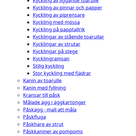
Kyckling av liggande toarulle
Kyckling av pinnar och papper
Kyckling av piprensare
Kyckling med mössa
Kyckling på papptallrik
Kycklingar av stående toarullar
Kycklingar av strutar
Kycklingar på stege
Kycklingramsan
Stilig kyckling
Stor kyckling med fjädrar
Kanin av toarulle
Kanin med fyllning
Kransar till påsk
Målade ägg i äggkartonger
Påskägg - mall att måla
Påskfluga
Påskhare av strut
Påskkaniner av pompoms