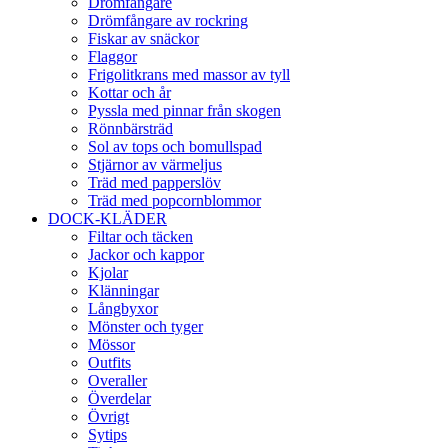
Drömfångare
Drömfångare av rockring
Fiskar av snäckor
Flaggor
Frigolitkrans med massor av tyll
Kottar och år
Pyssla med pinnar från skogen
Rönnbärsträd
Sol av tops och bomullspad
Stjärnor av värmeljus
Träd med papperslöv
Träd med popcornblommor
DOCK-KLÄDER
Filtar och täcken
Jackor och kappor
Kjolar
Klänningar
Långbyxor
Mönster och tyger
Mössor
Outfits
Overaller
Överdelar
Övrigt
Sytips