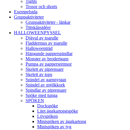
Tights
Trosor och shorts
Exempelsida
Gruppaktiviteter
Gruppaktiviteter - länkar
Tittskåpsidéer
HALLOWEENPYSSEL
Djävul av toarulle
Fladdermus av toarulle
Halloweenträd
Hängande papperspindlar
Monster av broderigarn
Pumpa av pappersremsor
Skelett av piprensare
Skelett av tops
Spindel av garnnystan
Spindel av mjölkkork
Spindlar av piprensare
Spöke med tunga
SPÖKEN
Dockspöke
Litet äggkartongspöke
Lövspöken
Minispöken av äggkartong
Minispöken av tyg