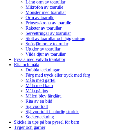
Lång orm av toarullar
Mikrofon av toarulle
Mönster med toarullar
Orm av toarulle
Prinsesskrona av toarulle
Raketer av toarullar
Servettringar av toarullar
Slott av toarullar och äggkartong
Snöstjärnor av toarullar
Ugglor av toarullar
Vilda djur av toarullar
Pyssla med välvda träplattor
Rita och måla
Dubbla teckningar
Färg med tryck eller tryck med färg
Måla med gaffel
Måla med kam
Måla på ljus
Måleri blev färglära
Rita av en bild
Självporträtt
Självporträtt i naturlig storlek
Sockerteckning
Skicka in tips på bra pyssel för barn
Tyger och garner