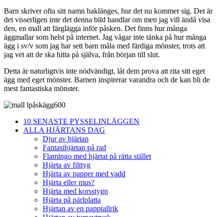
Barn skriver ofta sitt namn baklänges, hur det nu kommer sig. Det är
det visserligen inte det denna bild handlar om men jag vill ändå visa
den, en mall att färglägga inför påsken. Det finns hur många
äggmallar som helst på internet. Jag vågar inte tänka på hur många
ägg i sv/v som jag har sett barn måla med färdiga mönster, trots att
jag vet att de ska hitta på själva, från början till slut.
Detta är naturligtvis inte nödvändigt, låt dem prova att rita sitt eget
ägg med eget mönster. Barnen inspirerar varandra och de kan bli de
mest fantastiska mönster.
10 SENASTE PYSSELINLÄGGEN
ALLA HJÄRTANS DAG
Djur av hjärtan
Fantasihjärtan på rad
Flamingo med hjärtat på rätta stället
Hjärta av filttyg
Hjärta av papper med vadd
Hjärta eller mus?
Hjärta med korsstygn
Hjärta på pärlplatta
Hjärtan av en papptallrik