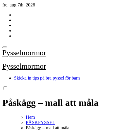
Hoppa
fre. aug 7th, 2026
till
innehåll
Pysselmormor
Pysselmormor
Skicka in tips på bra pyssel för barn
Påskägg – mall att måla
Hem
PÅSKPYSSEL
Påskägg – mall att måla