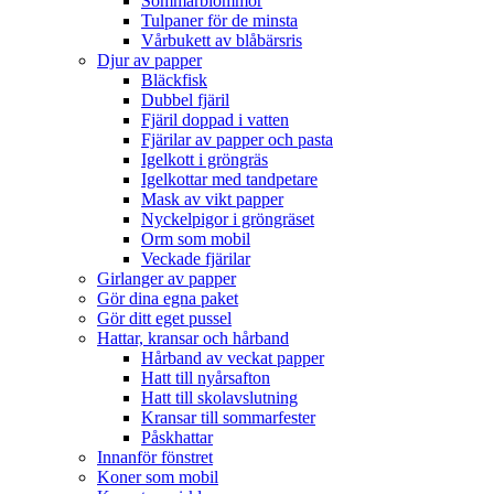
Sommarblommor
Tulpaner för de minsta
Vårbukett av blåbärsris
Djur av papper
Bläckfisk
Dubbel fjäril
Fjäril doppad i vatten
Fjärilar av papper och pasta
Igelkott i gröngräs
Igelkottar med tandpetare
Mask av vikt papper
Nyckelpigor i gröngräset
Orm som mobil
Veckade fjärilar
Girlanger av papper
Gör dina egna paket
Gör ditt eget pussel
Hattar, kransar och hårband
Hårband av veckat papper
Hatt till nyårsafton
Hatt till skolavslutning
Kransar till sommarfester
Påskhattar
Innanför fönstret
Koner som mobil