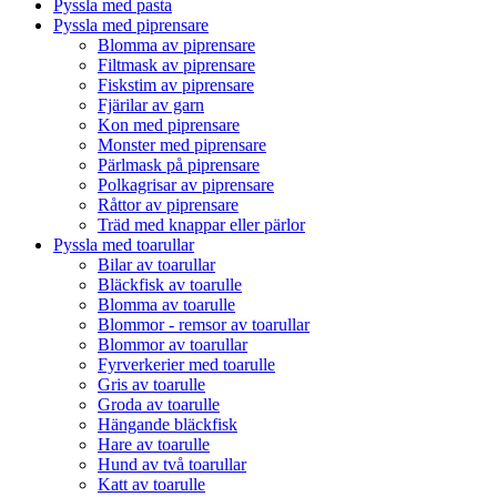
Pyssla med pasta
Pyssla med piprensare
Blomma av piprensare
Filtmask av piprensare
Fiskstim av piprensare
Fjärilar av garn
Kon med piprensare
Monster med piprensare
Pärlmask på piprensare
Polkagrisar av piprensare
Råttor av piprensare
Träd med knappar eller pärlor
Pyssla med toarullar
Bilar av toarullar
Bläckfisk av toarulle
Blomma av toarulle
Blommor - remsor av toarullar
Blommor av toarullar
Fyrverkerier med toarulle
Gris av toarulle
Groda av toarulle
Hängande bläckfisk
Hare av toarulle
Hund av två toarullar
Katt av toarulle