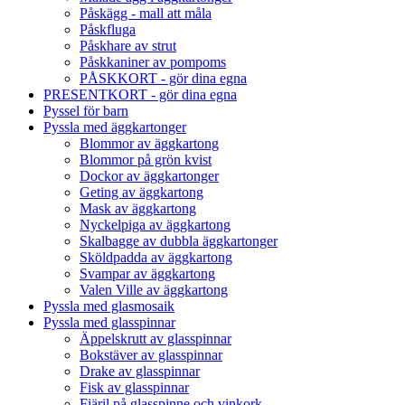
Påskägg - mall att måla
Påskfluga
Påskhare av strut
Påskkaniner av pompoms
PÅSKKORT - gör dina egna
PRESENTKORT - gör dina egna
Pyssel för barn
Pyssla med äggkartonger
Blommor av äggkartong
Blommor på grön kvist
Dockor av äggkartonger
Geting av äggkartong
Mask av äggkartong
Nyckelpiga av äggkartong
Skalbagge av dubbla äggkartonger
Sköldpadda av äggkartong
Svampar av äggkartong
Valen Ville av äggkartong
Pyssla med glasmosaik
Pyssla med glasspinnar
Äppelskrutt av glasspinnar
Bokstäver av glasspinnar
Drake av glasspinnar
Fisk av glasspinnar
Fjäril på glasspinne och vinkork