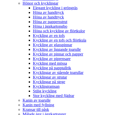
Hönor och kycklingar
Elegant kyckling i gröngräs
Höna av handtryck
Höna av handtryck
Höna av pappersstrut
Höna i äggkartongbo
Höna och kyckling av flörtkulor
Kyckling av en tofs
Kyckling av en tofs och flörtkula
Kyckling av glasspinnar
Kyckling av liggande toarulle
Kyckling av pinnar och papper
Kyckling av piprensare
Kyckling med mössa
Kyckling på papptallrik
Kycklingar av stående toarullar
Kycklingar av strutar
Kycklingar på stege
Kycklingramsan
Stilig kyckling
Stor kyckling med fjädrar
Kanin av toarulle
Kanin med fyllning
Kransar till påsk
Målade ägg i äggkartonger