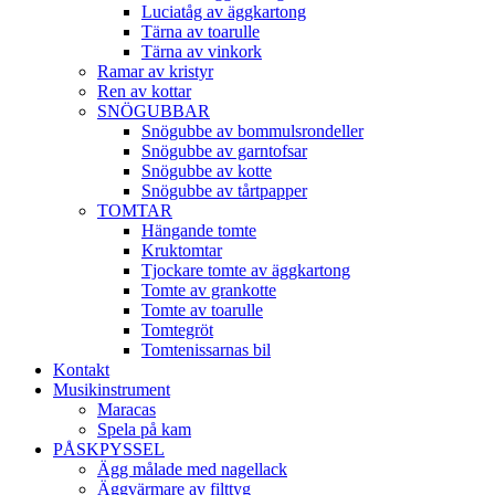
Luciatåg av äggkartong
Tärna av toarulle
Tärna av vinkork
Ramar av kristyr
Ren av kottar
SNÖGUBBAR
Snögubbe av bommulsrondeller
Snögubbe av garntofsar
Snögubbe av kotte
Snögubbe av tårtpapper
TOMTAR
Hängande tomte
Kruktomtar
Tjockare tomte av äggkartong
Tomte av grankotte
Tomte av toarulle
Tomtegröt
Tomtenissarnas bil
Kontakt
Musikinstrument
Maracas
Spela på kam
PÅSKPYSSEL
Ägg målade med nagellack
Äggvärmare av filttyg