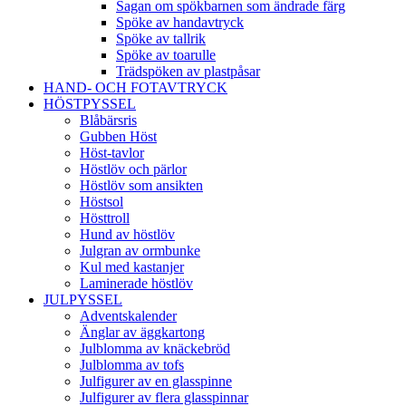
Sagan om spökbarnen som ändrade färg
Spöke av handavtryck
Spöke av tallrik
Spöke av toarulle
Trädspöken av plastpåsar
HAND- OCH FOTAVTRYCK
HÖSTPYSSEL
Blåbärsris
Gubben Höst
Höst-tavlor
Höstlöv och pärlor
Höstlöv som ansikten
Höstsol
Hösttroll
Hund av höstlöv
Julgran av ormbunke
Kul med kastanjer
Laminerade höstlöv
JULPYSSEL
Adventskalender
Änglar av äggkartong
Julblomma av knäckebröd
Julblomma av tofs
Julfigurer av en glasspinne
Julfigurer av flera glasspinnar