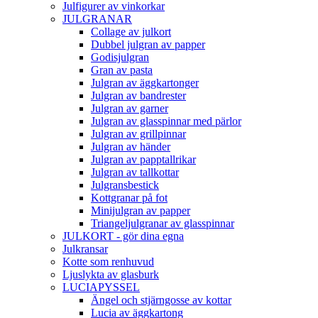
Julfigurer av vinkorkar
JULGRANAR
Collage av julkort
Dubbel julgran av papper
Godisjulgran
Gran av pasta
Julgran av äggkartonger
Julgran av bandrester
Julgran av garner
Julgran av glasspinnar med pärlor
Julgran av grillpinnar
Julgran av händer
Julgran av papptallrikar
Julgran av tallkottar
Julgransbestick
Kottgranar på fot
Minijulgran av papper
Triangeljulgranar av glasspinnar
JULKORT - gör dina egna
Julkransar
Kotte som renhuvud
Ljuslykta av glasburk
LUCIAPYSSEL
Ängel och stjärngosse av kottar
Lucia av äggkartong