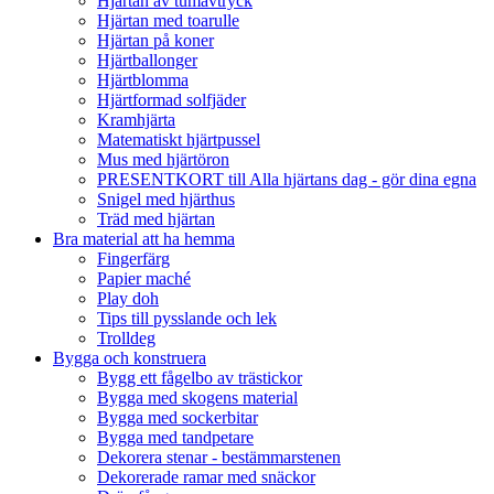
Hjärtan av tumavtryck
Hjärtan med toarulle
Hjärtan på koner
Hjärtballonger
Hjärtblomma
Hjärtformad solfjäder
Kramhjärta
Matematiskt hjärtpussel
Mus med hjärtöron
PRESENTKORT till Alla hjärtans dag - gör dina egna
Snigel med hjärthus
Träd med hjärtan
Bra material att ha hemma
Fingerfärg
Papier maché
Play doh
Tips till pysslande och lek
Trolldeg
Bygga och konstruera
Bygg ett fågelbo av trästickor
Bygga med skogens material
Bygga med sockerbitar
Bygga med tandpetare
Dekorera stenar - bestämmarstenen
Dekorerade ramar med snäckor