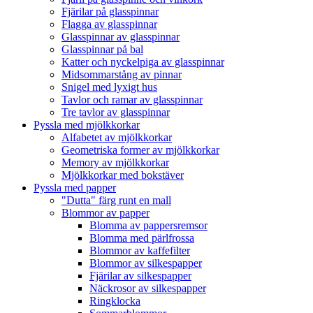
Fjärilar på glasspinnar
Flagga av glasspinnar
Glasspinnar av glasspinnar
Glasspinnar på bal
Katter och nyckelpiga av glasspinnar
Midsommarstång av pinnar
Snigel med lyxigt hus
Tavlor och ramar av glasspinnar
Tre tavlor av glasspinnar
Pyssla med mjölkkorkar
Alfabetet av mjölkkorkar
Geometriska former av mjölkkorkar
Memory av mjölkkorkar
Mjölkkorkar med bokstäver
Pyssla med papper
"Dutta" färg runt en mall
Blommor av papper
Blomma av pappersremsor
Blomma med pärlfrossa
Blommor av kaffefilter
Blommor av silkespapper
Fjärilar av silkespapper
Näckrosor av silkespapper
Ringklocka