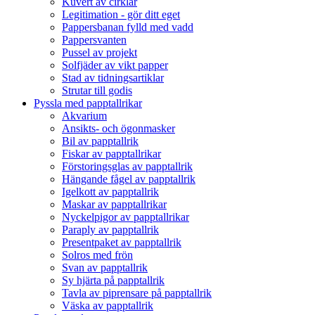
Kuvert av cirklar
Legitimation - gör ditt eget
Pappersbanan fylld med vadd
Pappersvanten
Pussel av projekt
Solfjäder av vikt papper
Stad av tidningsartiklar
Strutar till godis
Pyssla med papptallrikar
Akvarium
Ansikts- och ögonmasker
Bil av papptallrik
Fiskar av papptallrikar
Förstoringsglas av papptallrik
Hängande fågel av papptallrik
Igelkott av papptallrik
Maskar av papptallrikar
Nyckelpigor av papptallrikar
Paraply av papptallrik
Presentpaket av papptallrik
Solros med frön
Svan av papptallrik
Sy hjärta på papptallrik
Tavla av piprensare på papptallrik
Väska av papptallrik