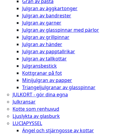
Gran av pasta
Julgran av äggkartonger
Julgran av bandrester
Julgran av garner
Julgran av glasspinnar med pärlor
Julgran av grillpinnar
Julgran av händer
Julgran av papptallrikar
Julgran av tallkottar
Julgransbestick
Kottgranar på fot
Minijulgran av papper
Triangeljulgranar av glasspinnar
JULKORT - gör dina egna
Julkransar
Kotte som renhuvud
Ljuslykta av glasburk
LUCIAPYSSEL
Ängel och stjärngosse av kottar