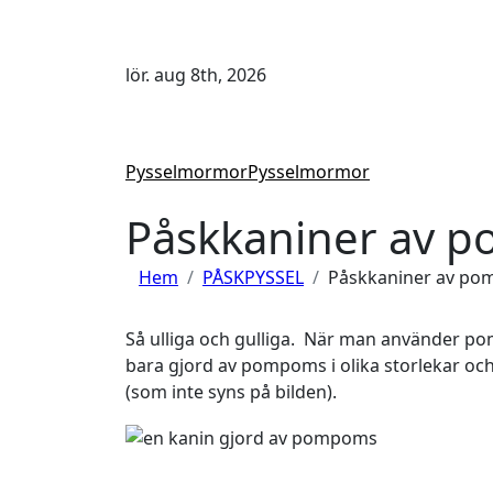
Hoppa
till
innehåll
lör. aug 8th, 2026
Pysselmormor
Pysselmormor
Påskkaniner av 
Hem
PÅSKPYSSEL
Påskkaniner av p
Så ulliga och gulliga. När man använder pom
bara gjord av pompoms i olika storlekar och 
(som inte syns på bilden).