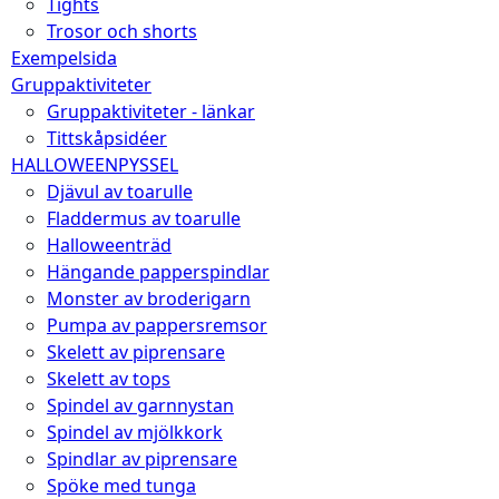
Tights
Trosor och shorts
Exempelsida
Gruppaktiviteter
Gruppaktiviteter - länkar
Tittskåpsidéer
HALLOWEENPYSSEL
Djävul av toarulle
Fladdermus av toarulle
Halloweenträd
Hängande papperspindlar
Monster av broderigarn
Pumpa av pappersremsor
Skelett av piprensare
Skelett av tops
Spindel av garnnystan
Spindel av mjölkkork
Spindlar av piprensare
Spöke med tunga