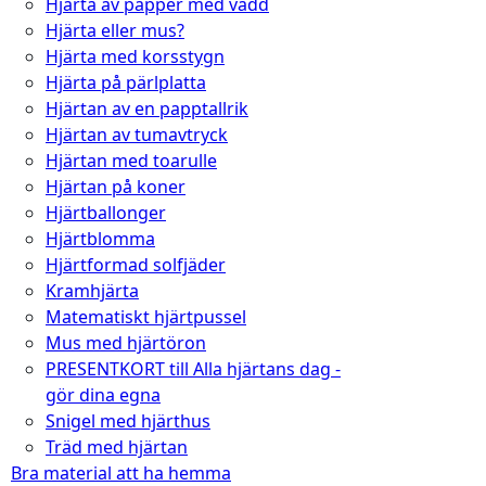
Hjärta av papper med vadd
Hjärta eller mus?
Hjärta med korsstygn
Hjärta på pärlplatta
Hjärtan av en papptallrik
Hjärtan av tumavtryck
Hjärtan med toarulle
Hjärtan på koner
Hjärtballonger
Hjärtblomma
Hjärtformad solfjäder
Kramhjärta
Matematiskt hjärtpussel
Mus med hjärtöron
PRESENTKORT till Alla hjärtans dag -
gör dina egna
Snigel med hjärthus
Träd med hjärtan
Bra material att ha hemma