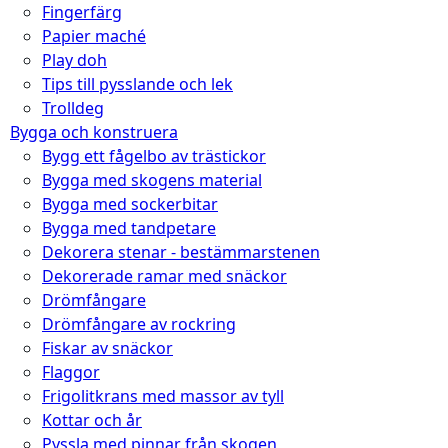
Fingerfärg
Papier maché
Play doh
Tips till pysslande och lek
Trolldeg
Bygga och konstruera
Bygg ett fågelbo av trästickor
Bygga med skogens material
Bygga med sockerbitar
Bygga med tandpetare
Dekorera stenar - bestämmarstenen
Dekorerade ramar med snäckor
Drömfångare
Drömfångare av rockring
Fiskar av snäckor
Flaggor
Frigolitkrans med massor av tyll
Kottar och år
Pyssla med pinnar från skogen