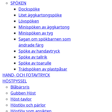
SPÖKEN
Dockspöke
Litet äggkartongspöke
Lövspöken
Minispöken av äggkartong
Minispöken av tyg
Sagan om spökbarnen som
ändrade färg
Spöke av handavtryck
Spöke av tallrik
Spöke av toarulle
Trädspöken av plastpåsar
HAND- OCH FOTAVTRYCK
HÖSTPYSSEL
Blåbärsris
Gubben Höst
Höst-tavlor
Höstlöv och pärlor
Höstlöv som ansikten