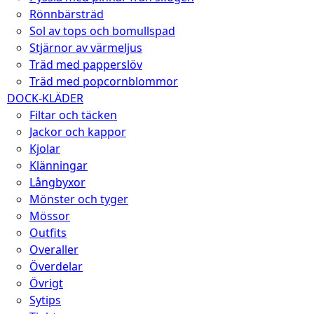
Rönnbärsträd
Sol av tops och bomullspad
Stjärnor av värmeljus
Träd med papperslöv
Träd med popcornblommor
DOCK-KLÄDER
Filtar och täcken
Jackor och kappor
Kjolar
Klänningar
Långbyxor
Mönster och tyger
Mössor
Outfits
Overaller
Överdelar
Övrigt
Sytips