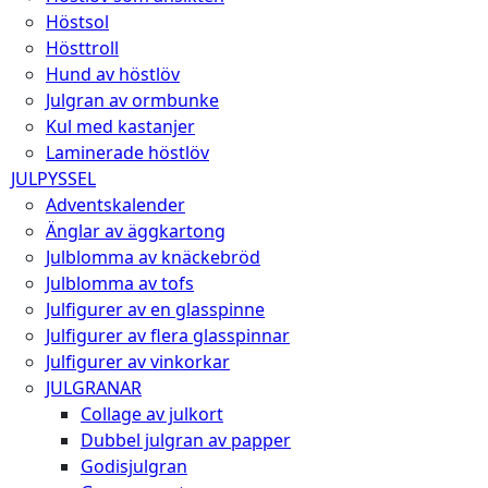
Höstsol
Hösttroll
Hund av höstlöv
Julgran av ormbunke
Kul med kastanjer
Laminerade höstlöv
JULPYSSEL
Adventskalender
Änglar av äggkartong
Julblomma av knäckebröd
Julblomma av tofs
Julfigurer av en glasspinne
Julfigurer av flera glasspinnar
Julfigurer av vinkorkar
JULGRANAR
Collage av julkort
Dubbel julgran av papper
Godisjulgran