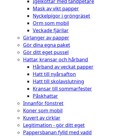
Igelkottar med tandpetare
Mask av vikt papper
Nyckelpigor i gröngräset
Orm som mobil
Veckade fjärilar
Girlanger av papper
Gör dina egna paket
Gör ditt eget pussel
Hattar, kransar och hårband
Hårband av veckat papper
Hatt till nyårsafton
Hatt till skolavslutning
Kransar till sommarfester
Påskhattar
Innanför fönstret
Koner som mobil
Kuvert av cirklar
Legitimation - gör ditt eget
Pappersbanan fylld med vadd