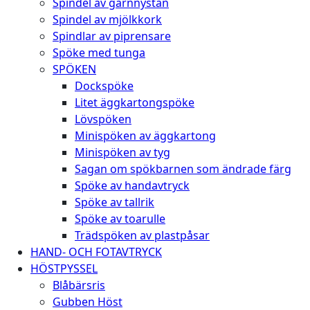
Spindel av garnnystan
Spindel av mjölkkork
Spindlar av piprensare
Spöke med tunga
SPÖKEN
Dockspöke
Litet äggkartongspöke
Lövspöken
Minispöken av äggkartong
Minispöken av tyg
Sagan om spökbarnen som ändrade färg
Spöke av handavtryck
Spöke av tallrik
Spöke av toarulle
Trädspöken av plastpåsar
HAND- OCH FOTAVTRYCK
HÖSTPYSSEL
Blåbärsris
Gubben Höst