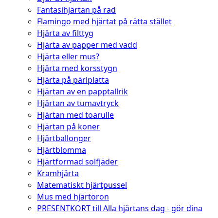
Fantasihjärtan på rad
Flamingo med hjärtat på rätta stället
Hjärta av filttyg
Hjärta av papper med vadd
Hjärta eller mus?
Hjärta med korsstygn
Hjärta på pärlplatta
Hjärtan av en papptallrik
Hjärtan av tumavtryck
Hjärtan med toarulle
Hjärtan på koner
Hjärtballonger
Hjärtblomma
Hjärtformad solfjäder
Kramhjärta
Matematiskt hjärtpussel
Mus med hjärtöron
PRESENTKORT till Alla hjärtans dag - gör dina