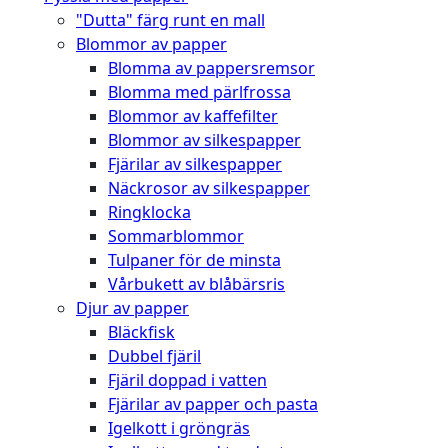
"Dutta" färg runt en mall
Blommor av papper
Blomma av pappersremsor
Blomma med pärlfrossa
Blommor av kaffefilter
Blommor av silkespapper
Fjärilar av silkespapper
Näckrosor av silkespapper
Ringklocka
Sommarblommor
Tulpaner för de minsta
Vårbukett av blåbärsris
Djur av papper
Bläckfisk
Dubbel fjäril
Fjäril doppad i vatten
Fjärilar av papper och pasta
Igelkott i gröngräs