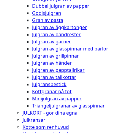
Dubbel julgran av papper
Godisjulgran
Gran av pasta
Julgran av äggkartonger
Julgran av bandrester
Julgran av garner
Julgran av glasspinnar med pärlor
Julgran av grillpinnar
Julgran av händer
Julgran av papptallrikar
Julgran av tallkottar
Julgransbestick
Kottgranar på fot
Minijulgran av papper
Triangeljulgranar av glasspinnar
JULKORT - gör dina egna
Julkransar
Kotte som renhuvud