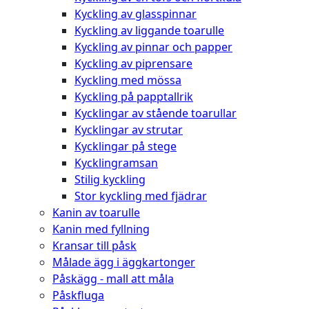
Kyckling av glasspinnar
Kyckling av liggande toarulle
Kyckling av pinnar och papper
Kyckling av piprensare
Kyckling med mössa
Kyckling på papptallrik
Kycklingar av stående toarullar
Kycklingar av strutar
Kycklingar på stege
Kycklingramsan
Stilig kyckling
Stor kyckling med fjädrar
Kanin av toarulle
Kanin med fyllning
Kransar till påsk
Målade ägg i äggkartonger
Påskägg - mall att måla
Påskfluga