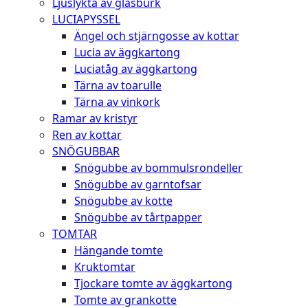
Ljuslykta av glasburk
LUCIAPYSSEL
Ängel och stjärngosse av kottar
Lucia av äggkartong
Luciatåg av äggkartong
Tärna av toarulle
Tärna av vinkork
Ramar av kristyr
Ren av kottar
SNÖGUBBAR
Snögubbe av bommulsrondeller
Snögubbe av garntofsar
Snögubbe av kotte
Snögubbe av tårtpapper
TOMTAR
Hängande tomte
Kruktomtar
Tjockare tomte av äggkartong
Tomte av grankotte