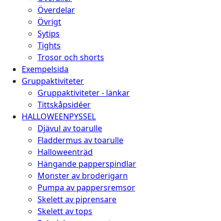
Överdelar
Övrigt
Sytips
Tights
Trosor och shorts
Exempelsida
Gruppaktiviteter
Gruppaktiviteter - länkar
Tittskåpsidéer
HALLOWEENPYSSEL
Djävul av toarulle
Fladdermus av toarulle
Halloweenträd
Hängande papperspindlar
Monster av broderigarn
Pumpa av pappersremsor
Skelett av piprensare
Skelett av tops