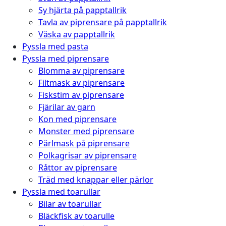
Sy hjärta på papptallrik
Tavla av piprensare på papptallrik
Väska av papptallrik
Pyssla med pasta
Pyssla med piprensare
Blomma av piprensare
Filtmask av piprensare
Fiskstim av piprensare
Fjärilar av garn
Kon med piprensare
Monster med piprensare
Pärlmask på piprensare
Polkagrisar av piprensare
Råttor av piprensare
Träd med knappar eller pärlor
Pyssla med toarullar
Bilar av toarullar
Bläckfisk av toarulle