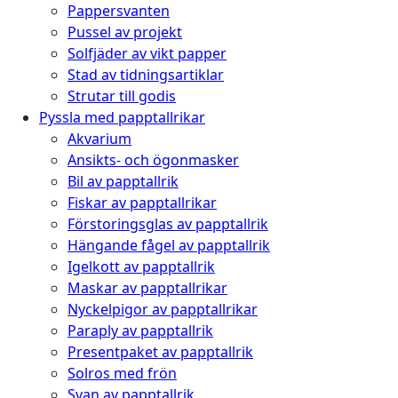
Pappersvanten
Pussel av projekt
Solfjäder av vikt papper
Stad av tidningsartiklar
Strutar till godis
Pyssla med papptallrikar
Akvarium
Ansikts- och ögonmasker
Bil av papptallrik
Fiskar av papptallrikar
Förstoringsglas av papptallrik
Hängande fågel av papptallrik
Igelkott av papptallrik
Maskar av papptallrikar
Nyckelpigor av papptallrikar
Paraply av papptallrik
Presentpaket av papptallrik
Solros med frön
Svan av papptallrik