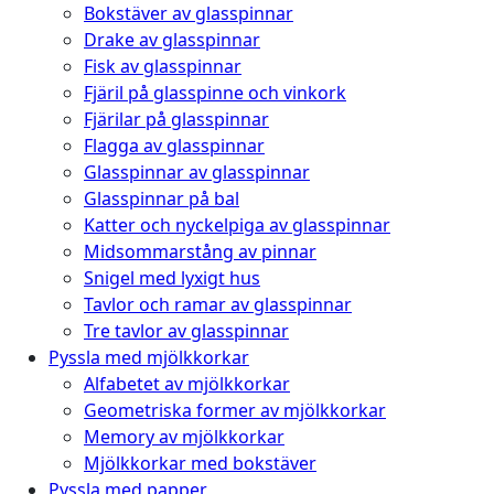
Bokstäver av glasspinnar
Drake av glasspinnar
Fisk av glasspinnar
Fjäril på glasspinne och vinkork
Fjärilar på glasspinnar
Flagga av glasspinnar
Glasspinnar av glasspinnar
Glasspinnar på bal
Katter och nyckelpiga av glasspinnar
Midsommarstång av pinnar
Snigel med lyxigt hus
Tavlor och ramar av glasspinnar
Tre tavlor av glasspinnar
Pyssla med mjölkkorkar
Alfabetet av mjölkkorkar
Geometriska former av mjölkkorkar
Memory av mjölkkorkar
Mjölkkorkar med bokstäver
Pyssla med papper