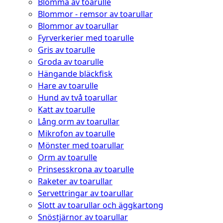
Blomma av toarulle
Blommor - remsor av toarullar
Blommor av toarullar
Fyrverkerier med toarulle
Gris av toarulle
Groda av toarulle
Hängande bläckfisk
Hare av toarulle
Hund av två toarullar
Katt av toarulle
Lång orm av toarullar
Mikrofon av toarulle
Mönster med toarullar
Orm av toarulle
Prinsesskrona av toarulle
Raketer av toarullar
Servettringar av toarullar
Slott av toarullar och äggkartong
Snöstjärnor av toarullar