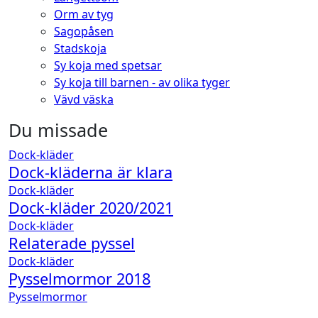
Orm av tyg
Sagopåsen
Stadskoja
Sy koja med spetsar
Sy koja till barnen - av olika tyger
Vävd väska
Du missade
Dock-kläder
Dock-kläderna är klara
Dock-kläder
Dock-kläder 2020/2021
Dock-kläder
Relaterade pyssel
Dock-kläder
Pysselmormor 2018
Pysselmormor