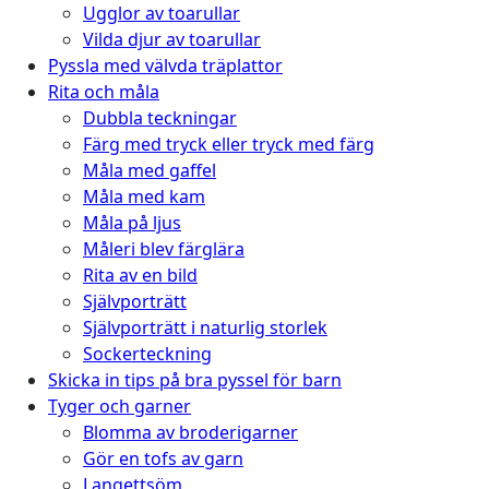
Ugglor av toarullar
Vilda djur av toarullar
Pyssla med välvda träplattor
Rita och måla
Dubbla teckningar
Färg med tryck eller tryck med färg
Måla med gaffel
Måla med kam
Måla på ljus
Måleri blev färglära
Rita av en bild
Självporträtt
Självporträtt i naturlig storlek
Sockerteckning
Skicka in tips på bra pyssel för barn
Tyger och garner
Blomma av broderigarner
Gör en tofs av garn
Langettsöm