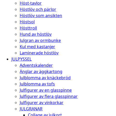
Höst-tavlor
Höstlöv och pärlor
Höstlöv som ansikten
Höstsol
Hösttroll
Hund av höstlöv
Julgran av ormbunke
Kul med kastanjer
Laminerade höstlöv
JULPYSSEL
Adventskalender
Änglar av äggkartong
Julblomma av knäckebröd
Julblomma av tofs
Julfigurer av en glasspinne
Julfigurer av flera glasspinnar
Julfigurer av vinkorkar
JULGRANAR
Collage av julkort