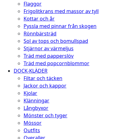
Flaggor
Frigolitkrans med massor av tyll
Kottar och år
Pyssla med pinnar från skogen
Rönnbärsträd
Sol av tops och bomullspad
Stjärnor av värmeljus
Träd med papperslöv
Träd med popcornblommor
DOCK-KLÄDER
Filtar och täcken
Jackor och kappor
Kjolar
Klänningar
Långbyxor
Mönster och tyger
Mössor
Outfits
Overaller