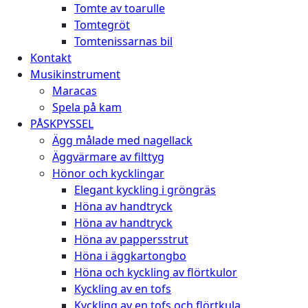
Tomte av toarulle
Tomtegröt
Tomtenissarnas bil
Kontakt
Musikinstrument
Maracas
Spela på kam
PÅSKPYSSEL
Ägg målade med nagellack
Äggvärmare av filttyg
Hönor och kycklingar
Elegant kyckling i gröngräs
Höna av handtryck
Höna av handtryck
Höna av pappersstrut
Höna i äggkartongbo
Höna och kyckling av flörtkulor
Kyckling av en tofs
Kyckling av en tofs och flörtkula