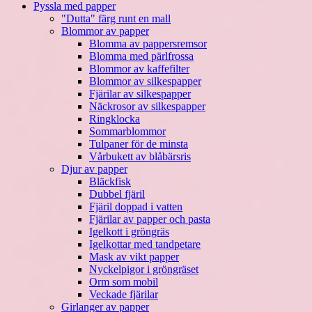
Pyssla med papper
"Dutta" färg runt en mall
Blommor av papper
Blomma av pappersremsor
Blomma med pärlfrossa
Blommor av kaffefilter
Blommor av silkespapper
Fjärilar av silkespapper
Näckrosor av silkespapper
Ringklocka
Sommarblommor
Tulpaner för de minsta
Vårbukett av blåbärsris
Djur av papper
Bläckfisk
Dubbel fjäril
Fjäril doppad i vatten
Fjärilar av papper och pasta
Igelkott i gröngräs
Igelkottar med tandpetare
Mask av vikt papper
Nyckelpigor i gröngräset
Orm som mobil
Veckade fjärilar
Girlanger av papper