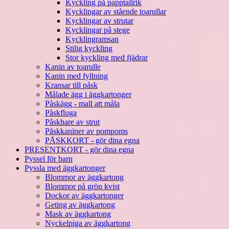
Kyckling på papptallrik
Kycklingar av stående toarullar
Kycklingar av strutar
Kycklingar på stege
Kycklingramsan
Stilig kyckling
Stor kyckling med fjädrar
Kanin av toarulle
Kanin med fyllning
Kransar till påsk
Målade ägg i äggkartonger
Påskägg - mall att måla
Påskfluga
Påskhare av strut
Påskkaniner av pompoms
PÅSKKORT - gör dina egna
PRESENTKORT - gör dina egna
Pyssel för barn
Pyssla med äggkartonger
Blommor av äggkartong
Blommor på grön kvist
Dockor av äggkartonger
Geting av äggkartong
Mask av äggkartong
Nyckelpiga av äggkartong