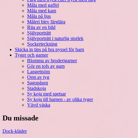
Måla med gaffel
Måla med kam
Måla på ljus
Måleri blev färglära
Rita av en bild
Självporträtt
Självporträtt i naturlig storlek
Sockerteckning
Skicka in tips på bra pyssel för barn
Tyger och garner
Blomma av broderigarner
Gör en tofs av garn
Langettsöm
Orm av tyg
Sagopåsen
Stadskoja
Sy koja med spetsar
Sy koja till barnen - av olika tyger
Vävd väska
Du missade
Dock-kläder