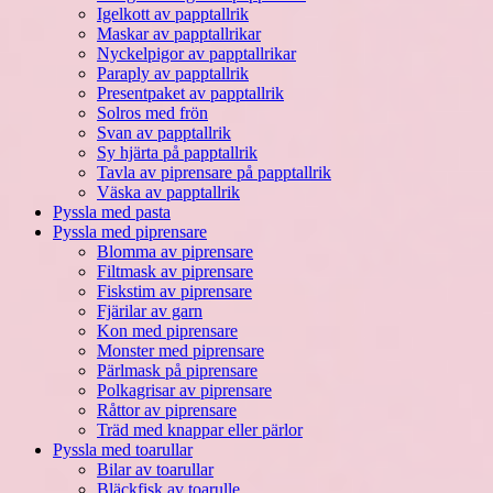
Igelkott av papptallrik
Maskar av papptallrikar
Nyckelpigor av papptallrikar
Paraply av papptallrik
Presentpaket av papptallrik
Solros med frön
Svan av papptallrik
Sy hjärta på papptallrik
Tavla av piprensare på papptallrik
Väska av papptallrik
Pyssla med pasta
Pyssla med piprensare
Blomma av piprensare
Filtmask av piprensare
Fiskstim av piprensare
Fjärilar av garn
Kon med piprensare
Monster med piprensare
Pärlmask på piprensare
Polkagrisar av piprensare
Råttor av piprensare
Träd med knappar eller pärlor
Pyssla med toarullar
Bilar av toarullar
Bläckfisk av toarulle