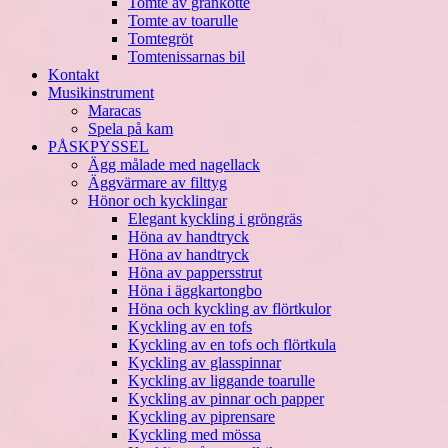
Tomte av grankotte
Tomte av toarulle
Tomtegröt
Tomtenissarnas bil
Kontakt
Musikinstrument
Maracas
Spela på kam
PÅSKPYSSEL
Ägg målade med nagellack
Äggvärmare av filttyg
Hönor och kycklingar
Elegant kyckling i gröngräs
Höna av handtryck
Höna av handtryck
Höna av pappersstrut
Höna i äggkartongbo
Höna och kyckling av flörtkulor
Kyckling av en tofs
Kyckling av en tofs och flörtkula
Kyckling av glasspinnar
Kyckling av liggande toarulle
Kyckling av pinnar och papper
Kyckling av piprensare
Kyckling med mössa