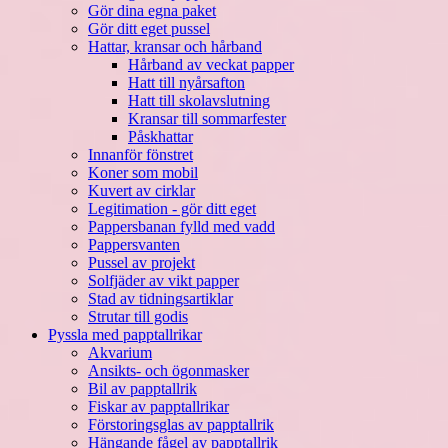
Gör dina egna paket
Gör ditt eget pussel
Hattar, kransar och hårband
Hårband av veckat papper
Hatt till nyårsafton
Hatt till skolavslutning
Kransar till sommarfester
Påskhattar
Innanför fönstret
Koner som mobil
Kuvert av cirklar
Legitimation - gör ditt eget
Pappersbanan fylld med vadd
Pappersvanten
Pussel av projekt
Solfjäder av vikt papper
Stad av tidningsartiklar
Strutar till godis
Pyssla med papptallrikar
Akvarium
Ansikts- och ögonmasker
Bil av papptallrik
Fiskar av papptallrikar
Förstoringsglas av papptallrik
Hängande fågel av papptallrik