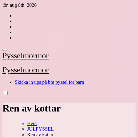
Hoppa
lör. aug 8th, 2026
till
innehåll
Pysselmormor
Pysselmormor
Skicka in tips på bra pyssel för barn
Ren av kottar
Hem
JULPYSSEL
Ren av kottar