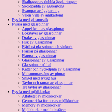
Skalbagge av dubbla äggkartonger
Sköldpadda av äggkartong
Svampar av äggkartong
Valen Ville av äggkartong
Pyssla med glasmosaik
Pyssla med glasspinnar
Äppelskrutt av glasspinnar
Bokstäver av glasspinnar
Drake av glasspinnar
Fisk av glasspinnar
Fjäril på glasspinne och vinkork
Fjärilar på glasspinnar
Flagga av glasspinnar
Glasspinnar av glasspinnar
Glasspinnar på bal
Katter och nyckelpiga av glasspinnar
Midsommarstång av pinnar
Snigel med lyxigt hus
Tavlor och ramar av glasspinnar
Tre tavlor av glasspinnar
Pyssla med mjölkkorkar
Alfabetet av mjölkkorkar
Geometriska former av mjölkkorkar
Memory av mjölkkorkar
Mjölkkorkar med bokstäver