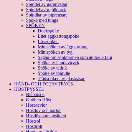
Spindel av garnnystan
Spindel av mjölkkork
Spindlar av piprensare
Spöke med tunga
SPÖKEN
Dockspöke
Litet äggkartongspöke
Lövspöken
Minispöken av äggkartong
Minispöken av tyg
Sagan om spökbarnen som ändrade färg
Spöke av handavtryck
Spöke av tallrik
Spöke av toarulle
Trädspöken av plastpåsar
HAND- OCH FOTAVTRYCK
HÖSTPYSSEL
Blåbärsris
Gubben Höst
Höst-tavlor
Höstlöv och pärlor
Höstlöv som ansikten
Höstsol
Hösttroll
Hund av höstlöv