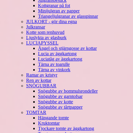
Julgransbestick
Kottgranar på fot
Minijulgran av papper
Triangeljulgranar av glasspinnar
JULKORT - gör dina egna
Julkransar
Kotte som renhuvud
Ljuslykta av glasburk
LUCIAPYSSEL
Ängel och stjärngosse av kottar
Lucia av äggkartong
Luciatåg av äggkartong
Tärna av toarulle
Tärna av vinkork
Ramar av kristyr
Ren av kottar
SNÖGUBBAR
Snögubbe av bommulsrondeller
Snögubbe av garntofsar
Snögubbe av kotte
Snögubbe av tårtpapper
TOMTAR
Hängande tomte
Kruktomtar
Tjockare tomte av äggkartong