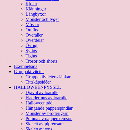
Kjolar
Klänningar
Långbyxor
Mönster och tyger
Mössor
Outfits
Overaller
Överdelar
Övrigt
Sytips
Tights
Trosor och shorts
Exempelsida
Gruppaktiviteter
Gruppaktiviteter - länkar
Tittskåpsidéer
HALLOWEENPYSSEL
Djävul av toarulle
Fladdermus av toarulle
Halloweenträd
Hängande papperspindlar
Monster av broderigarn
Pumpa av pappersremsor
Skelett av piprensare
Skelett av tops