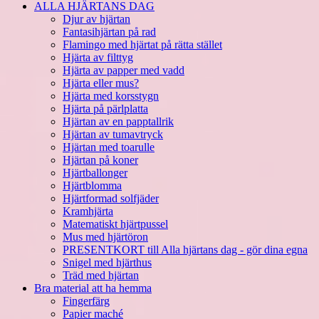
ALLA HJÄRTANS DAG
Djur av hjärtan
Fantasihjärtan på rad
Flamingo med hjärtat på rätta stället
Hjärta av filttyg
Hjärta av papper med vadd
Hjärta eller mus?
Hjärta med korsstygn
Hjärta på pärlplatta
Hjärtan av en papptallrik
Hjärtan av tumavtryck
Hjärtan med toarulle
Hjärtan på koner
Hjärtballonger
Hjärtblomma
Hjärtformad solfjäder
Kramhjärta
Matematiskt hjärtpussel
Mus med hjärtöron
PRESENTKORT till Alla hjärtans dag - gör dina egna
Snigel med hjärthus
Träd med hjärtan
Bra material att ha hemma
Fingerfärg
Papier maché