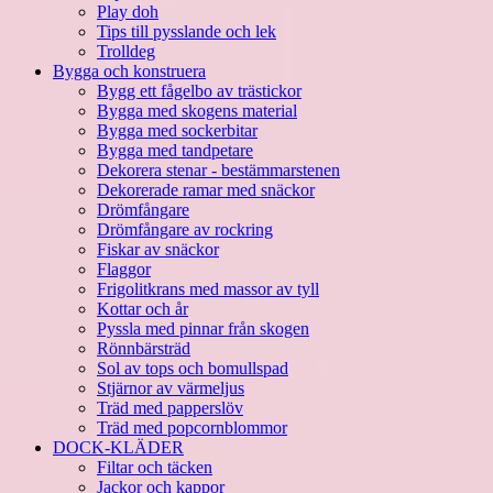
Play doh
Tips till pysslande och lek
Trolldeg
Bygga och konstruera
Bygg ett fågelbo av trästickor
Bygga med skogens material
Bygga med sockerbitar
Bygga med tandpetare
Dekorera stenar - bestämmarstenen
Dekorerade ramar med snäckor
Drömfångare
Drömfångare av rockring
Fiskar av snäckor
Flaggor
Frigolitkrans med massor av tyll
Kottar och år
Pyssla med pinnar från skogen
Rönnbärsträd
Sol av tops och bomullspad
Stjärnor av värmeljus
Träd med papperslöv
Träd med popcornblommor
DOCK-KLÄDER
Filtar och täcken
Jackor och kappor