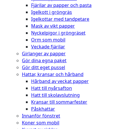
Fjärilar av papper och pasta
Igelkott i gröngräs
Igelkottar med tandpetare
Mask av vikt papper
Nyckelpigor i gröngräset
Orm som mobil
Veckade fjärilar
Girlanger av papper
Gör dina egna paket
Gör ditt eget pussel
Hattar, kransar och hårband
Hårband av veckat papper
Hatt till nyårsafton
Hatt till skolavslutning
Kransar till sommarfester
Påskhattar
Innanför fönstret
Koner som mobil