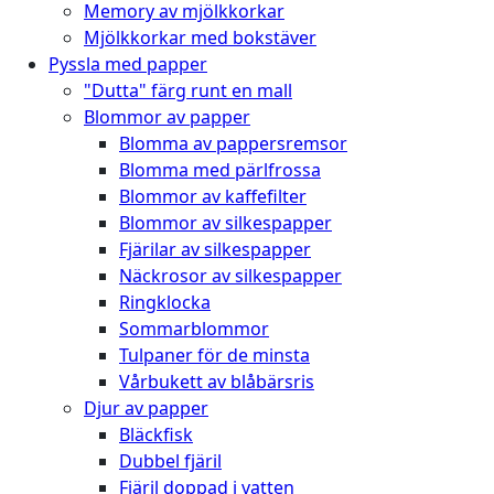
Memory av mjölkkorkar
Mjölkkorkar med bokstäver
Pyssla med papper
"Dutta" färg runt en mall
Blommor av papper
Blomma av pappersremsor
Blomma med pärlfrossa
Blommor av kaffefilter
Blommor av silkespapper
Fjärilar av silkespapper
Näckrosor av silkespapper
Ringklocka
Sommarblommor
Tulpaner för de minsta
Vårbukett av blåbärsris
Djur av papper
Bläckfisk
Dubbel fjäril
Fjäril doppad i vatten