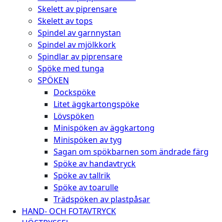
Skelett av piprensare
Skelett av tops
Spindel av garnnystan
Spindel av mjölkkork
Spindlar av piprensare
Spöke med tunga
SPÖKEN
Dockspöke
Litet äggkartongspöke
Lövspöken
Minispöken av äggkartong
Minispöken av tyg
Sagan om spökbarnen som ändrade färg
Spöke av handavtryck
Spöke av tallrik
Spöke av toarulle
Trädspöken av plastpåsar
HAND- OCH FOTAVTRYCK