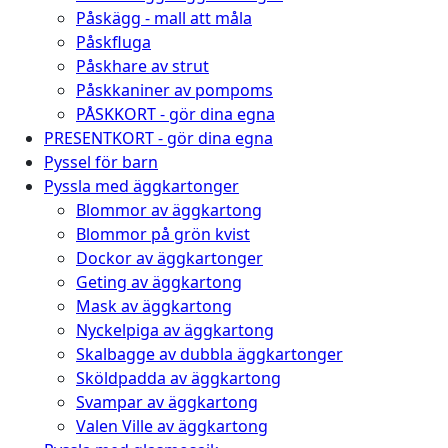
Påskägg - mall att måla
Påskfluga
Påskhare av strut
Påskkaniner av pompoms
PÅSKKORT - gör dina egna
PRESENTKORT - gör dina egna
Pyssel för barn
Pyssla med äggkartonger
Blommor av äggkartong
Blommor på grön kvist
Dockor av äggkartonger
Geting av äggkartong
Mask av äggkartong
Nyckelpiga av äggkartong
Skalbagge av dubbla äggkartonger
Sköldpadda av äggkartong
Svampar av äggkartong
Valen Ville av äggkartong