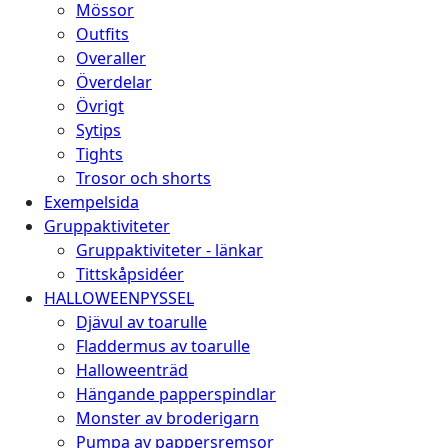
Mössor
Outfits
Overaller
Överdelar
Övrigt
Sytips
Tights
Trosor och shorts
Exempelsida
Gruppaktiviteter
Gruppaktiviteter - länkar
Tittskåpsidéer
HALLOWEENPYSSEL
Djävul av toarulle
Fladdermus av toarulle
Halloweenträd
Hängande papperspindlar
Monster av broderigarn
Pumpa av pappersremsor