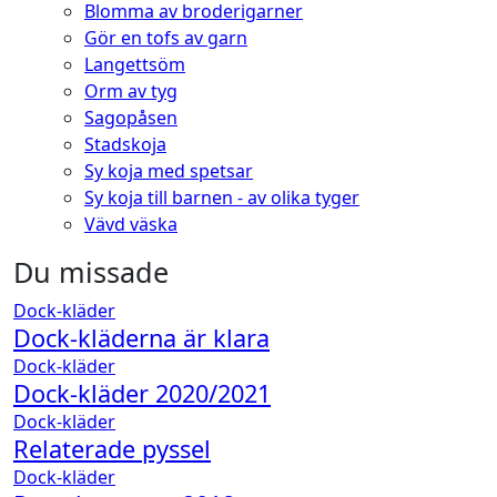
Blomma av broderigarner
Gör en tofs av garn
Langettsöm
Orm av tyg
Sagopåsen
Stadskoja
Sy koja med spetsar
Sy koja till barnen - av olika tyger
Vävd väska
Du missade
Dock-kläder
Dock-kläderna är klara
Dock-kläder
Dock-kläder 2020/2021
Dock-kläder
Relaterade pyssel
Dock-kläder