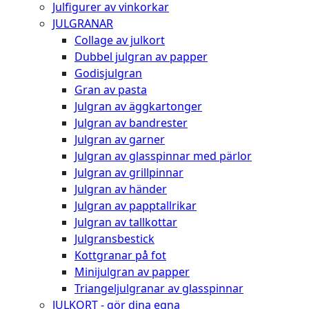
Julfigurer av vinkorkar
JULGRANAR
Collage av julkort
Dubbel julgran av papper
Godisjulgran
Gran av pasta
Julgran av äggkartonger
Julgran av bandrester
Julgran av garner
Julgran av glasspinnar med pärlor
Julgran av grillpinnar
Julgran av händer
Julgran av papptallrikar
Julgran av tallkottar
Julgransbestick
Kottgranar på fot
Minijulgran av papper
Triangeljulgranar av glasspinnar
JULKORT - gör dina egna