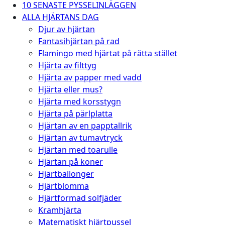
10 SENASTE PYSSELINLÄGGEN
ALLA HJÄRTANS DAG
Djur av hjärtan
Fantasihjärtan på rad
Flamingo med hjärtat på rätta stället
Hjärta av filttyg
Hjärta av papper med vadd
Hjärta eller mus?
Hjärta med korsstygn
Hjärta på pärlplatta
Hjärtan av en papptallrik
Hjärtan av tumavtryck
Hjärtan med toarulle
Hjärtan på koner
Hjärtballonger
Hjärtblomma
Hjärtformad solfjäder
Kramhjärta
Matematiskt hjärtpussel