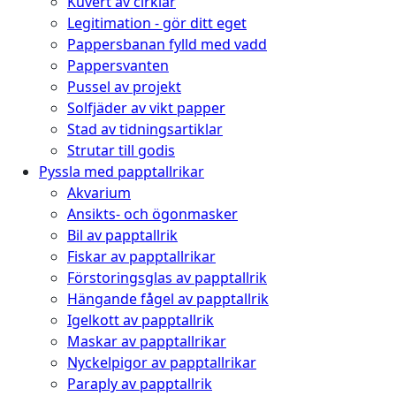
Kuvert av cirklar
Legitimation - gör ditt eget
Pappersbanan fylld med vadd
Pappersvanten
Pussel av projekt
Solfjäder av vikt papper
Stad av tidningsartiklar
Strutar till godis
Pyssla med papptallrikar
Akvarium
Ansikts- och ögonmasker
Bil av papptallrik
Fiskar av papptallrikar
Förstoringsglas av papptallrik
Hängande fågel av papptallrik
Igelkott av papptallrik
Maskar av papptallrikar
Nyckelpigor av papptallrikar
Paraply av papptallrik