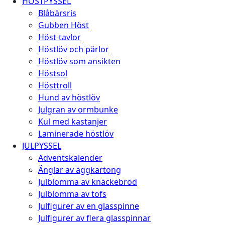
HÖSTPYSSEL
Blåbärsris
Gubben Höst
Höst-tavlor
Höstlöv och pärlor
Höstlöv som ansikten
Höstsol
Hösttroll
Hund av höstlöv
Julgran av ormbunke
Kul med kastanjer
Laminerade höstlöv
JULPYSSEL
Adventskalender
Änglar av äggkartong
Julblomma av knäckebröd
Julblomma av tofs
Julfigurer av en glasspinne
Julfigurer av flera glasspinnar