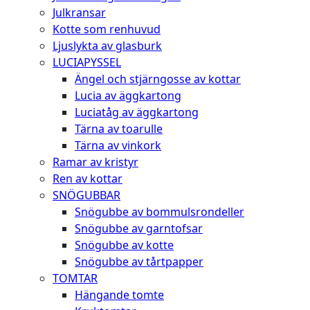
Julkransar
Kotte som renhuvud
Ljuslykta av glasburk
LUCIAPYSSEL
Ängel och stjärngosse av kottar
Lucia av äggkartong
Luciatåg av äggkartong
Tärna av toarulle
Tärna av vinkork
Ramar av kristyr
Ren av kottar
SNÖGUBBAR
Snögubbe av bommulsrondeller
Snögubbe av garntofsar
Snögubbe av kotte
Snögubbe av tårtpapper
TOMTAR
Hängande tomte