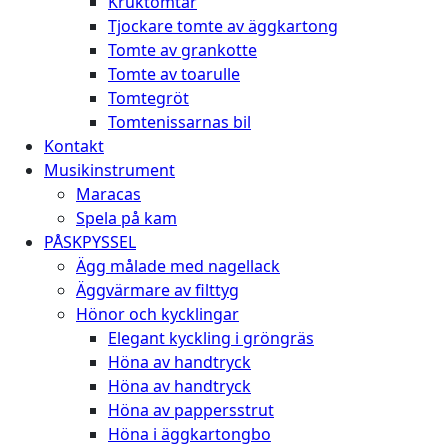
Kruktomtar
Tjockare tomte av äggkartong
Tomte av grankotte
Tomte av toarulle
Tomtegröt
Tomtenissarnas bil
Kontakt
Musikinstrument
Maracas
Spela på kam
PÅSKPYSSEL
Ägg målade med nagellack
Äggvärmare av filttyg
Hönor och kycklingar
Elegant kyckling i gröngräs
Höna av handtryck
Höna av handtryck
Höna av pappersstrut
Höna i äggkartongbo