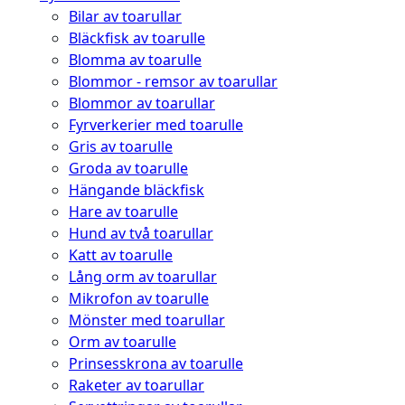
Bilar av toarullar
Bläckfisk av toarulle
Blomma av toarulle
Blommor - remsor av toarullar
Blommor av toarullar
Fyrverkerier med toarulle
Gris av toarulle
Groda av toarulle
Hängande bläckfisk
Hare av toarulle
Hund av två toarullar
Katt av toarulle
Lång orm av toarullar
Mikrofon av toarulle
Mönster med toarullar
Orm av toarulle
Prinsesskrona av toarulle
Raketer av toarullar