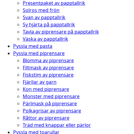
Presentpaket av papptallrik
Solros med frön
Svan av papptallrik
Sy hjärta på papptallrik
Tavla av piprensare på papptallrik
Väska av papptallrik
Pyssla med pasta
Pyssla med piprensare
Blomma av piprensare
Filtmask av piprensare
Fiskstim av piprensare
Fjärilar av garn
Kon med piprensare
Monster med piprensare
Pärlmask på piprensare
Polkagrisar av piprensare
Råttor av piprensare
Träd med knappar eller pärlor
Pyssla med toarullar