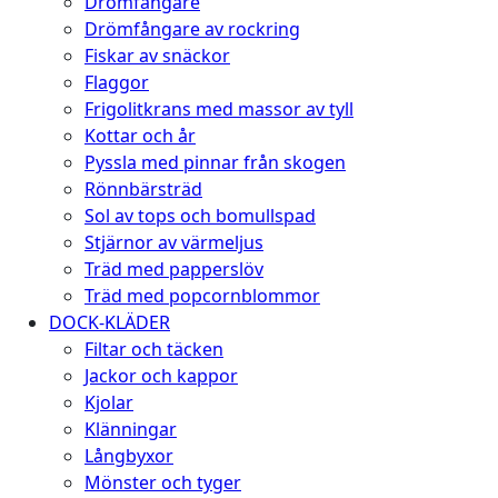
Drömfångare
Drömfångare av rockring
Fiskar av snäckor
Flaggor
Frigolitkrans med massor av tyll
Kottar och år
Pyssla med pinnar från skogen
Rönnbärsträd
Sol av tops och bomullspad
Stjärnor av värmeljus
Träd med papperslöv
Träd med popcornblommor
DOCK-KLÄDER
Filtar och täcken
Jackor och kappor
Kjolar
Klänningar
Långbyxor
Mönster och tyger