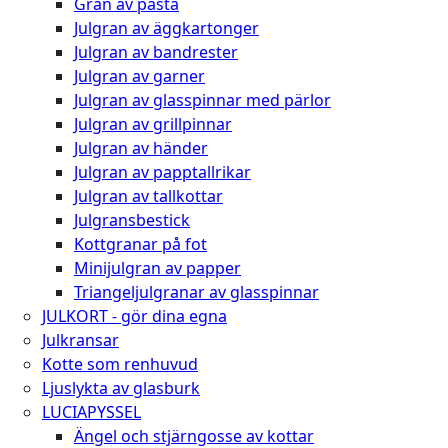
Gran av pasta
Julgran av äggkartonger
Julgran av bandrester
Julgran av garner
Julgran av glasspinnar med pärlor
Julgran av grillpinnar
Julgran av händer
Julgran av papptallrikar
Julgran av tallkottar
Julgransbestick
Kottgranar på fot
Minijulgran av papper
Triangeljulgranar av glasspinnar
JULKORT - gör dina egna
Julkransar
Kotte som renhuvud
Ljuslykta av glasburk
LUCIAPYSSEL
Ängel och stjärngosse av kottar