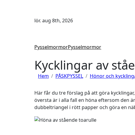
Hoppa
till
innehåll
lör. aug 8th, 2026
Pysselmormor
Pysselmormor
Kycklingar av stå
Hem
PÅSKPYSSEL
Hönor och kyckling
Här får du tre förslag på att göra kycklingar,
översta är i alla fall en höna eftersom den ä
dubbeltriangel i rött papper och göra en nä