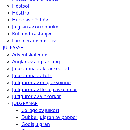
Höstsol
Hösttroll
Hund av höstlöv
Julgran av ormbunke
Kul med kastanjer
Laminerade höstlöv
JULPYSSEL
Adventskalender
Änglar av äggkartong
Julblomma av knäckebröd
Julblomma av tofs
Julfigurer av en glasspinne
Julfigurer av flera glasspinnar
Julfigurer av vinkorkar
JULGRANAR
Collage av julkort
Dubbel julgran av papper
Godisjulgran