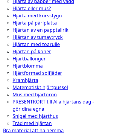
Hjärta av papper med vadd
Hjärta eller mus?
Hjärta med korsstygn
Hjärta på pärlplatta
Hjärtan av en papptallrik
Hjärtan av tumavtryck
Hjärtan med toarulle
Hjärtan på koner
Hjärtballonger
Hjärtblomma
Hjärtformad solfjäder
Kramhjärta
Matematiskt hjärtpussel
Mus med hjärtöron
PRESENTKORT till Alla hjärtans dag -
gör dina egna
Snigel med hjärthus
Träd med hjärtan
Bra material att ha hemma