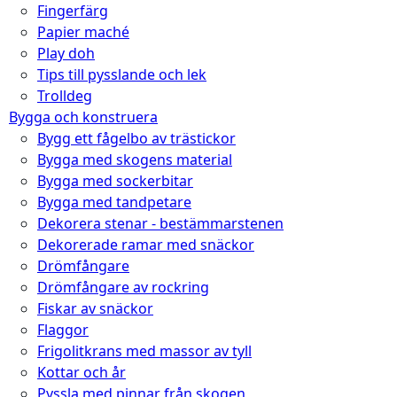
Fingerfärg
Papier maché
Play doh
Tips till pysslande och lek
Trolldeg
Bygga och konstruera
Bygg ett fågelbo av trästickor
Bygga med skogens material
Bygga med sockerbitar
Bygga med tandpetare
Dekorera stenar - bestämmarstenen
Dekorerade ramar med snäckor
Drömfångare
Drömfångare av rockring
Fiskar av snäckor
Flaggor
Frigolitkrans med massor av tyll
Kottar och år
Pyssla med pinnar från skogen