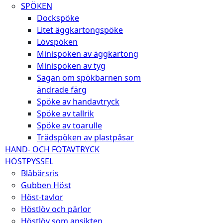
SPÖKEN
Dockspöke
Litet äggkartongspöke
Lövspöken
Minispöken av äggkartong
Minispöken av tyg
Sagan om spökbarnen som
ändrade färg
Spöke av handavtryck
Spöke av tallrik
Spöke av toarulle
Trädspöken av plastpåsar
HAND- OCH FOTAVTRYCK
HÖSTPYSSEL
Blåbärsris
Gubben Höst
Höst-tavlor
Höstlöv och pärlor
Höstlöv som ansikten