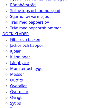
Rönnbärsträd
Sol av tops och bomullspad
Stjärnor av värmeljus
Träd med papperslöv
Träd med popcornblommor
DOCK-KLÄDER
Filtar och täcken
Jackor och kappor
Kjolar
Klänningar
Långbyxor
Mönster och tyger
Mössor
Outfits
Overaller
Överdelar
Övrigt
Sytips