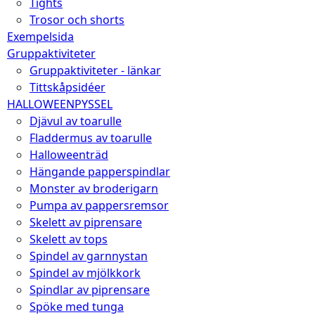
Tights
Trosor och shorts
Exempelsida
Gruppaktiviteter
Gruppaktiviteter - länkar
Tittskåpsidéer
HALLOWEENPYSSEL
Djävul av toarulle
Fladdermus av toarulle
Halloweenträd
Hängande papperspindlar
Monster av broderigarn
Pumpa av pappersremsor
Skelett av piprensare
Skelett av tops
Spindel av garnnystan
Spindel av mjölkkork
Spindlar av piprensare
Spöke med tunga