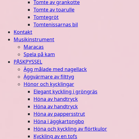
Tomte av grankotte
Tomte av toarulle
Tomtegröt
Tomtenissarnas bil
Kontakt
Musikinstrument
Maracas
Spela på kam
PÅSKPYSSEL
Ägg målade med nagellack
Äggvärmare av filttyg
Hönor och kycklingar
Elegant kyckling i gröngräs
Höna av handtryck
Höna av handtryck
Höna av pappersstrut
Höna i äggkartongbo
Höna och kyckling av flörtkulor
Kyckling av en tofs