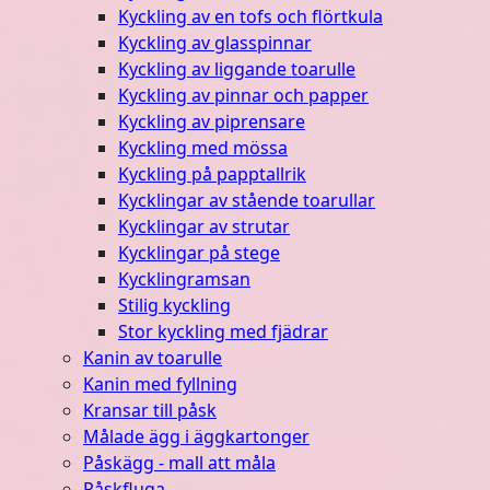
Kyckling av en tofs och flörtkula
Kyckling av glasspinnar
Kyckling av liggande toarulle
Kyckling av pinnar och papper
Kyckling av piprensare
Kyckling med mössa
Kyckling på papptallrik
Kycklingar av stående toarullar
Kycklingar av strutar
Kycklingar på stege
Kycklingramsan
Stilig kyckling
Stor kyckling med fjädrar
Kanin av toarulle
Kanin med fyllning
Kransar till påsk
Målade ägg i äggkartonger
Påskägg - mall att måla
Påskfluga