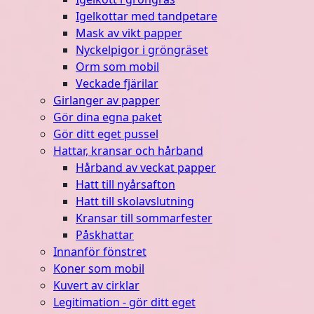
Igelkottar med tandpetare
Mask av vikt papper
Nyckelpigor i gröngräset
Orm som mobil
Veckade fjärilar
Girlanger av papper
Gör dina egna paket
Gör ditt eget pussel
Hattar, kransar och hårband
Hårband av veckat papper
Hatt till nyårsafton
Hatt till skolavslutning
Kransar till sommarfester
Påskhattar
Innanför fönstret
Koner som mobil
Kuvert av cirklar
Legitimation - gör ditt eget