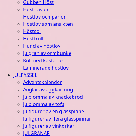
Gubben Höst
Höst-tavlor
Höstlöv och pärlor
Höstlöv som ansikten
Höstsol
Hösttroll
Hund av höstlöv
Julgran av ormbunke
Kul med kastanjer
Laminerade höstlöv
JULPYSSEL
Adventskalender
Änglar av äggkartong
Julblomma av knäckebröd
Julblomma av tofs
Julfigurer av en glasspinne
Julfigurer av flera glasspinnar
Julfigurer av vinkorkar
JULGRANAR