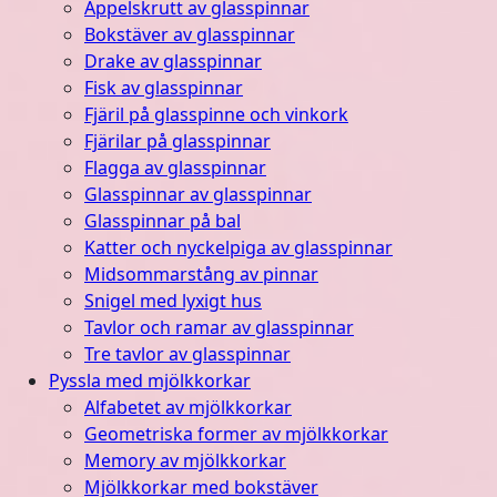
Äppelskrutt av glasspinnar
Bokstäver av glasspinnar
Drake av glasspinnar
Fisk av glasspinnar
Fjäril på glasspinne och vinkork
Fjärilar på glasspinnar
Flagga av glasspinnar
Glasspinnar av glasspinnar
Glasspinnar på bal
Katter och nyckelpiga av glasspinnar
Midsommarstång av pinnar
Snigel med lyxigt hus
Tavlor och ramar av glasspinnar
Tre tavlor av glasspinnar
Pyssla med mjölkkorkar
Alfabetet av mjölkkorkar
Geometriska former av mjölkkorkar
Memory av mjölkkorkar
Mjölkkorkar med bokstäver