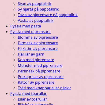
Svan av papptallrik
Sy hjärta på papptallrik
Tavla av piprensare på papptallrik
Väska av papptallrik
Pyssla med pasta
Pyssla med piprensare
Blomma av piprensare
Filtmask av piprensare
Fiskstim av piprensare
Fjärilar av garn
Kon med piprensare
Monster med piprensare
Pärlmask på piprensare
Polkagrisar av piprensare
Råttor av piprensare
Träd med knappar eller pärlor
Pyssla med toarullar
Bilar av toarullar
Bläckfisk av toarulle