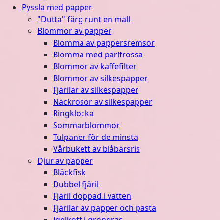
Pyssla med papper
"Dutta" färg runt en mall
Blommor av papper
Blomma av pappersremsor
Blomma med pärlfrossa
Blommor av kaffefilter
Blommor av silkespapper
Fjärilar av silkespapper
Näckrosor av silkespapper
Ringklocka
Sommarblommor
Tulpaner för de minsta
Vårbukett av blåbärsris
Djur av papper
Bläckfisk
Dubbel fjäril
Fjäril doppad i vatten
Fjärilar av papper och pasta
Igelkott i gröngräs