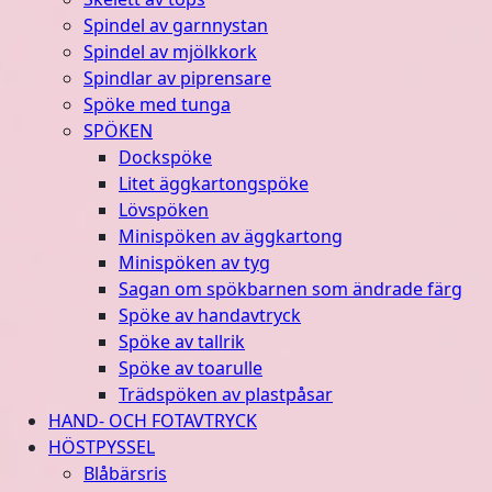
Spindel av garnnystan
Spindel av mjölkkork
Spindlar av piprensare
Spöke med tunga
SPÖKEN
Dockspöke
Litet äggkartongspöke
Lövspöken
Minispöken av äggkartong
Minispöken av tyg
Sagan om spökbarnen som ändrade färg
Spöke av handavtryck
Spöke av tallrik
Spöke av toarulle
Trädspöken av plastpåsar
HAND- OCH FOTAVTRYCK
HÖSTPYSSEL
Blåbärsris