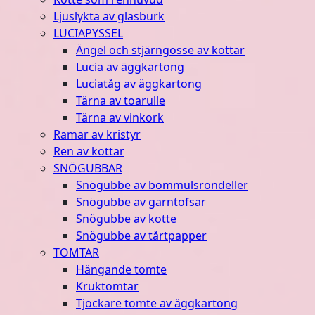
Ljuslykta av glasburk
LUCIAPYSSEL
Ängel och stjärngosse av kottar
Lucia av äggkartong
Luciatåg av äggkartong
Tärna av toarulle
Tärna av vinkork
Ramar av kristyr
Ren av kottar
SNÖGUBBAR
Snögubbe av bommulsrondeller
Snögubbe av garntofsar
Snögubbe av kotte
Snögubbe av tårtpapper
TOMTAR
Hängande tomte
Kruktomtar
Tjockare tomte av äggkartong