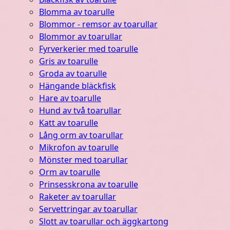
Blomma av toarulle
Blommor - remsor av toarullar
Blommor av toarullar
Fyrverkerier med toarulle
Gris av toarulle
Groda av toarulle
Hängande bläckfisk
Hare av toarulle
Hund av två toarullar
Katt av toarulle
Lång orm av toarullar
Mikrofon av toarulle
Mönster med toarullar
Orm av toarulle
Prinsesskrona av toarulle
Raketer av toarullar
Servettringar av toarullar
Slott av toarullar och äggkartong