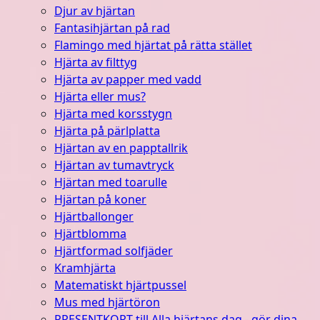
Djur av hjärtan
Fantasihjärtan på rad
Flamingo med hjärtat på rätta stället
Hjärta av filttyg
Hjärta av papper med vadd
Hjärta eller mus?
Hjärta med korsstygn
Hjärta på pärlplatta
Hjärtan av en papptallrik
Hjärtan av tumavtryck
Hjärtan med toarulle
Hjärtan på koner
Hjärtballonger
Hjärtblomma
Hjärtformad solfjäder
Kramhjärta
Matematiskt hjärtpussel
Mus med hjärtöron
PRESENTKORT till Alla hjärtans dag - gör dina