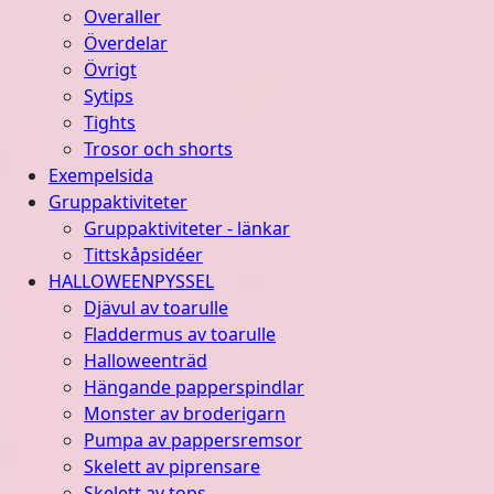
Overaller
Överdelar
Övrigt
Sytips
Tights
Trosor och shorts
Exempelsida
Gruppaktiviteter
Gruppaktiviteter - länkar
Tittskåpsidéer
HALLOWEENPYSSEL
Djävul av toarulle
Fladdermus av toarulle
Halloweenträd
Hängande papperspindlar
Monster av broderigarn
Pumpa av pappersremsor
Skelett av piprensare
Skelett av tops