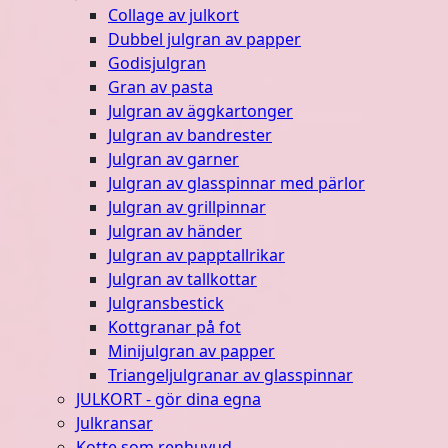
Collage av julkort
Dubbel julgran av papper
Godisjulgran
Gran av pasta
Julgran av äggkartonger
Julgran av bandrester
Julgran av garner
Julgran av glasspinnar med pärlor
Julgran av grillpinnar
Julgran av händer
Julgran av papptallrikar
Julgran av tallkottar
Julgransbestick
Kottgranar på fot
Minijulgran av papper
Triangeljulgranar av glasspinnar
JULKORT - gör dina egna
Julkransar
Kotte som renhuvud