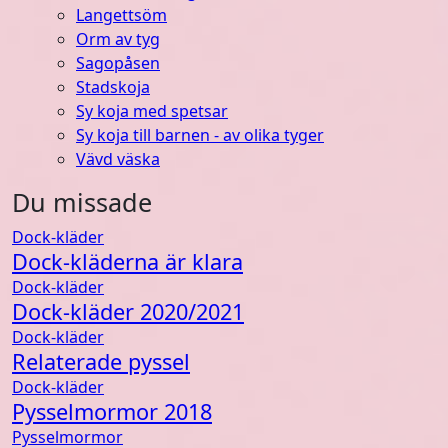
Langettsöm
Orm av tyg
Sagopåsen
Stadskoja
Sy koja med spetsar
Sy koja till barnen - av olika tyger
Vävd väska
Du missade
Dock-kläder
Dock-kläderna är klara
Dock-kläder
Dock-kläder 2020/2021
Dock-kläder
Relaterade pyssel
Dock-kläder
Pysselmormor 2018
Pysselmormor