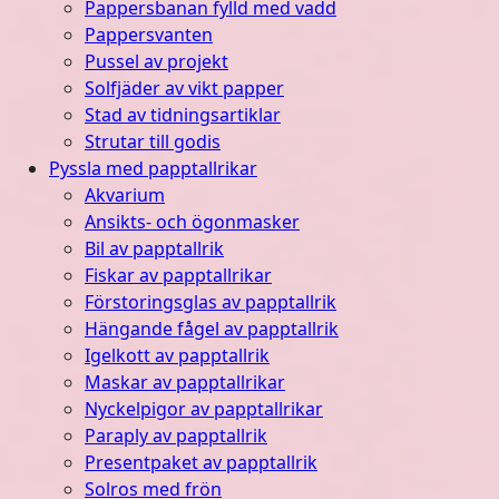
Pappersbanan fylld med vadd
Pappersvanten
Pussel av projekt
Solfjäder av vikt papper
Stad av tidningsartiklar
Strutar till godis
Pyssla med papptallrikar
Akvarium
Ansikts- och ögonmasker
Bil av papptallrik
Fiskar av papptallrikar
Förstoringsglas av papptallrik
Hängande fågel av papptallrik
Igelkott av papptallrik
Maskar av papptallrikar
Nyckelpigor av papptallrikar
Paraply av papptallrik
Presentpaket av papptallrik
Solros med frön