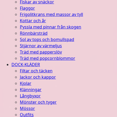
Fiskar av snäckor
Flaggor
Frigolitkrans med massor av tyll
Kottar och år
Pyssla med pinnar från skogen
Rönnbärsträd
Sol av tops och bomullspad
Stjärnor av värmeljus
Träd med papperslöv
Träd med popcornblommor
DOCK-KLÄDER
Filtar och täcken
Jackor och kappor
Kjolar
Klänningar
Långbyxor
Mönster och tyger
Mössor
Outfits