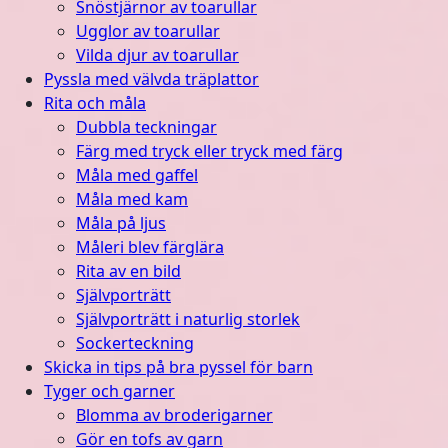
Snöstjärnor av toarullar
Ugglor av toarullar
Vilda djur av toarullar
Pyssla med välvda träplattor
Rita och måla
Dubbla teckningar
Färg med tryck eller tryck med färg
Måla med gaffel
Måla med kam
Måla på ljus
Måleri blev färglära
Rita av en bild
Självporträtt
Självporträtt i naturlig storlek
Sockerteckning
Skicka in tips på bra pyssel för barn
Tyger och garner
Blomma av broderigarner
Gör en tofs av garn