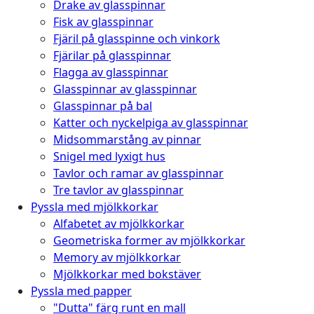
Drake av glasspinnar
Fisk av glasspinnar
Fjäril på glasspinne och vinkork
Fjärilar på glasspinnar
Flagga av glasspinnar
Glasspinnar av glasspinnar
Glasspinnar på bal
Katter och nyckelpiga av glasspinnar
Midsommarstång av pinnar
Snigel med lyxigt hus
Tavlor och ramar av glasspinnar
Tre tavlor av glasspinnar
Pyssla med mjölkkorkar
Alfabetet av mjölkkorkar
Geometriska former av mjölkkorkar
Memory av mjölkkorkar
Mjölkkorkar med bokstäver
Pyssla med papper
"Dutta" färg runt en mall