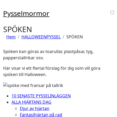
Hoppa
till
Pysselmormor
innehåll
SPÖKEN
Hem
HALLOWEENPYSSEL
SPÖKEN
Spöken kan göras av toarullar, plastpåsar, tyg,
papperstallrikar osv.
Här visar vi ett flertal förslag för dig som vill göra
spöken till Halloween.
10 SENASTE PYSSELINLÄGGEN
ALLA HJÄRTANS DAG
Djur av hjärtan
Fantasihjärtan på rad