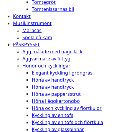
Tomtegröt
Tomtenissarnas bil
Kontakt
Musikinstrument
Maracas
Spela på kam
PÅSKPYSSEL
Ägg målade med nagellack
Äggvärmare av filttyg
Hönor och kycklingar
Elegant kyckling i gröngräs
Höna av handtryck
Höna av handtryck
Höna av pappersstrut
Höna i äggkartongbo
Höna och kyckling av flörtkulor
Kyckling av en tofs
Kyckling av en tofs och flörtkula
Kyckling av glasspinnar