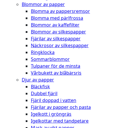
Blommor av papper
Blomma av pappersremsor
Blomma med pärlfrossa
Blommor av kaffefilter
Blommor av silkespapper
Fjärilar av silkespapper
Näckrosor av silkespapper
Ringklocka
Sommarblommor
Tulpaner för de minsta
Vårbukett av blåbärsris
Djur av papper
Bläckfisk
Dubbel fjäril
Fjäril doppad i vatten
Fjärilar av papper och pasta
Igelkott i gröngräs
Igelkottar med tandpetare
Mask av vikt papper