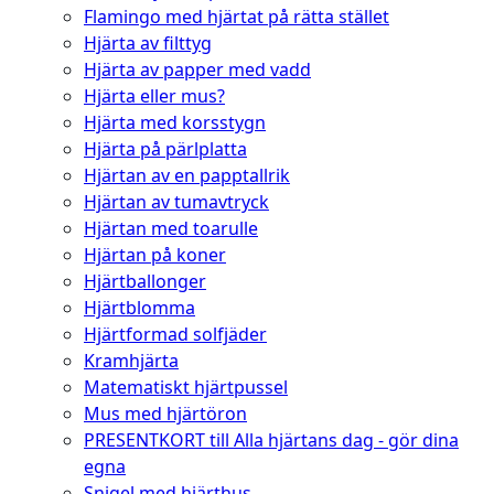
Flamingo med hjärtat på rätta stället
Hjärta av filttyg
Hjärta av papper med vadd
Hjärta eller mus?
Hjärta med korsstygn
Hjärta på pärlplatta
Hjärtan av en papptallrik
Hjärtan av tumavtryck
Hjärtan med toarulle
Hjärtan på koner
Hjärtballonger
Hjärtblomma
Hjärtformad solfjäder
Kramhjärta
Matematiskt hjärtpussel
Mus med hjärtöron
PRESENTKORT till Alla hjärtans dag - gör dina
egna
Snigel med hjärthus