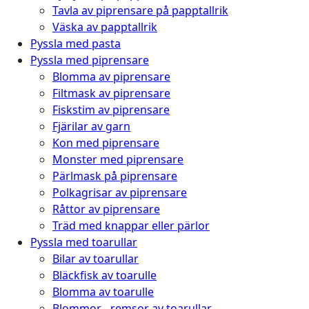
Tavla av piprensare på papptallrik
Väska av papptallrik
Pyssla med pasta
Pyssla med piprensare
Blomma av piprensare
Filtmask av piprensare
Fiskstim av piprensare
Fjärilar av garn
Kon med piprensare
Monster med piprensare
Pärlmask på piprensare
Polkagrisar av piprensare
Råttor av piprensare
Träd med knappar eller pärlor
Pyssla med toarullar
Bilar av toarullar
Bläckfisk av toarulle
Blomma av toarulle
Blommor - remsor av toarullar