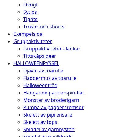
Övrigt
Sytips
Tights
Trosor och shorts
Exempelsida
Gruppaktiviteter
Gruppaktiviteter - länkar
Tittskåpsidéer
HALLOWEENPYSSEL
Djävul av toarulle
Fladdermus av toarulle
Halloweenträd
Hängande papperspindlar
Monster av broderigarn
Pumpa av pappersremsor
Skelett av piprensare
Skelett av tops
Spindel av garnnystan
Spindel av mjölkkork