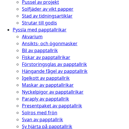
Pussel av projekt
Solfjäder av vikt papper
Stad av tidningsartiklar
Strutar till godis
Pyssla med papptallrikar
Akvarium
Ansikts- och ögonmasker
Bil av papptallrik
Fiskar av papptallrikar
Förstoringsglas av papptallrik
Hängande fågel av papptallrik
Igelkott av papptallrik
Maskar av papptallrikar
Nyckelpigor av papptallrikar
Paraply av papptallrik
Presentpaket av papptallrik
Solros med frön
Svan av papptallrik
Sy hjärta på papptallrik