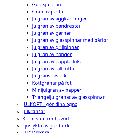
Godisjulgran
Gran av pasta
Julgran av äggkartonger
Julgran av bandrester
Julgran av garner
Julgran av glasspinnar med pärlor
Julgran av grillpinnar
Julgran av händer
Julgran av papptallrikar
Julgran av tallkottar
Julgransbestick
Kottgranar på fot
Minijulgran av papper
Triangeljulgranar av glasspinnar
JULKORT - gör dina egna
Julkransar
Kotte som renhuvud
Ljuslykta av glasburk
LUCIAPYSSEL