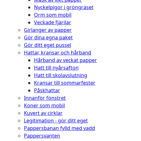
Nyckelpigor i gröngräset
Orm som mobil
Veckade fjärilar
Girlanger av papper
Gör dina egna paket
Gör ditt eget pussel
Hattar, kransar och hårband
Hårband av veckat papper
Hatt till nyårsafton
Hatt till skolavslutning
Kransar till sommarfester
Påskhattar
Innanför fönstret
Koner som mobil
Kuvert av cirklar
Legitimation - gör ditt eget
Pappersbanan fylld med vadd
Pappersvanten