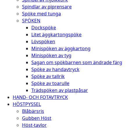
Spindlar av piprensare
Spöke med tunga
SPÖKEN
Dockspöke
Litet äggkartongspöke
Lövspöken
Minispöken av äggkartong
Minispöken av tyg
Sagan om spökbarnen som ändrade färg
Spöke av handavtryck
Spöke av tallrik
Spöke av toarulle
Trädspöken av plastpåsar
HAND- OCH FOTAVTRYCK
HÖSTPYSSEL
Blåbärsris
Gubben Höst
Höst-tavlor