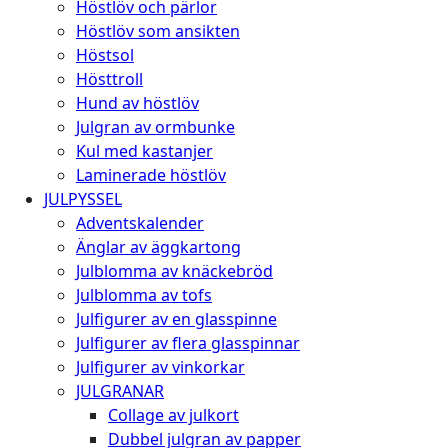
Höstlöv och pärlor
Höstlöv som ansikten
Höstsol
Hösttroll
Hund av höstlöv
Julgran av ormbunke
Kul med kastanjer
Laminerade höstlöv
JULPYSSEL
Adventskalender
Änglar av äggkartong
Julblomma av knäckebröd
Julblomma av tofs
Julfigurer av en glasspinne
Julfigurer av flera glasspinnar
Julfigurer av vinkorkar
JULGRANAR
Collage av julkort
Dubbel julgran av papper