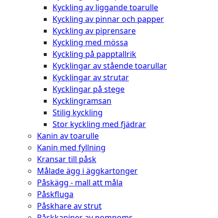
Kyckling av liggande toarulle
Kyckling av pinnar och papper
Kyckling av piprensare
Kyckling med mössa
Kyckling på papptallrik
Kycklingar av stående toarullar
Kycklingar av strutar
Kycklingar på stege
Kycklingramsan
Stilig kyckling
Stor kyckling med fjädrar
Kanin av toarulle
Kanin med fyllning
Kransar till påsk
Målade ägg i äggkartonger
Påskägg - mall att måla
Påskfluga
Påskhare av strut
Påskkaniner av pompoms