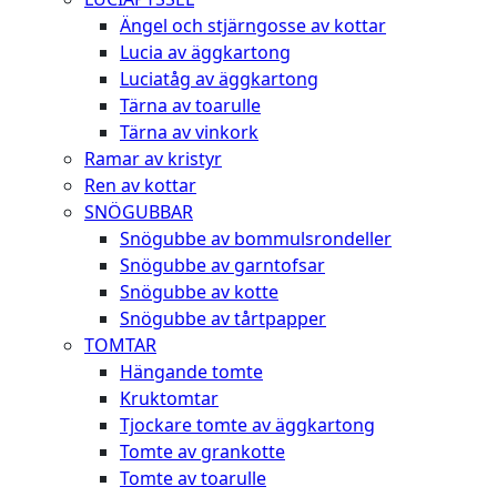
Ängel och stjärngosse av kottar
Lucia av äggkartong
Luciatåg av äggkartong
Tärna av toarulle
Tärna av vinkork
Ramar av kristyr
Ren av kottar
SNÖGUBBAR
Snögubbe av bommulsrondeller
Snögubbe av garntofsar
Snögubbe av kotte
Snögubbe av tårtpapper
TOMTAR
Hängande tomte
Kruktomtar
Tjockare tomte av äggkartong
Tomte av grankotte
Tomte av toarulle