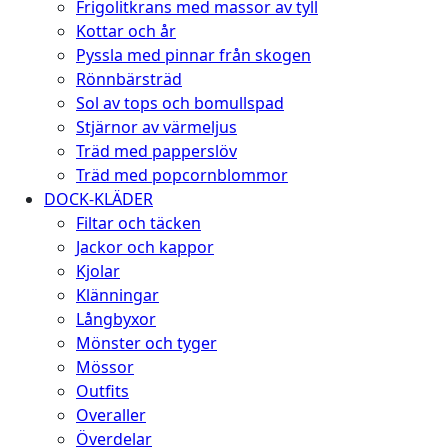
Frigolitkrans med massor av tyll
Kottar och år
Pyssla med pinnar från skogen
Rönnbärsträd
Sol av tops och bomullspad
Stjärnor av värmeljus
Träd med papperslöv
Träd med popcornblommor
DOCK-KLÄDER
Filtar och täcken
Jackor och kappor
Kjolar
Klänningar
Långbyxor
Mönster och tyger
Mössor
Outfits
Overaller
Överdelar