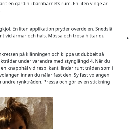
rit en gardin i barnbarnets rum. En liten vinge är
.
gkjol. En liten applikation pryder överdelen. Snedslå
t vid ärmar och hals. Mössa och trosa hittar du
kretsen på klänningen och klippa ut dubbelt så
ynktrådar under varandra med stynglängd 4. När du
u en knapphål vid resp. kant, lindar runt tråden som i
volangen innan du nålar fast den. Sy fast volangen
 undre rynktråden. Pressa och gör ev en stickning