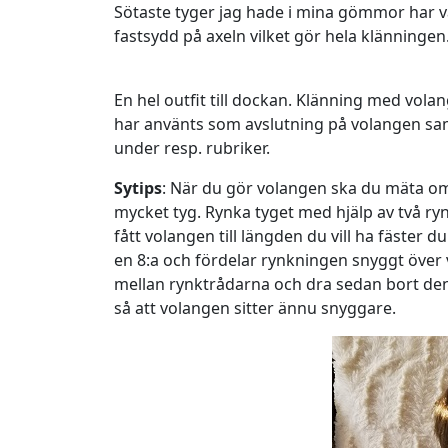
Sötaste tyger jag hade i mina gömmor har va
fastsydd på axeln vilket gör hela klänningen
En hel outfit till dockan. Klänning med volan
har använts som avslutning på volangen sam
under resp. rubriker.
Sytips
: När du gör volangen ska du mäta om
mycket tyg. Rynka tyget med hjälp av två r
fått volangen till längden du vill ha fäster d
en 8:a och fördelar rynkningen snyggt över 
mellan rynktrådarna och dra sedan bort den
så att volangen sitter ännu snyggare.