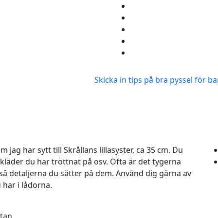
Skicka in tips på bra pyssel för b
jag har sytt till Skrållans lillasyster, ca 35 cm. Du
 kläder du har tröttnat på osv. Ofta är det tygerna
kså detaljerna du sätter på dem. Använd dig gärna av
 har i lådorna.
tan