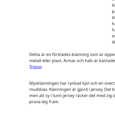
b
p
k
h
h
i
li
Detta är en förklädes-klänning som är öpp
metall eller plast. Ärmar och hals är kantad
Trosor
.
Mysklänningen har rynkad kjol och en överde
muddväv. Klänningen är gjord i jersey. Det 
men att sy i tunn jersey räcker det med zig
prova dig fram.