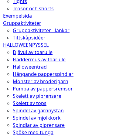
Tights
Trosor och shorts
Exempelsida
Gruppaktiviteter
Gruppaktiviteter - länkar
Tittskåpsidéer
HALLOWEENPYSSEL
Djävul av toarulle
Fladdermus av toarulle
Halloweenträd
Hängande papperspindlar
Monster av broderigarn
Pumpa av pappersremsor
Skelett av piprensare
Skelett av tops
Spindel av garnnystan
Spindel av mjölkkork
Spindlar av piprensare
Spöke med tunga