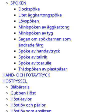
SPÖKEN
Dockspöke
Litet äggkartongspöke
Lövspöken
Minispöken av äggkartong
Minispöken av tyg
Sagan om spökbarnen som
ändrade färg
Spöke av handavtryck
Spöke av tallrik
Spöke av toarulle
Trädspöken av plastpåsar
HAND- OCH FOTAVTRYCK
HÖSTPYSSEL
Blåbärsris
Gubben Höst
Höst-tavlor
Höstlöv och pärlor
Höstlöv som ansikten