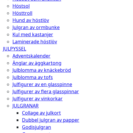
Höstsol
Hösttroll
Hund av höstlöv
Julgran av ormbunke
Kul med kastanjer
Laminerade höstlöv
JULPYSSEL
Adventskalender
Änglar av äggkartong
Julblomma av knäckebröd
Julblomma av tofs
Julfigurer av en glasspinne
Julfigurer av flera glasspinnar
Julfigurer av vinkorkar
JULGRANAR
Collage av julkort
Dubbel julgran av papper
Godisjulgran