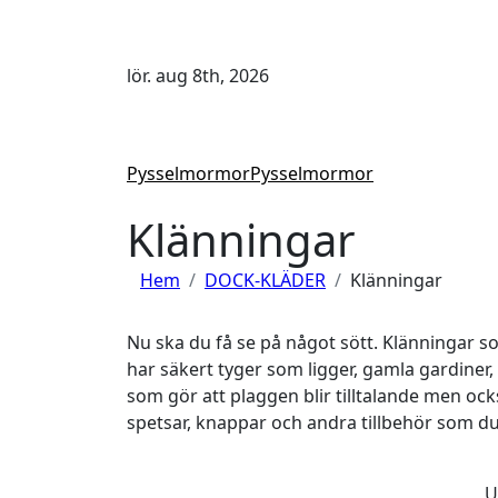
Hoppa
till
innehåll
lör. aug 8th, 2026
Pysselmormor
Pysselmormor
Klänningar
Hem
DOCK-KLÄDER
Klänningar
Nu ska du få se på något sött. Klänningar som 
har säkert tyger som ligger, gamla gardiner,
som gör att plaggen blir tilltalande men oc
spetsar, knappar och andra tillbehör som du
U