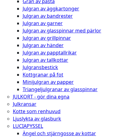
Gran av pasta
Julgran av äggkartonger
Julgran av bandrester
Julgran av garner
Julgran av glasspinnar med pärlor
Julgran av grillpinnar
Julgran av händer
Julgran av papptallrikar
Julgran av tallkottar
Julgransbestick
Kottgranar på fot
Minijulgran av papper
Triangeljulgranar av glasspinnar
JULKORT - gör dina egna
Julkransar
Kotte som renhuvud
Ljuslykta av glasburk
LUCIAPYSSEL
Ängel och stjärngosse av kottar