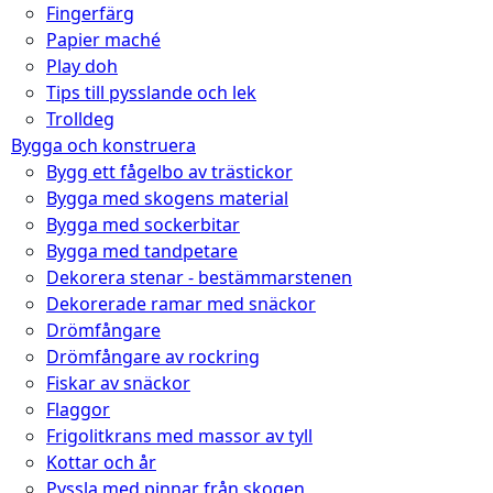
Fingerfärg
Papier maché
Play doh
Tips till pysslande och lek
Trolldeg
Bygga och konstruera
Bygg ett fågelbo av trästickor
Bygga med skogens material
Bygga med sockerbitar
Bygga med tandpetare
Dekorera stenar - bestämmarstenen
Dekorerade ramar med snäckor
Drömfångare
Drömfångare av rockring
Fiskar av snäckor
Flaggor
Frigolitkrans med massor av tyll
Kottar och år
Pyssla med pinnar från skogen