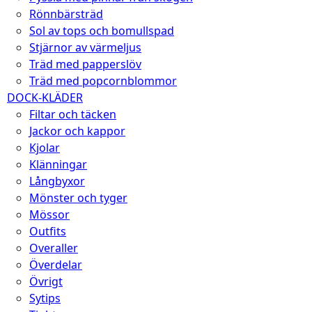
Rönnbärsträd
Sol av tops och bomullspad
Stjärnor av värmeljus
Träd med papperslöv
Träd med popcornblommor
DOCK-KLÄDER
Filtar och täcken
Jackor och kappor
Kjolar
Klänningar
Långbyxor
Mönster och tyger
Mössor
Outfits
Overaller
Överdelar
Övrigt
Sytips