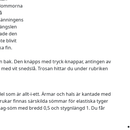
lommorna
å
länningens
ängslen
ade den
nte blivit
ka fin.
en bak. Den knäpps med tryck-knappar, antingen av
e med vit snedslå. Trosan hittar du under rubriken
l som är allt-i-ett. Ärmar och hals är kantade med
brukar finnas särskilda sömmar för elastiska tyger
-zag-söm med bredd 0,5 och stygnlängd 1. Du får