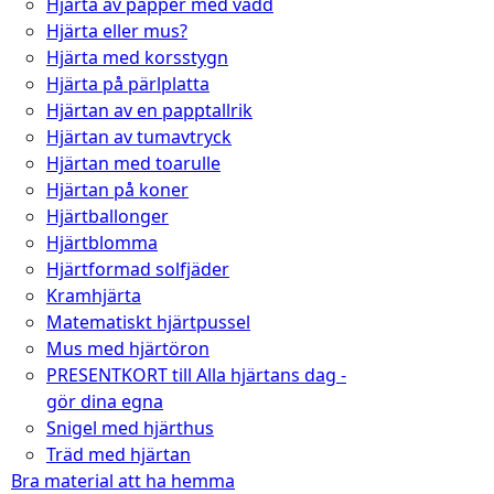
Hjärta av papper med vadd
Hjärta eller mus?
Hjärta med korsstygn
Hjärta på pärlplatta
Hjärtan av en papptallrik
Hjärtan av tumavtryck
Hjärtan med toarulle
Hjärtan på koner
Hjärtballonger
Hjärtblomma
Hjärtformad solfjäder
Kramhjärta
Matematiskt hjärtpussel
Mus med hjärtöron
PRESENTKORT till Alla hjärtans dag -
gör dina egna
Snigel med hjärthus
Träd med hjärtan
Bra material att ha hemma