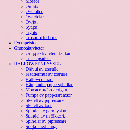
Mössor
Outfits
Overaller
Överdelar
Övrigt
Sytips
Tights
Trosor och shorts
Exempelsida
Gruppaktiviteter
Gruppaktiviteter - länkar
Tittskåpsidéer
HALLOWEENPYSSEL
Djävul av toarulle
Fladdermus av toarulle
Halloweenträd
Hängande papperspindlar
Monster av broderigarn
Pumpa av pappersremsor
Skelett av piprensare
Skelett av tops
Spindel av garnnystan
Spindel av mjölkkork
Spindlar av piprensare
Spöke med tunga