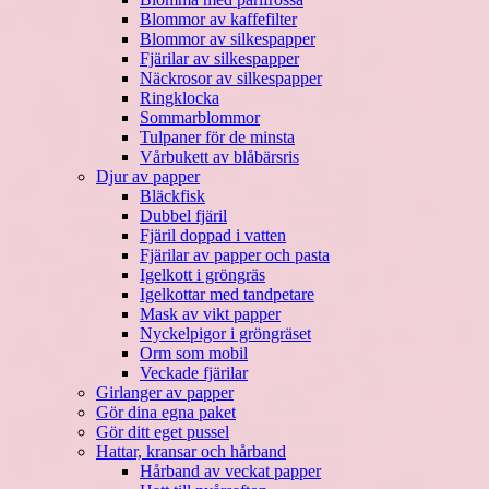
Blommor av kaffefilter
Blommor av silkespapper
Fjärilar av silkespapper
Näckrosor av silkespapper
Ringklocka
Sommarblommor
Tulpaner för de minsta
Vårbukett av blåbärsris
Djur av papper
Bläckfisk
Dubbel fjäril
Fjäril doppad i vatten
Fjärilar av papper och pasta
Igelkott i gröngräs
Igelkottar med tandpetare
Mask av vikt papper
Nyckelpigor i gröngräset
Orm som mobil
Veckade fjärilar
Girlanger av papper
Gör dina egna paket
Gör ditt eget pussel
Hattar, kransar och hårband
Hårband av veckat papper