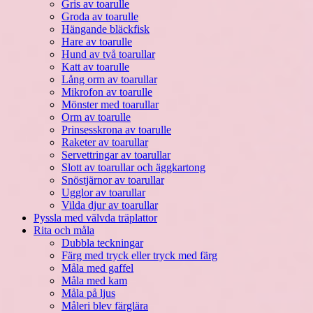
Gris av toarulle
Groda av toarulle
Hängande bläckfisk
Hare av toarulle
Hund av två toarullar
Katt av toarulle
Lång orm av toarullar
Mikrofon av toarulle
Mönster med toarullar
Orm av toarulle
Prinsesskrona av toarulle
Raketer av toarullar
Servettringar av toarullar
Slott av toarullar och äggkartong
Snöstjärnor av toarullar
Ugglor av toarullar
Vilda djur av toarullar
Pyssla med välvda träplattor
Rita och måla
Dubbla teckningar
Färg med tryck eller tryck med färg
Måla med gaffel
Måla med kam
Måla på ljus
Måleri blev färglära