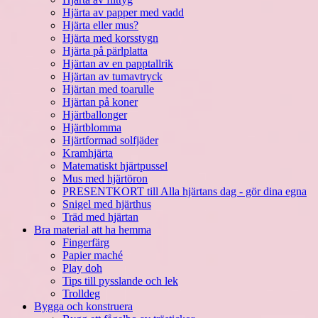
Hjärta av papper med vadd
Hjärta eller mus?
Hjärta med korsstygn
Hjärta på pärlplatta
Hjärtan av en papptallrik
Hjärtan av tumavtryck
Hjärtan med toarulle
Hjärtan på koner
Hjärtballonger
Hjärtblomma
Hjärtformad solfjäder
Kramhjärta
Matematiskt hjärtpussel
Mus med hjärtöron
PRESENTKORT till Alla hjärtans dag - gör dina egna
Snigel med hjärthus
Träd med hjärtan
Bra material att ha hemma
Fingerfärg
Papier maché
Play doh
Tips till pysslande och lek
Trolldeg
Bygga och konstruera