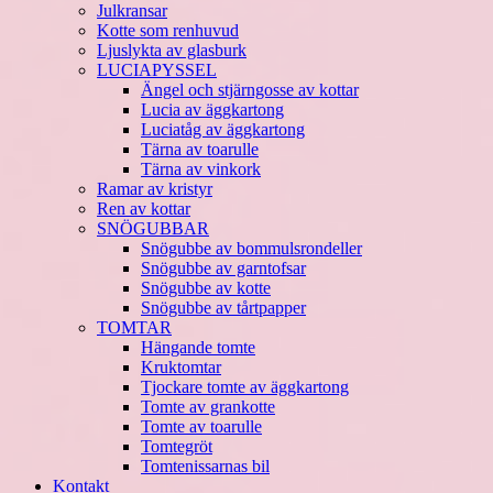
Julkransar
Kotte som renhuvud
Ljuslykta av glasburk
LUCIAPYSSEL
Ängel och stjärngosse av kottar
Lucia av äggkartong
Luciatåg av äggkartong
Tärna av toarulle
Tärna av vinkork
Ramar av kristyr
Ren av kottar
SNÖGUBBAR
Snögubbe av bommulsrondeller
Snögubbe av garntofsar
Snögubbe av kotte
Snögubbe av tårtpapper
TOMTAR
Hängande tomte
Kruktomtar
Tjockare tomte av äggkartong
Tomte av grankotte
Tomte av toarulle
Tomtegröt
Tomtenissarnas bil
Kontakt