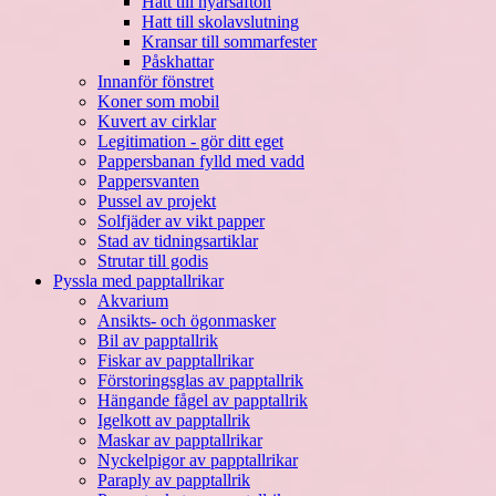
Hatt till nyårsafton
Hatt till skolavslutning
Kransar till sommarfester
Påskhattar
Innanför fönstret
Koner som mobil
Kuvert av cirklar
Legitimation - gör ditt eget
Pappersbanan fylld med vadd
Pappersvanten
Pussel av projekt
Solfjäder av vikt papper
Stad av tidningsartiklar
Strutar till godis
Pyssla med papptallrikar
Akvarium
Ansikts- och ögonmasker
Bil av papptallrik
Fiskar av papptallrikar
Förstoringsglas av papptallrik
Hängande fågel av papptallrik
Igelkott av papptallrik
Maskar av papptallrikar
Nyckelpigor av papptallrikar
Paraply av papptallrik