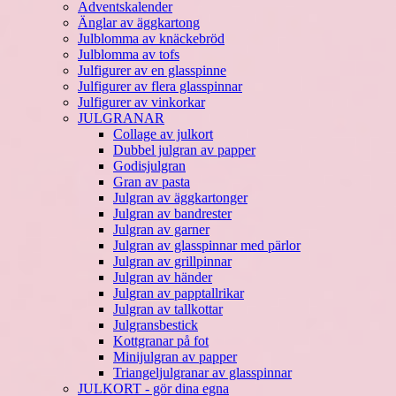
Adventskalender
Änglar av äggkartong
Julblomma av knäckebröd
Julblomma av tofs
Julfigurer av en glasspinne
Julfigurer av flera glasspinnar
Julfigurer av vinkorkar
JULGRANAR
Collage av julkort
Dubbel julgran av papper
Godisjulgran
Gran av pasta
Julgran av äggkartonger
Julgran av bandrester
Julgran av garner
Julgran av glasspinnar med pärlor
Julgran av grillpinnar
Julgran av händer
Julgran av papptallrikar
Julgran av tallkottar
Julgransbestick
Kottgranar på fot
Minijulgran av papper
Triangeljulgranar av glasspinnar
JULKORT - gör dina egna