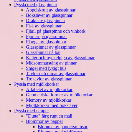
Pyssla med glasspinnar
Äppelskrutt av glasspinnar
Bokstäver av glasspinnar
Drake av glasspinnar
Fisk av glasspinnar
Fjäril på glasspinne och vinkork
Fjärilar på glasspinnar
Flagga av glasspinnar
Glasspinnar av glasspinnar
Glasspinnar på bal
Katter och nyckelpiga av glasspinnar
Midsommarstång av pinnar
Snigel med lyxigt hus
Tavlor och ramar av glasspinnar
Tre tavlor av glasspinnar
Pyssla med mjölkkorkar
Alfabetet av mjölkkorkar
Geometriska former av mjölkkorkar
Memory av mjölkkorkar
Mjölkkorkar med bokstäver
Pyssla med papper
"Dutta" färg runt en mall
Blommor av papper
Blomma av pappersremsor
Blomma med pärlfrossa