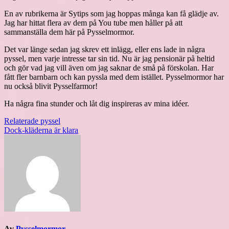
En av rubrikerna är Sytips som jag hoppas många kan få glädje av.
Jag har hittat flera av dem på You tube men håller på att
sammanställa dem här på Pysselmormor.
Det var länge sedan jag skrev ett inlägg, eller ens lade in några
pyssel, men varje intresse tar sin tid. Nu är jag pensionär på heltid
och gör vad jag vill även om jag saknar de små på förskolan. Har
fått fler barnbarn och kan pyssla med dem istället. Pysselmormor har
nu också blivit Pysselfarmor!
Ha några fina stunder och låt dig inspireras av mina idéer.
Inläggsnavigering
Relaterade pyssel
Dock-kläderna är klara
Av
Pysselmormor