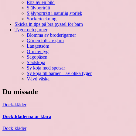
Rita av en bild
Självporträtt
Självporträtt i naturlig storlek
Sockerteckning
Skicka in tips på bra pyssel för barn
Tyger och garner
Blomma av broderigarner
Gör en tofs av garn
Langettsöm
Orm av tyg
Sagopåsen
Stadskoja
Sy koja med spetsar
Sy koja till barnen - av olika tyger
Vävd väska
Du missade
Dock-kläder
Dock-kläderna är klara
Dock-kläder