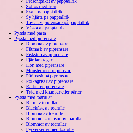
Presentpaket av papptallrik
Solros med frön
Svan av papptallrik
Sy hjärta på papptallrik
Tavla av piprensare på papptallrik
Väska av papptallrik
Pyssla med pasta
Pyssla med piprensare
Blomma av piprensare
Filtmask av piprensare
Fiskstim av piprensare
Fjärilar av garn
Kon med piprensare
Monster med piprensare
Pärlmask på piprensare
Polkagrisar av piprensare
Råttor av piprensare
Träd med knappar eller pärlor
Pyssla med toarullar
Bilar av toarullar
Bläckfisk av toarulle
Blomma av toarulle
Blommor - remsor av toarullar
Blommor av toarullar
Fyrverkerier med toarulle