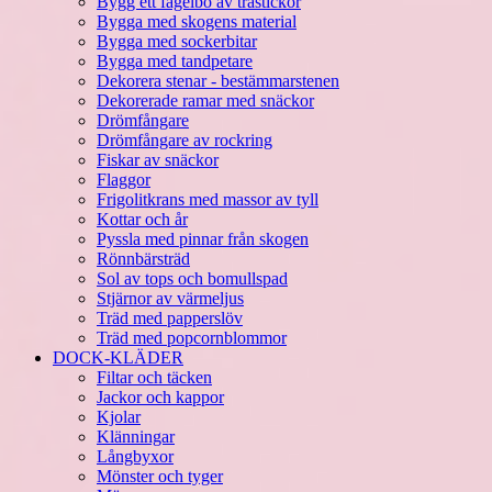
Bygg ett fågelbo av trästickor
Bygga med skogens material
Bygga med sockerbitar
Bygga med tandpetare
Dekorera stenar - bestämmarstenen
Dekorerade ramar med snäckor
Drömfångare
Drömfångare av rockring
Fiskar av snäckor
Flaggor
Frigolitkrans med massor av tyll
Kottar och år
Pyssla med pinnar från skogen
Rönnbärsträd
Sol av tops och bomullspad
Stjärnor av värmeljus
Träd med papperslöv
Träd med popcornblommor
DOCK-KLÄDER
Filtar och täcken
Jackor och kappor
Kjolar
Klänningar
Långbyxor
Mönster och tyger