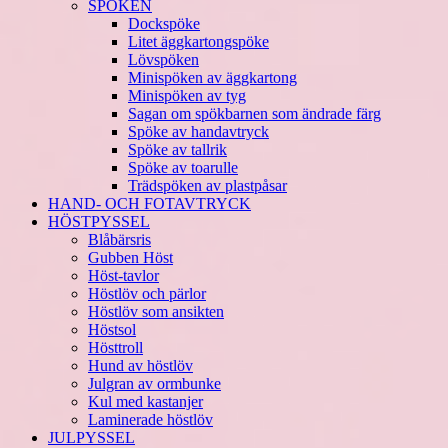
SPÖKEN
Dockspöke
Litet äggkartongspöke
Lövspöken
Minispöken av äggkartong
Minispöken av tyg
Sagan om spökbarnen som ändrade färg
Spöke av handavtryck
Spöke av tallrik
Spöke av toarulle
Trädspöken av plastpåsar
HAND- OCH FOTAVTRYCK
HÖSTPYSSEL
Blåbärsris
Gubben Höst
Höst-tavlor
Höstlöv och pärlor
Höstlöv som ansikten
Höstsol
Hösttroll
Hund av höstlöv
Julgran av ormbunke
Kul med kastanjer
Laminerade höstlöv
JULPYSSEL