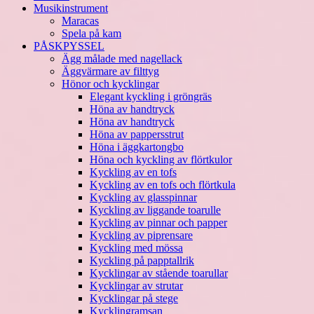
Musikinstrument
Maracas
Spela på kam
PÅSKPYSSEL
Ägg målade med nagellack
Äggvärmare av filttyg
Hönor och kycklingar
Elegant kyckling i gröngräs
Höna av handtryck
Höna av handtryck
Höna av pappersstrut
Höna i äggkartongbo
Höna och kyckling av flörtkulor
Kyckling av en tofs
Kyckling av en tofs och flörtkula
Kyckling av glasspinnar
Kyckling av liggande toarulle
Kyckling av pinnar och papper
Kyckling av piprensare
Kyckling med mössa
Kyckling på papptallrik
Kycklingar av stående toarullar
Kycklingar av strutar
Kycklingar på stege
Kycklingramsan