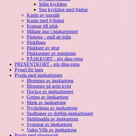
Stilig kyckling
Stor kyckling med fjädrar
Kanin av toarulle
Kanin med fyllning
Kransar till påsk
Målade ägg i äggkartonger
Påskägg - mall att måla
Påskfluga
Påskhare av strut
Påskkaniner av pompoms
PÅSKKORT - gör dina egna
PRESENTKORT - gör dina egna
Pyssel för barn
Pyssla med äggkartonger
Blommor av äggkartong
Blommor på grön kvist
Dockor av äggkartonger
Geting av äggkartong
Mask av äggkartong
Nyckelpiga av äggkartong
Skalbagge av dubbla äggkartonger
Sköldpadda av äggkartong
Svampar av äggkartong
Valen Ville av äggkartong
Pyssla med glasmosaik