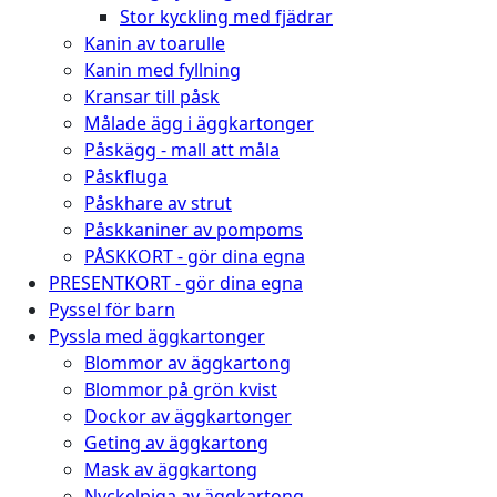
Stor kyckling med fjädrar
Kanin av toarulle
Kanin med fyllning
Kransar till påsk
Målade ägg i äggkartonger
Påskägg - mall att måla
Påskfluga
Påskhare av strut
Påskkaniner av pompoms
PÅSKKORT - gör dina egna
PRESENTKORT - gör dina egna
Pyssel för barn
Pyssla med äggkartonger
Blommor av äggkartong
Blommor på grön kvist
Dockor av äggkartonger
Geting av äggkartong
Mask av äggkartong
Nyckelpiga av äggkartong