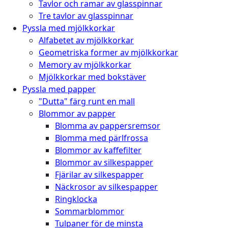
Tavlor och ramar av glasspinnar
Tre tavlor av glasspinnar
Pyssla med mjölkkorkar
Alfabetet av mjölkkorkar
Geometriska former av mjölkkorkar
Memory av mjölkkorkar
Mjölkkorkar med bokstäver
Pyssla med papper
"Dutta" färg runt en mall
Blommor av papper
Blomma av pappersremsor
Blomma med pärlfrossa
Blommor av kaffefilter
Blommor av silkespapper
Fjärilar av silkespapper
Näckrosor av silkespapper
Ringklocka
Sommarblommor
Tulpaner för de minsta