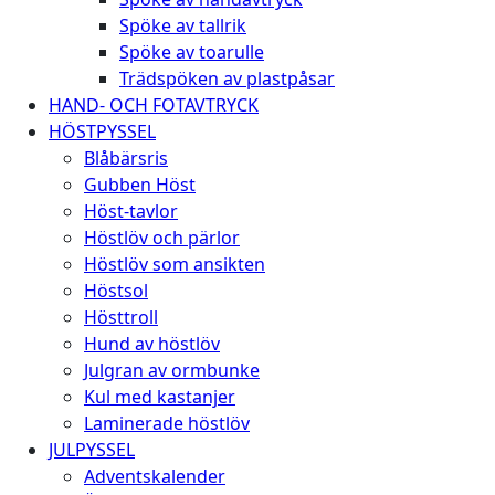
Spöke av tallrik
Spöke av toarulle
Trädspöken av plastpåsar
HAND- OCH FOTAVTRYCK
HÖSTPYSSEL
Blåbärsris
Gubben Höst
Höst-tavlor
Höstlöv och pärlor
Höstlöv som ansikten
Höstsol
Hösttroll
Hund av höstlöv
Julgran av ormbunke
Kul med kastanjer
Laminerade höstlöv
JULPYSSEL
Adventskalender