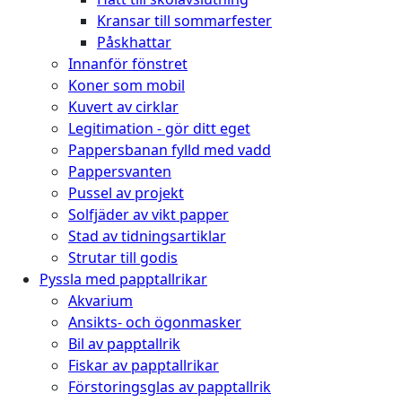
Kransar till sommarfester
Påskhattar
Innanför fönstret
Koner som mobil
Kuvert av cirklar
Legitimation - gör ditt eget
Pappersbanan fylld med vadd
Pappersvanten
Pussel av projekt
Solfjäder av vikt papper
Stad av tidningsartiklar
Strutar till godis
Pyssla med papptallrikar
Akvarium
Ansikts- och ögonmasker
Bil av papptallrik
Fiskar av papptallrikar
Förstoringsglas av papptallrik