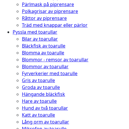
Pärlmask på piprensare
Polkagrisar av piprensare
Råttor av piprensare
Träd med knappar eller pärlor
Pyssla med toarullar
Bilar av toarullar
Bläckfisk av toarulle
Blomma av toarulle
Blommor - remsor av toarullar
Blommor av toarullar
Fyrverkerier med toarulle
Gris av toarulle
Groda av toarulle
Hängande bläckfisk
Hare av toarulle
Hund av två toarullar
Katt av toarulle
Lång orm av toarullar
Mikrofon av toarulle