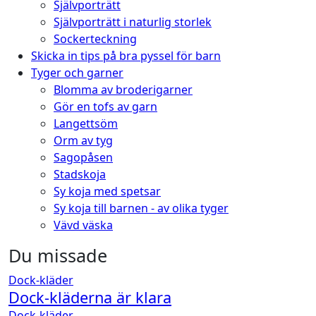
Självporträtt
Självporträtt i naturlig storlek
Sockerteckning
Skicka in tips på bra pyssel för barn
Tyger och garner
Blomma av broderigarner
Gör en tofs av garn
Langettsöm
Orm av tyg
Sagopåsen
Stadskoja
Sy koja med spetsar
Sy koja till barnen - av olika tyger
Vävd väska
Du missade
Dock-kläder
Dock-kläderna är klara
Dock-kläder