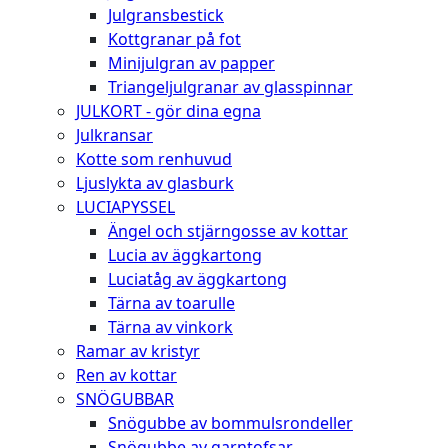
Julgransbestick
Kottgranar på fot
Minijulgran av papper
Triangeljulgranar av glasspinnar
JULKORT - gör dina egna
Julkransar
Kotte som renhuvud
Ljuslykta av glasburk
LUCIAPYSSEL
Ängel och stjärngosse av kottar
Lucia av äggkartong
Luciatåg av äggkartong
Tärna av toarulle
Tärna av vinkork
Ramar av kristyr
Ren av kottar
SNÖGUBBAR
Snögubbe av bommulsrondeller
Snögubbe av garntofsar