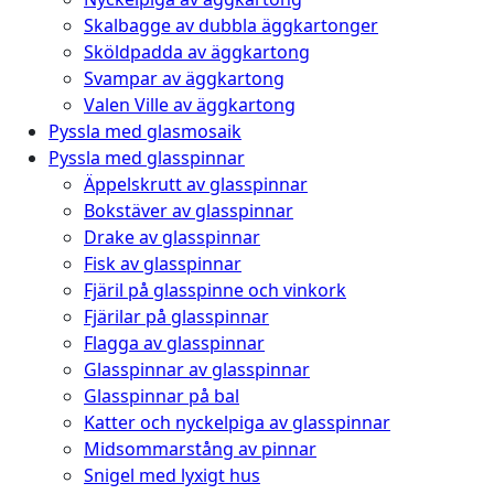
Skalbagge av dubbla äggkartonger
Sköldpadda av äggkartong
Svampar av äggkartong
Valen Ville av äggkartong
Pyssla med glasmosaik
Pyssla med glasspinnar
Äppelskrutt av glasspinnar
Bokstäver av glasspinnar
Drake av glasspinnar
Fisk av glasspinnar
Fjäril på glasspinne och vinkork
Fjärilar på glasspinnar
Flagga av glasspinnar
Glasspinnar av glasspinnar
Glasspinnar på bal
Katter och nyckelpiga av glasspinnar
Midsommarstång av pinnar
Snigel med lyxigt hus