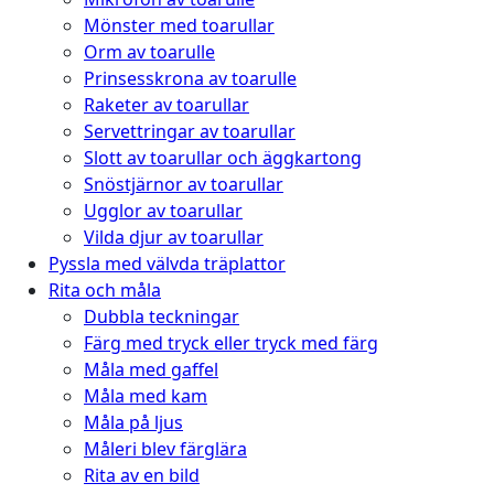
Mönster med toarullar
Orm av toarulle
Prinsesskrona av toarulle
Raketer av toarullar
Servettringar av toarullar
Slott av toarullar och äggkartong
Snöstjärnor av toarullar
Ugglor av toarullar
Vilda djur av toarullar
Pyssla med välvda träplattor
Rita och måla
Dubbla teckningar
Färg med tryck eller tryck med färg
Måla med gaffel
Måla med kam
Måla på ljus
Måleri blev färglära
Rita av en bild