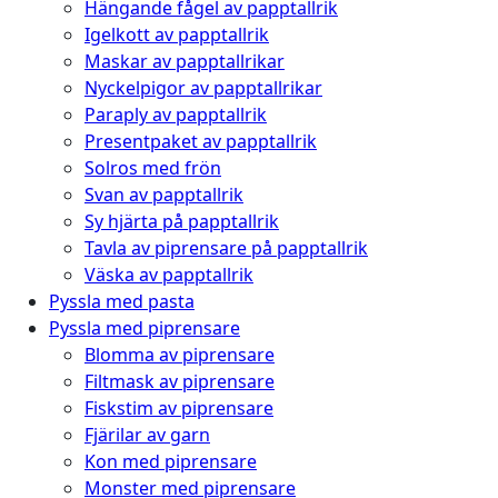
Hängande fågel av papptallrik
Igelkott av papptallrik
Maskar av papptallrikar
Nyckelpigor av papptallrikar
Paraply av papptallrik
Presentpaket av papptallrik
Solros med frön
Svan av papptallrik
Sy hjärta på papptallrik
Tavla av piprensare på papptallrik
Väska av papptallrik
Pyssla med pasta
Pyssla med piprensare
Blomma av piprensare
Filtmask av piprensare
Fiskstim av piprensare
Fjärilar av garn
Kon med piprensare
Monster med piprensare