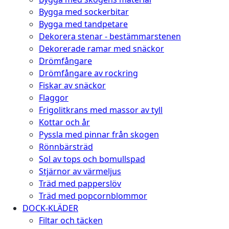
Bygga med sockerbitar
Bygga med tandpetare
Dekorera stenar - bestämmarstenen
Dekorerade ramar med snäckor
Drömfångare
Drömfångare av rockring
Fiskar av snäckor
Flaggor
Frigolitkrans med massor av tyll
Kottar och år
Pyssla med pinnar från skogen
Rönnbärsträd
Sol av tops och bomullspad
Stjärnor av värmeljus
Träd med papperslöv
Träd med popcornblommor
DOCK-KLÄDER
Filtar och täcken