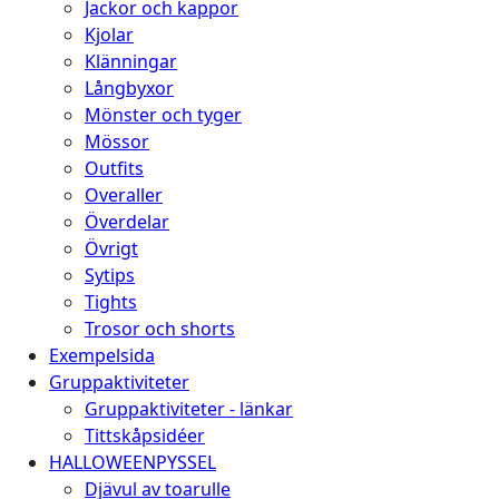
Jackor och kappor
Kjolar
Klänningar
Långbyxor
Mönster och tyger
Mössor
Outfits
Overaller
Överdelar
Övrigt
Sytips
Tights
Trosor och shorts
Exempelsida
Gruppaktiviteter
Gruppaktiviteter - länkar
Tittskåpsidéer
HALLOWEENPYSSEL
Djävul av toarulle