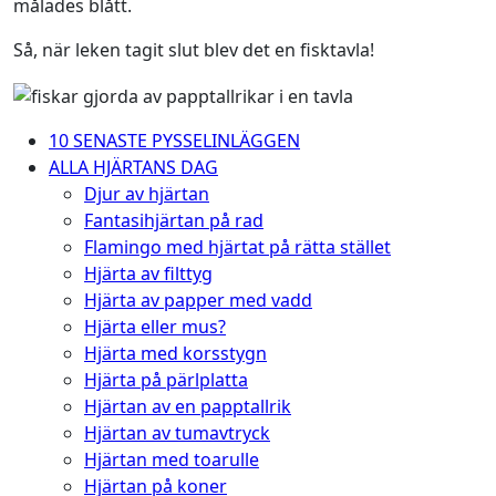
målades blått.
Så, när leken tagit slut blev det en fisktavla!
10 SENASTE PYSSELINLÄGGEN
ALLA HJÄRTANS DAG
Djur av hjärtan
Fantasihjärtan på rad
Flamingo med hjärtat på rätta stället
Hjärta av filttyg
Hjärta av papper med vadd
Hjärta eller mus?
Hjärta med korsstygn
Hjärta på pärlplatta
Hjärtan av en papptallrik
Hjärtan av tumavtryck
Hjärtan med toarulle
Hjärtan på koner