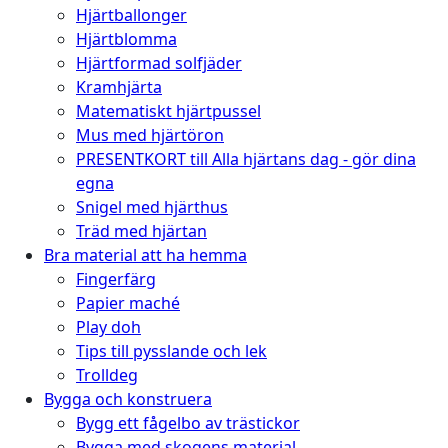
Hjärtballonger
Hjärtblomma
Hjärtformad solfjäder
Kramhjärta
Matematiskt hjärtpussel
Mus med hjärtöron
PRESENTKORT till Alla hjärtans dag - gör dina
egna
Snigel med hjärthus
Träd med hjärtan
Bra material att ha hemma
Fingerfärg
Papier maché
Play doh
Tips till pysslande och lek
Trolldeg
Bygga och konstruera
Bygg ett fågelbo av trästickor
Bygga med skogens material