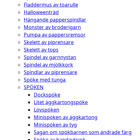
Fladdermus av toarulle
Halloweenträd
Hängande papperspindlar
Monster av broderigarn
Pumpa av pappersremsor
Skelett av piprensare
Skelett av tops
Spindel av garnnystan
Spindel av mjölkkork
Spindlar av piprensare
Spöke med tunga
SPÖKEN
Dockspöke
Litet äggkartongspöke
Lövspöken
Minispöken av äggkartong
Minispöken av tyg
Sagan om spökbarnen som ändrade färg
Spöke av handavtryck