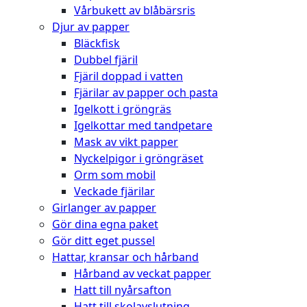
Vårbukett av blåbärsris
Djur av papper
Bläckfisk
Dubbel fjäril
Fjäril doppad i vatten
Fjärilar av papper och pasta
Igelkott i gröngräs
Igelkottar med tandpetare
Mask av vikt papper
Nyckelpigor i gröngräset
Orm som mobil
Veckade fjärilar
Girlanger av papper
Gör dina egna paket
Gör ditt eget pussel
Hattar, kransar och hårband
Hårband av veckat papper
Hatt till nyårsafton
Hatt till skolavslutning