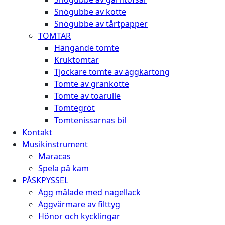
Snögubbe av kotte
Snögubbe av tårtpapper
TOMTAR
Hängande tomte
Kruktomtar
Tjockare tomte av äggkartong
Tomte av grankotte
Tomte av toarulle
Tomtegröt
Tomtenissarnas bil
Kontakt
Musikinstrument
Maracas
Spela på kam
PÅSKPYSSEL
Ägg målade med nagellack
Äggvärmare av filttyg
Hönor och kycklingar