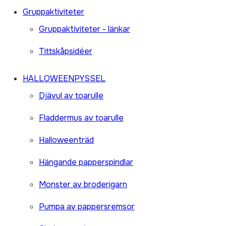
Gruppaktiviteter
Gruppaktiviteter - länkar
Tittskåpsidéer
HALLOWEENPYSSEL
Djävul av toarulle
Fladdermus av toarulle
Halloweenträd
Hängande papperspindlar
Monster av broderigarn
Pumpa av pappersremsor