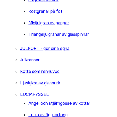
Kottgranar på fot
Minijulgran av papper
Triangeljulgranar av glasspinnar
JULKORT - gör dina egna
Julkransar
Kotte som renhuvud
Ljuslykta av glasburk
LUCIAPYSSEL
Ängel och stjärngosse av kottar
Lucia av äggkartong