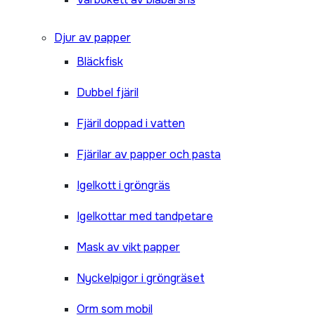
Djur av papper
Bläckfisk
Dubbel fjäril
Fjäril doppad i vatten
Fjärilar av papper och pasta
Igelkott i gröngräs
Igelkottar med tandpetare
Mask av vikt papper
Nyckelpigor i gröngräset
Orm som mobil