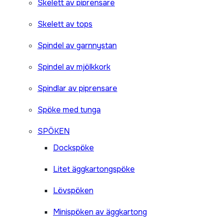
Skelett av piprensare
Skelett av tops
Spindel av garnnystan
Spindel av mjölkkork
Spindlar av piprensare
Spöke med tunga
SPÖKEN
Dockspöke
Litet äggkartongspöke
Lövspöken
Minispöken av äggkartong