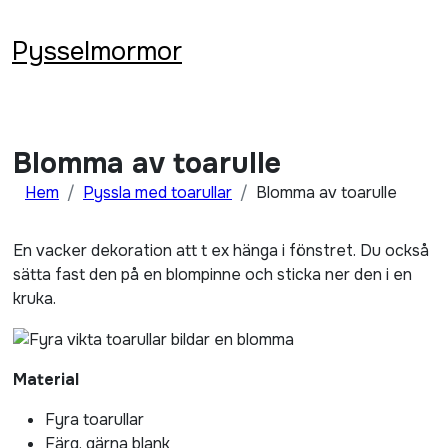
Hoppa
till
Pysselmormor
innehåll
Blomma av toarulle
Hem
Pyssla med toarullar
Blomma av toarulle
En vacker dekoration att t ex hänga i fönstret. Du också
sätta fast den på en blompinne och sticka ner den i en
kruka.
Material
Fyra toarullar
Färg, gärna blank