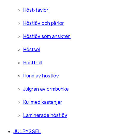
Höst-tavlor
Höstlöv och pärlor
Höstlöv som ansikten
Höstsol
Hösttroll
Hund av höstlöv
Julgran av ormbunke
Kul med kastanjer
Laminerade höstlöv
JULPYSSEL