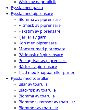
Väska av papptallrik
Pyssla med pasta
Pyssla med piprensare
Blomma av piprensare
Filtmask av piprensare
Fiskstim av piprensare
Fjärilar av garn
Kon med piprensare
Monster med piprensare
Pärlmask på piprensare
Polkagrisar av piprensare
Råttor av piprensare
Träd med knappar eller pärlor
Pyssla med toarullar
Bilar av toarullar
Bläckfisk av toarulle
Blomma av toarulle
Blommor - remsor av toarullar
Blommor av toarullar