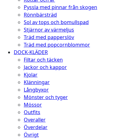
Pyssla med pinnar från skogen
Rönnbärsträd
Sol av tops och bomullspad
Stjärnor av värmeljus
Träd med papperslöv
Träd med popcornblommor
DOCK-KLÄDER
Filtar och täcken
Jackor och kappor
Kjolar
Klänningar
Långbyxor
Mönster och tyger
Mössor
Outfits
Overaller
Överdelar
Övrigt