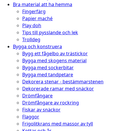
Bra material att ha hemma
Fingerfärg
Papier maché
Play doh
Tips till pysslande och lek
Trolldeg
Bygga och konstruera
Bygg ett fågelbo av trästickor
Bygga med skogens material
Bygga med sockerbitar
Bygga med tandpetare
Dekorera stenar - bestämmarstenen
Dekorerade ramar med snäckor
Drömfångare
Drömfångare av rockring
Fiskar av snäckor
Flaggor
Frigolitkrans med massor av tyll
Kottar och år