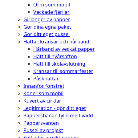
Orm som mobil
Veckade fjärilar
Girlanger av papper
Gör dina egna paket
Gör ditt eget pussel
Hattar, kransar och hårband
Hårband av veckat papper
Hatt till nyårsafton
Hatt till skolavslutning
Kransar till sommarfester
Påskhattar
Innanför fönstret
Koner som mobil
Kuvert av cirklar
Legitimation - gör ditt eget
Pappersbanan fylld med vadd
Pappersvanten
Pussel av projekt
Solfjäder av vikt papper