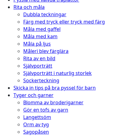
Rita och måla
Dubbla teckningar
Färg med tryck eller tryck med färg
Måla med gaffel
Måla med kam
Måla på ljus
Måleri blev färglära
Rita av en bild
Självporträtt
Självporträtt i naturlig storlek
Sockerteckning
Skicka in tips på bra pyssel för barn
Tyger och garner
Blomma av broderigarner
Gör en tofs av garn
Langettsöm
Orm av tyg
Sagopåsen