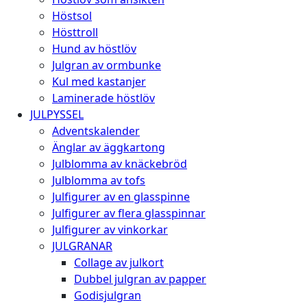
Höstsol
Hösttroll
Hund av höstlöv
Julgran av ormbunke
Kul med kastanjer
Laminerade höstlöv
JULPYSSEL
Adventskalender
Änglar av äggkartong
Julblomma av knäckebröd
Julblomma av tofs
Julfigurer av en glasspinne
Julfigurer av flera glasspinnar
Julfigurer av vinkorkar
JULGRANAR
Collage av julkort
Dubbel julgran av papper
Godisjulgran