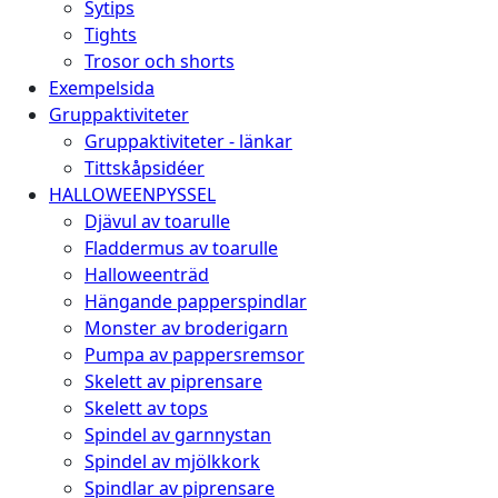
Sytips
Tights
Trosor och shorts
Exempelsida
Gruppaktiviteter
Gruppaktiviteter - länkar
Tittskåpsidéer
HALLOWEENPYSSEL
Djävul av toarulle
Fladdermus av toarulle
Halloweenträd
Hängande papperspindlar
Monster av broderigarn
Pumpa av pappersremsor
Skelett av piprensare
Skelett av tops
Spindel av garnnystan
Spindel av mjölkkork
Spindlar av piprensare