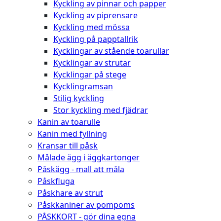
Kyckling av pinnar och papper
Kyckling av piprensare
Kyckling med mössa
Kyckling på papptallrik
Kycklingar av stående toarullar
Kycklingar av strutar
Kycklingar på stege
Kycklingramsan
Stilig kyckling
Stor kyckling med fjädrar
Kanin av toarulle
Kanin med fyllning
Kransar till påsk
Målade ägg i äggkartonger
Påskägg - mall att måla
Påskfluga
Påskhare av strut
Påskkaniner av pompoms
PÅSKKORT - gör dina egna