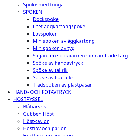
Spöke med tunga
SPÖKEN
Dockspöke
Litet äggkartongspöke
Lövspöken
Minispöken av äggkartong
Minispöken av tyg
Sagan om spökbarnen som ändrade färg
Spöke av handavtryck
Spöke av tallrik
Spöke av toarulle
Trädspöken av plastpåsar
HAND- OCH FOTAVTRYCK
HÖSTPYSSEL
Blåbärsris
Gubben Höst
Höst-tavlor
Höstlöv och pärlor
Höstlöv som ansikten