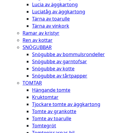
Lucia av äggkartong
Luciatåg av äggkartong
Tärna av toarulle
Tärna av vinkork
Ramar av kristyr
Ren av kottar
SNÖGUBBAR
Snögubbe av bommulsrondeller
Snögubbe av garntofsar
Snögubbe av kotte
Snögubbe av tårtpapper
TOMTAR
Hängande tomte
Kruktomtar
Tjockare tomte av äggkartong
Tomte av grankotte
Tomte av toarulle
Tomtegröt
Tomtenissarnas bil