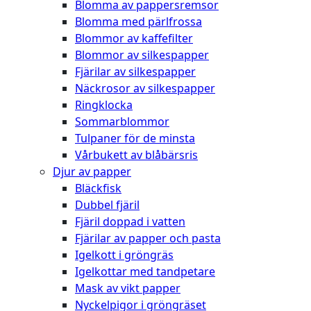
Blomma av pappersremsor
Blomma med pärlfrossa
Blommor av kaffefilter
Blommor av silkespapper
Fjärilar av silkespapper
Näckrosor av silkespapper
Ringklocka
Sommarblommor
Tulpaner för de minsta
Vårbukett av blåbärsris
Djur av papper
Bläckfisk
Dubbel fjäril
Fjäril doppad i vatten
Fjärilar av papper och pasta
Igelkott i gröngräs
Igelkottar med tandpetare
Mask av vikt papper
Nyckelpigor i gröngräset