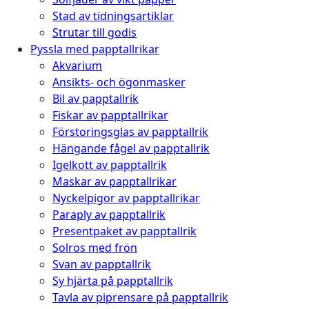
Stad av tidningsartiklar
Strutar till godis
Pyssla med papptallrikar
Akvarium
Ansikts- och ögonmasker
Bil av papptallrik
Fiskar av papptallrikar
Förstoringsglas av papptallrik
Hängande fågel av papptallrik
Igelkott av papptallrik
Maskar av papptallrikar
Nyckelpigor av papptallrikar
Paraply av papptallrik
Presentpaket av papptallrik
Solros med frön
Svan av papptallrik
Sy hjärta på papptallrik
Tavla av piprensare på papptallrik