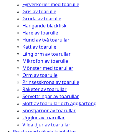
Fyrverkerier med toarulle
Gris av toarulle
Groda av toarulle
Hängande bläckfisk
Hare av toarulle
Hund av två toarullar
Katt av toarulle
Lång orm av toarullar
Mikrofon av toarulle
Mönster med toarullar
Orm av toarulle
Prinsesskrona av toarulle
Raketer av toarullar
Servettringar av toarullar
Slott av toarullar och äggkartong
Snöstjärnor av toarullar
Ugglor av toarullar
Vilda djur av toarullar
Pyssla med välvda träplattor