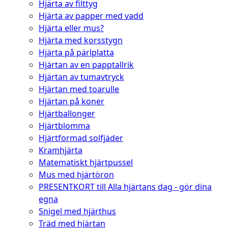
Hjärta av filttyg
Hjärta av papper med vadd
Hjärta eller mus?
Hjärta med korsstygn
Hjärta på pärlplatta
Hjärtan av en papptallrik
Hjärtan av tumavtryck
Hjärtan med toarulle
Hjärtan på koner
Hjärtballonger
Hjärtblomma
Hjärtformad solfjäder
Kramhjärta
Matematiskt hjärtpussel
Mus med hjärtöron
PRESENTKORT till Alla hjärtans dag - gör dina
egna
Snigel med hjärthus
Träd med hjärtan