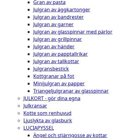
Gran av pasta
Julgran av äggkartonger
Julgran av bandrester
Julgran av garner
Julgran av glasspinnar med pärlor
Julgran av grillpinnar
Julgran av händer
Julgran av papptallrikar
Julgran av tallkottar
Julgransbestick
Kottgranar på fot
Minijulgran av papper
Triangeljulgranar av glasspinnar
JULKORT - gör dina egna
Julkransar
Kotte som renhuvud
Ljuslykta av glasburk
LUCIAPYSSEL
Ängel och stjärngosse av kottar