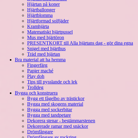
Hjärtan på koner
Hjärtballonger
Hjärtblomma
Hjärtformad solfjäder
Kramhjärta
Matematiskt hjärtpussel
Mus med hjärtöron
PRESENTKORT till Alla hjärtans dag - gör dina egna
Snigel med hjärthus
Träd med hjärtan
Bra material att ha hemma
Fingerfärg
Papier maché
Play doh
Tips till pysslande och lek
Trolldeg
Bygga och konstruera
Bygg ett fågelbo av trästickor
Bygga med skogens material
Bygga med sockerbitar
Bygga med tandpetare
Dekorera stenar - bestämmarstenen
Dekorerade ramar med snäckor
Drömfångare
Drömfångare av rockring