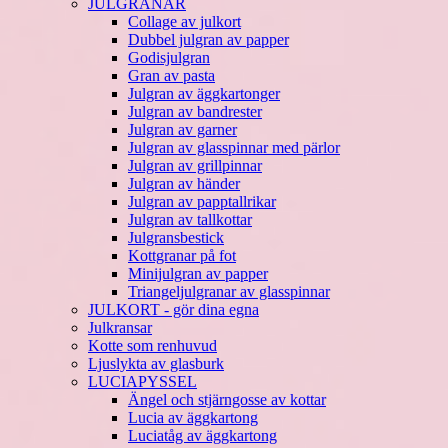
JULGRANAR
Collage av julkort
Dubbel julgran av papper
Godisjulgran
Gran av pasta
Julgran av äggkartonger
Julgran av bandrester
Julgran av garner
Julgran av glasspinnar med pärlor
Julgran av grillpinnar
Julgran av händer
Julgran av papptallrikar
Julgran av tallkottar
Julgransbestick
Kottgranar på fot
Minijulgran av papper
Triangeljulgranar av glasspinnar
JULKORT - gör dina egna
Julkransar
Kotte som renhuvud
Ljuslykta av glasburk
LUCIAPYSSEL
Ängel och stjärngosse av kottar
Lucia av äggkartong
Luciatåg av äggkartong