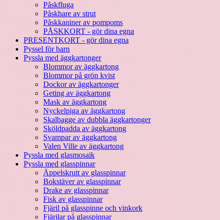
Påskfluga
Påskhare av strut
Påskkaniner av pompoms
PÅSKKORT - gör dina egna
PRESENTKORT - gör dina egna
Pyssel för barn
Pyssla med äggkartonger
Blommor av äggkartong
Blommor på grön kvist
Dockor av äggkartonger
Geting av äggkartong
Mask av äggkartong
Nyckelpiga av äggkartong
Skalbagge av dubbla äggkartonger
Sköldpadda av äggkartong
Svampar av äggkartong
Valen Ville av äggkartong
Pyssla med glasmosaik
Pyssla med glasspinnar
Äppelskrutt av glasspinnar
Bokstäver av glasspinnar
Drake av glasspinnar
Fisk av glasspinnar
Fjäril på glasspinne och vinkork
Fjärilar på glasspinnar