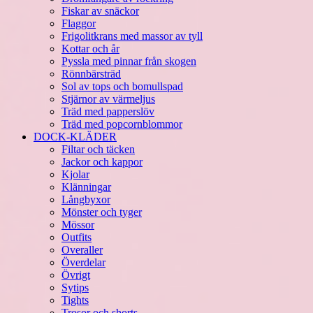
Fiskar av snäckor
Flaggor
Frigolitkrans med massor av tyll
Kottar och år
Pyssla med pinnar från skogen
Rönnbärsträd
Sol av tops och bomullspad
Stjärnor av värmeljus
Träd med papperslöv
Träd med popcornblommor
DOCK-KLÄDER
Filtar och täcken
Jackor och kappor
Kjolar
Klänningar
Långbyxor
Mönster och tyger
Mössor
Outfits
Overaller
Överdelar
Övrigt
Sytips
Tights
Trosor och shorts