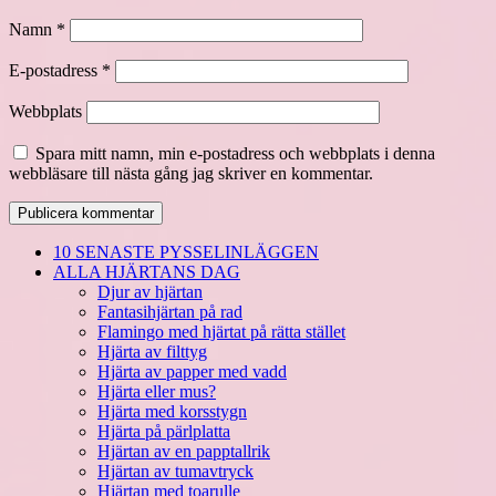
Namn
*
E-postadress
*
Webbplats
Spara mitt namn, min e-postadress och webbplats i denna
webbläsare till nästa gång jag skriver en kommentar.
10 SENASTE PYSSELINLÄGGEN
ALLA HJÄRTANS DAG
Djur av hjärtan
Fantasihjärtan på rad
Flamingo med hjärtat på rätta stället
Hjärta av filttyg
Hjärta av papper med vadd
Hjärta eller mus?
Hjärta med korsstygn
Hjärta på pärlplatta
Hjärtan av en papptallrik
Hjärtan av tumavtryck
Hjärtan med toarulle