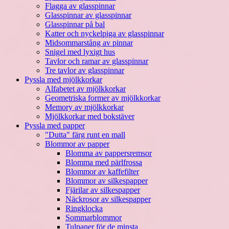
Flagga av glasspinnar
Glasspinnar av glasspinnar
Glasspinnar på bal
Katter och nyckelpiga av glasspinnar
Midsommarstång av pinnar
Snigel med lyxigt hus
Tavlor och ramar av glasspinnar
Tre tavlor av glasspinnar
Pyssla med mjölkkorkar
Alfabetet av mjölkkorkar
Geometriska former av mjölkkorkar
Memory av mjölkkorkar
Mjölkkorkar med bokstäver
Pyssla med papper
"Dutta" färg runt en mall
Blommor av papper
Blomma av pappersremsor
Blomma med pärlfrossa
Blommor av kaffefilter
Blommor av silkespapper
Fjärilar av silkespapper
Näckrosor av silkespapper
Ringklocka
Sommarblommor
Tulpaner för de minsta