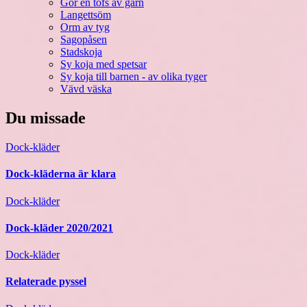
Gör en tofs av garn
Langettsöm
Orm av tyg
Sagopåsen
Stadskoja
Sy koja med spetsar
Sy koja till barnen - av olika tyger
Vävd väska
Du missade
Dock-kläder
Dock-kläderna är klara
Dock-kläder
Dock-kläder 2020/2021
Dock-kläder
Relaterade pyssel