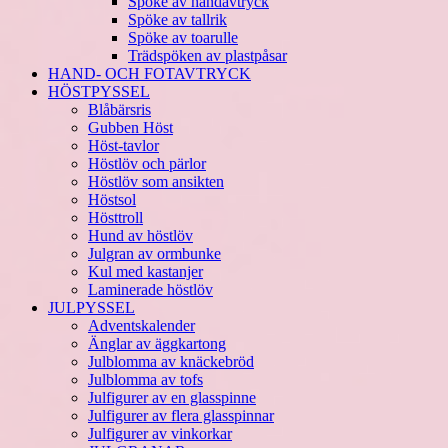
Spöke av handavtryck
Spöke av tallrik
Spöke av toarulle
Trädspöken av plastpåsar
HAND- OCH FOTAVTRYCK
HÖSTPYSSEL
Blåbärsris
Gubben Höst
Höst-tavlor
Höstlöv och pärlor
Höstlöv som ansikten
Höstsol
Hösttroll
Hund av höstlöv
Julgran av ormbunke
Kul med kastanjer
Laminerade höstlöv
JULPYSSEL
Adventskalender
Änglar av äggkartong
Julblomma av knäckebröd
Julblomma av tofs
Julfigurer av en glasspinne
Julfigurer av flera glasspinnar
Julfigurer av vinkorkar