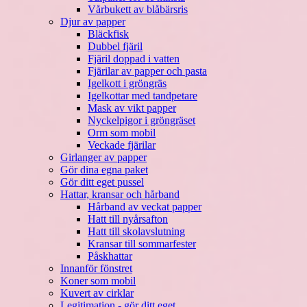
Vårbukett av blåbärsris
Djur av papper
Bläckfisk
Dubbel fjäril
Fjäril doppad i vatten
Fjärilar av papper och pasta
Igelkott i gröngräs
Igelkottar med tandpetare
Mask av vikt papper
Nyckelpigor i gröngräset
Orm som mobil
Veckade fjärilar
Girlanger av papper
Gör dina egna paket
Gör ditt eget pussel
Hattar, kransar och hårband
Hårband av veckat papper
Hatt till nyårsafton
Hatt till skolavslutning
Kransar till sommarfester
Påskhattar
Innanför fönstret
Koner som mobil
Kuvert av cirklar
Legitimation - gör ditt eget