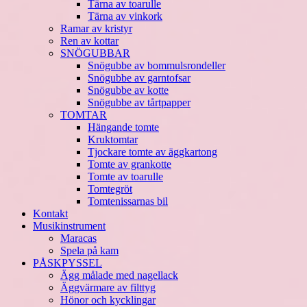
Tärna av toarulle
Tärna av vinkork
Ramar av kristyr
Ren av kottar
SNÖGUBBAR
Snögubbe av bommulsrondeller
Snögubbe av garntofsar
Snögubbe av kotte
Snögubbe av tårtpapper
TOMTAR
Hängande tomte
Kruktomtar
Tjockare tomte av äggkartong
Tomte av grankotte
Tomte av toarulle
Tomtegröt
Tomtenissarnas bil
Kontakt
Musikinstrument
Maracas
Spela på kam
PÅSKPYSSEL
Ägg målade med nagellack
Äggvärmare av filttyg
Hönor och kycklingar