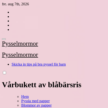
Hoppa
fre. aug 7th, 2026
till
innehåll
Pysselmormor
Pysselmormor
Skicka in tips på bra pyssel för barn
Vårbukett av blåbärsris
Hem
Pyssla med papper
Blommor av papper