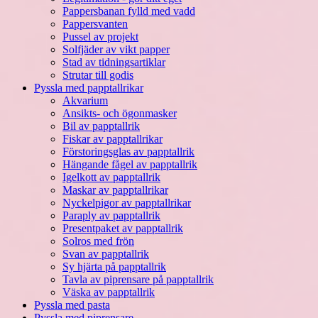
Pappersbanan fylld med vadd
Pappersvanten
Pussel av projekt
Solfjäder av vikt papper
Stad av tidningsartiklar
Strutar till godis
Pyssla med papptallrikar
Akvarium
Ansikts- och ögonmasker
Bil av papptallrik
Fiskar av papptallrikar
Förstoringsglas av papptallrik
Hängande fågel av papptallrik
Igelkott av papptallrik
Maskar av papptallrikar
Nyckelpigor av papptallrikar
Paraply av papptallrik
Presentpaket av papptallrik
Solros med frön
Svan av papptallrik
Sy hjärta på papptallrik
Tavla av piprensare på papptallrik
Väska av papptallrik
Pyssla med pasta
Pyssla med piprensare