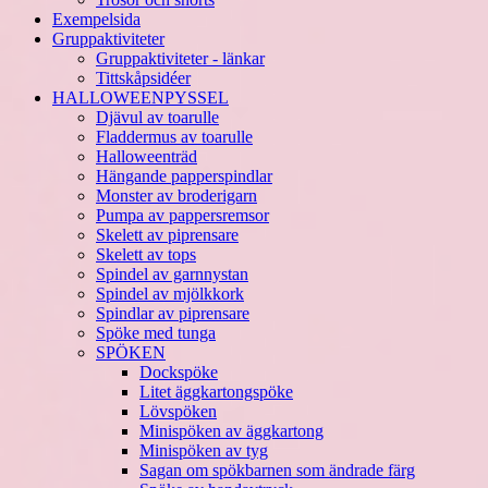
Exempelsida
Gruppaktiviteter
Gruppaktiviteter - länkar
Tittskåpsidéer
HALLOWEENPYSSEL
Djävul av toarulle
Fladdermus av toarulle
Halloweenträd
Hängande papperspindlar
Monster av broderigarn
Pumpa av pappersremsor
Skelett av piprensare
Skelett av tops
Spindel av garnnystan
Spindel av mjölkkork
Spindlar av piprensare
Spöke med tunga
SPÖKEN
Dockspöke
Litet äggkartongspöke
Lövspöken
Minispöken av äggkartong
Minispöken av tyg
Sagan om spökbarnen som ändrade färg