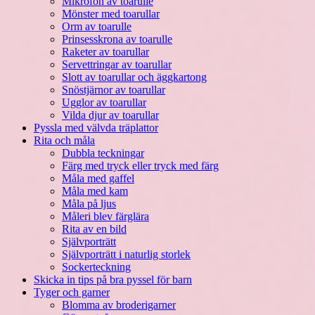
Mikrofon av toarulle
Mönster med toarullar
Orm av toarulle
Prinsesskrona av toarulle
Raketer av toarullar
Servettringar av toarullar
Slott av toarullar och äggkartong
Snöstjärnor av toarullar
Ugglor av toarullar
Vilda djur av toarullar
Pyssla med välvda träplattor
Rita och måla
Dubbla teckningar
Färg med tryck eller tryck med färg
Måla med gaffel
Måla med kam
Måla på ljus
Måleri blev färglära
Rita av en bild
Självporträtt
Självporträtt i naturlig storlek
Sockerteckning
Skicka in tips på bra pyssel för barn
Tyger och garner
Blomma av broderigarner