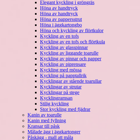
Elegant kyckling i gröngräs
Höna av handtryck
Höna av handtryck
Höna av pappersstrut
Höna i äggkartongbo
Höna och kyckling av flörtkulor
Kyckling av en tofs
Kyckling av en tofs och flörtkula
Kyckling av glasspinnar
Kyckling av liggande toarulle
Kyckling av pinnar och papper
Kyckling av piprensare
Kyckling med mössa
Kyckling på papptallrik
Kycklingar av stående toarullar
Kycklingar av strutar
Kycklingar på stege
Kycklingramsan
Stilig kyckling
Stor kyckling med fjädrar
Kanin av toarulle
Kanin med fyllning
Kransar till påsk
Målade ägg i äggkartonger
Påskägg - mall att måla