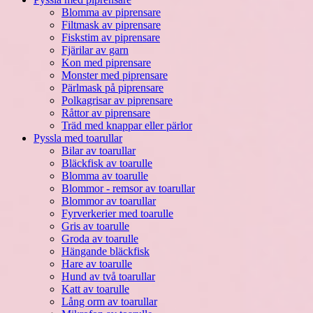
Blomma av piprensare
Filtmask av piprensare
Fiskstim av piprensare
Fjärilar av garn
Kon med piprensare
Monster med piprensare
Pärlmask på piprensare
Polkagrisar av piprensare
Råttor av piprensare
Träd med knappar eller pärlor
Pyssla med toarullar
Bilar av toarullar
Bläckfisk av toarulle
Blomma av toarulle
Blommor - remsor av toarullar
Blommor av toarullar
Fyrverkerier med toarulle
Gris av toarulle
Groda av toarulle
Hängande bläckfisk
Hare av toarulle
Hund av två toarullar
Katt av toarulle
Lång orm av toarullar