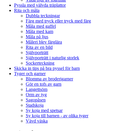
Pyssla med välvda träplattor
Rita och måla
Dubbla teckningar
Färg med tryck eller tryck med färg
Måla med gaffel
Måla med kam
Måla på ljus
Måleri blev färglära
Rita av en bild
Självporträtt
Självporträtt i naturlig storlek
Sockerteckning
Skicka in tips på bra pyssel för barn
Tyger och garner
Blomma av broderigarner
Gör en tofs av garn
Langettsöm
Orm av tyg
Sagopåsen
Stadskoja
Sy koja med spetsar
Sy koja till barnen - av olika tyger
Vävd väska