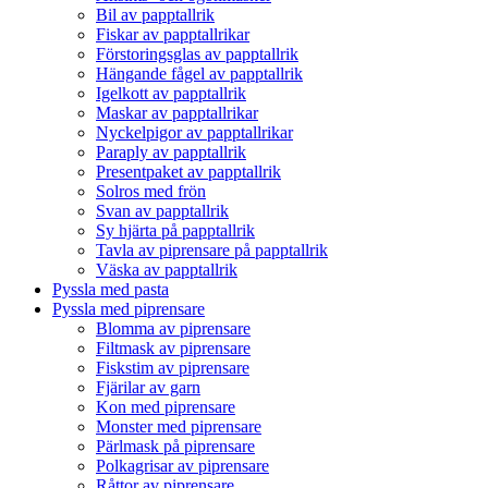
Bil av papptallrik
Fiskar av papptallrikar
Förstoringsglas av papptallrik
Hängande fågel av papptallrik
Igelkott av papptallrik
Maskar av papptallrikar
Nyckelpigor av papptallrikar
Paraply av papptallrik
Presentpaket av papptallrik
Solros med frön
Svan av papptallrik
Sy hjärta på papptallrik
Tavla av piprensare på papptallrik
Väska av papptallrik
Pyssla med pasta
Pyssla med piprensare
Blomma av piprensare
Filtmask av piprensare
Fiskstim av piprensare
Fjärilar av garn
Kon med piprensare
Monster med piprensare
Pärlmask på piprensare
Polkagrisar av piprensare
Råttor av piprensare