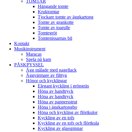
TOMTAR
Hängande tomte
Kruktomtar
Tjockare tomte av äggkartong
Tomte av grankotte
Tomte av toarulle
Tomtegröt
Tomtenissarnas bil
Kontakt
Musikinstrument
Maracas
Spela på kam
PÅSKPYSSEL
Ägg målade med nagellack
Äggvärmare av filttyg
Hönor och kycklingar
Elegant kyckling i gröngräs
Höna av handtryck
Höna av handtryck
Höna av pappersstrut
Höna i äggkartongbo
Höna och kyckling av flörtkulor
Kyckling av en tofs
Kyckling av en tofs och flörtkula
Kyckling av glasspinnar