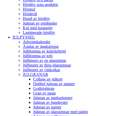
Höstlöv som ansikten
Höstsol
Hösttroll
Hund av höstlöv
Julgran av ormbunke
Kul med kastanjer
Laminerade höstlöv
JULPYSSEL
Adventskalender
Änglar av äggkartong
Julblomma av knäckebröd
Julblomma av tofs
Julfigurer av en glasspinne
Julfigurer av flera glasspinnar
Julfigurer av vinkorkar
JULGRANAR
Collage av julkort
Dubbel julgran av papper
Godisjulgran
Gran av pasta
Julgran av äggkartonger
Julgran av bandrester
Julgran av garner
Julgran av glasspinnar med pärlor