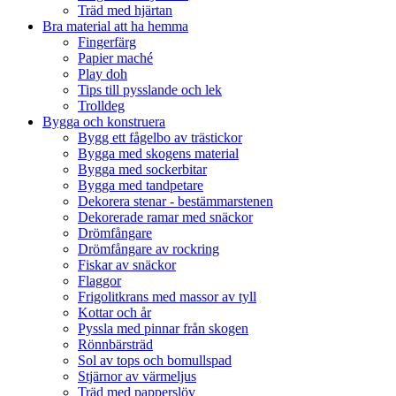
Träd med hjärtan
Bra material att ha hemma
Fingerfärg
Papier maché
Play doh
Tips till pysslande och lek
Trolldeg
Bygga och konstruera
Bygg ett fågelbo av trästickor
Bygga med skogens material
Bygga med sockerbitar
Bygga med tandpetare
Dekorera stenar - bestämmarstenen
Dekorerade ramar med snäckor
Drömfångare
Drömfångare av rockring
Fiskar av snäckor
Flaggor
Frigolitkrans med massor av tyll
Kottar och år
Pyssla med pinnar från skogen
Rönnbärsträd
Sol av tops och bomullspad
Stjärnor av värmeljus
Träd med papperslöv