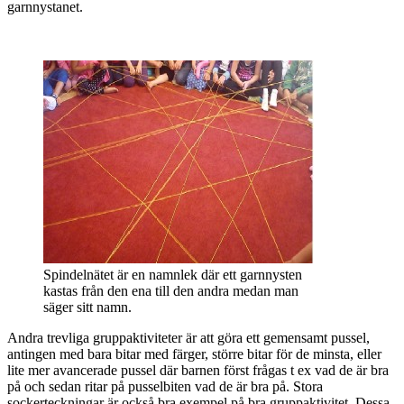
garnnystanet.
Spindelnätet är en namnlek där ett garnnysten
kastas från den ena till den andra medan man
säger sitt namn.
Andra trevliga gruppaktiviteter är att göra ett gemensamt pussel,
antingen med bara bitar med färger, större bitar för de minsta, eller
lite mer avancerade pussel där barnen först frågas t ex vad de är bra
på och sedan ritar på pusselbiten vad de är bra på. Stora
sockerteckningar är också bra exempel på bra gruppaktivitet. Dessa