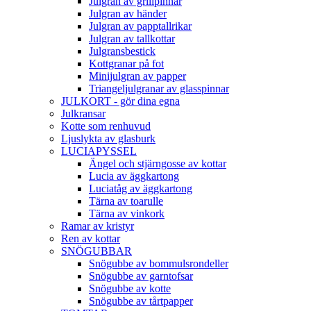
Julgran av grillpinnar
Julgran av händer
Julgran av papptallrikar
Julgran av tallkottar
Julgransbestick
Kottgranar på fot
Minijulgran av papper
Triangeljulgranar av glasspinnar
JULKORT - gör dina egna
Julkransar
Kotte som renhuvud
Ljuslykta av glasburk
LUCIAPYSSEL
Ängel och stjärngosse av kottar
Lucia av äggkartong
Luciatåg av äggkartong
Tärna av toarulle
Tärna av vinkork
Ramar av kristyr
Ren av kottar
SNÖGUBBAR
Snögubbe av bommulsrondeller
Snögubbe av garntofsar
Snögubbe av kotte
Snögubbe av tårtpapper