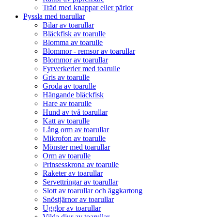
Träd med knappar eller pärlor
Pyssla med toarullar
Bilar av toarullar
Bläckfisk av toarulle
Blomma av toarulle
Blommor - remsor av toarullar
Blommor av toarullar
Fyrverkerier med toarulle
Gris av toarulle
Groda av toarulle
Hängande bläckfisk
Hare av toarulle
Hund av två toarullar
Katt av toarulle
Lång orm av toarullar
Mikrofon av toarulle
Mönster med toarullar
Orm av toarulle
Prinsesskrona av toarulle
Raketer av toarullar
Servettringar av toarullar
Slott av toarullar och äggkartong
Snöstjärnor av toarullar
Ugglor av toarullar
Vilda djur av toarullar