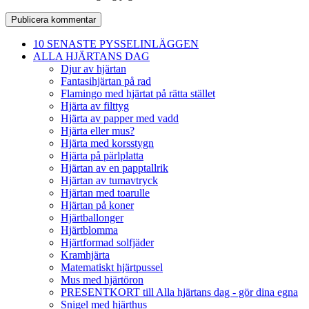
10 SENASTE PYSSELINLÄGGEN
ALLA HJÄRTANS DAG
Djur av hjärtan
Fantasihjärtan på rad
Flamingo med hjärtat på rätta stället
Hjärta av filttyg
Hjärta av papper med vadd
Hjärta eller mus?
Hjärta med korsstygn
Hjärta på pärlplatta
Hjärtan av en papptallrik
Hjärtan av tumavtryck
Hjärtan med toarulle
Hjärtan på koner
Hjärtballonger
Hjärtblomma
Hjärtformad solfjäder
Kramhjärta
Matematiskt hjärtpussel
Mus med hjärtöron
PRESENTKORT till Alla hjärtans dag - gör dina egna
Snigel med hjärthus