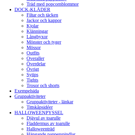
Träd med popcornblommor
DOCK-KLÄDER
Filtar och täcken
Jackor och kappor
Kjolar
Klänningar
Långbyxor
Mönster och tyger
Mössor
Outfits
Overaller
Överdelar
Övrigt
Sytips
Tights
Trosor och shorts
Exempelsida
Gruppaktiviteter
Gruppaktiviteter - länkar
Tittskåpsidéer
HALLOWEENPYSSEL
Djävul av toarulle
Fladdermus av toarulle
Halloweenträd
Hängande papperspindlar