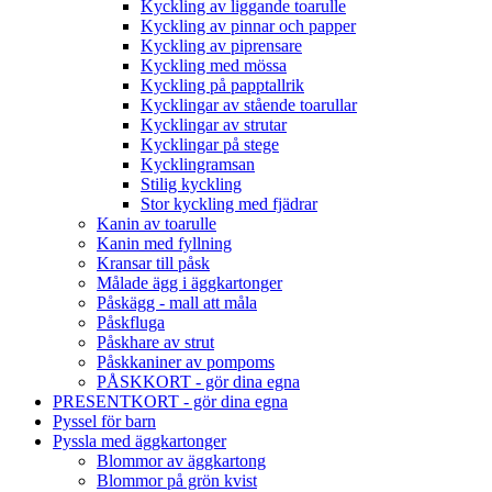
Kyckling av liggande toarulle
Kyckling av pinnar och papper
Kyckling av piprensare
Kyckling med mössa
Kyckling på papptallrik
Kycklingar av stående toarullar
Kycklingar av strutar
Kycklingar på stege
Kycklingramsan
Stilig kyckling
Stor kyckling med fjädrar
Kanin av toarulle
Kanin med fyllning
Kransar till påsk
Målade ägg i äggkartonger
Påskägg - mall att måla
Påskfluga
Påskhare av strut
Påskkaniner av pompoms
PÅSKKORT - gör dina egna
PRESENTKORT - gör dina egna
Pyssel för barn
Pyssla med äggkartonger
Blommor av äggkartong
Blommor på grön kvist