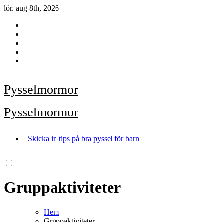
Hoppa
lör. aug 8th, 2026
till
innehåll
Pysselmormor
Pysselmormor
Skicka in tips på bra pyssel för barn
Gruppaktiviteter
Hem
Gruppaktiviteter