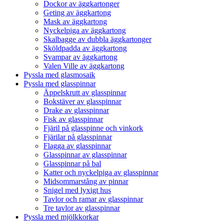
Dockor av äggkartonger
Geting av äggkartong
Mask av äggkartong
Nyckelpiga av äggkartong
Skalbagge av dubbla äggkartonger
Sköldpadda av äggkartong
Svampar av äggkartong
Valen Ville av äggkartong
Pyssla med glasmosaik
Pyssla med glasspinnar
Äppelskrutt av glasspinnar
Bokstäver av glasspinnar
Drake av glasspinnar
Fisk av glasspinnar
Fjäril på glasspinne och vinkork
Fjärilar på glasspinnar
Flagga av glasspinnar
Glasspinnar av glasspinnar
Glasspinnar på bal
Katter och nyckelpiga av glasspinnar
Midsommarstång av pinnar
Snigel med lyxigt hus
Tavlor och ramar av glasspinnar
Tre tavlor av glasspinnar
Pyssla med mjölkkorkar