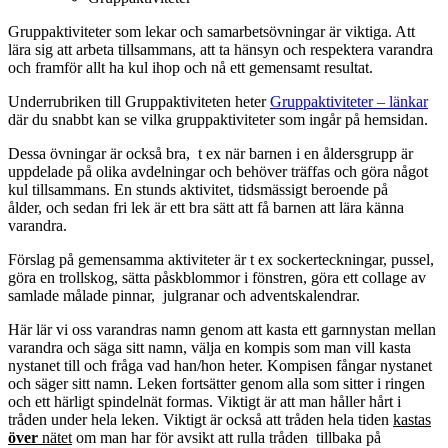
Gruppaktiviteter som lekar och samarbetsövningar är viktiga. Att
lära sig att arbeta tillsammans, att ta hänsyn och respektera varandra
och framför allt ha kul ihop och nå ett gemensamt resultat.
Underrubriken till Gruppaktiviteten heter
Gruppaktiviteter – länkar
där du snabbt kan se vilka gruppaktiviteter som ingår på hemsidan.
Dessa övningar är också bra, t ex när barnen i en åldersgrupp är
uppdelade på olika avdelningar och behöver träffas och göra något
kul tillsammans. En stunds aktivitet, tidsmässigt beroende på
ålder, och sedan fri lek är ett bra sätt att få barnen att lära känna
varandra.
Förslag på gemensamma aktiviteter är t ex sockerteckningar, pussel,
göra en trollskog, sätta påskblommor i fönstren, göra ett collage av
samlade målade pinnar, julgranar och adventskalendrar.
Här lär vi oss varandras namn genom att kasta ett garnnystan mellan
varandra och säga sitt namn, välja en kompis som man vill kasta
nystanet till och fråga vad han/hon heter. Kompisen fångar nystanet
och säger sitt namn. Leken fortsätter genom alla som sitter i ringen
och ett härligt spindelnät formas. Viktigt är att man håller hårt i
tråden under hela leken. Viktigt är också att tråden hela tiden
kastas
över
nätet
om man har för avsikt att rulla tråden tillbaka på