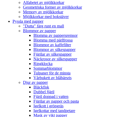
Alfabetet av mjölkkorkar
Geometriska former av mjölkkorkar
Memory av mjölkkorkar
Mjölkkorkar med bokstäver
Pyssla med papper
"Dutta" färg runt en mall
Blommor av papper
Blomma av pappersremsor
Blomma med pärlfrossa
Blommor av kaffefilter
Blommor av silkespapper
Fjärilar av silkespapper
Näckrosor av silkespapper
Ringklocka
Sommarblommor
Tulpaner för de minsta
Vårbukett av blåbärsris
Djur av papper
Bläckfisk
Dubbel fjäril
Fjäril doppad i vatten
Fjärilar av papper och pasta
Igelkott i gröngräs
Igelkottar med tandpetare
Mask av vikt papper