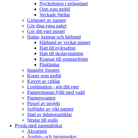
Nyckelpigor i gröngräset
Orm som mobil
Veckade fjärilar
Girlanger av papper
Gör dina egna paket
Gör ditt eget pussel
Hattar, kransar och hårband
Hårband av veckat papper
Hatt till nyårsafton
Hatt till skolavslutning
Kransar till sommarfester
Påskhattar
Innanför fönstret
Koner som mobil
Kuvert av cirklar
Legitimation - gör ditt eget
Pappersbanan fylld med vadd
Pappersvanten
Pussel av projekt
Solfjäder av vikt papper
Stad av tidningsartiklar
Strutar till godis
Pyssla med papptallrikar
Akvarium
Ansikts- och ögonmasker