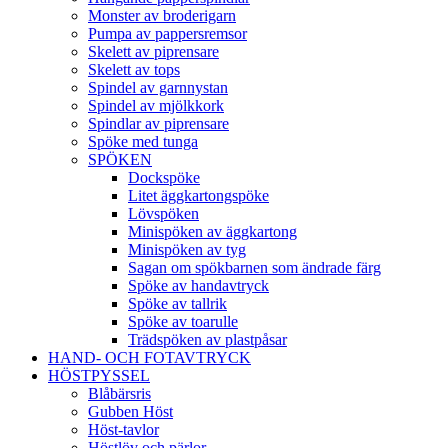
Monster av broderigarn
Pumpa av pappersremsor
Skelett av piprensare
Skelett av tops
Spindel av garnnystan
Spindel av mjölkkork
Spindlar av piprensare
Spöke med tunga
SPÖKEN
Dockspöke
Litet äggkartongspöke
Lövspöken
Minispöken av äggkartong
Minispöken av tyg
Sagan om spökbarnen som ändrade färg
Spöke av handavtryck
Spöke av tallrik
Spöke av toarulle
Trädspöken av plastpåsar
HAND- OCH FOTAVTRYCK
HÖSTPYSSEL
Blåbärsris
Gubben Höst
Höst-tavlor
Höstlöv och pärlor