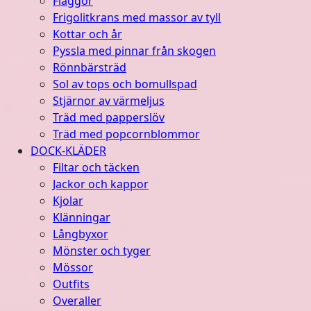
Flaggor
Frigolitkrans med massor av tyll
Kottar och år
Pyssla med pinnar från skogen
Rönnbärsträd
Sol av tops och bomullspad
Stjärnor av värmeljus
Träd med papperslöv
Träd med popcornblommor
DOCK-KLÄDER
Filtar och täcken
Jackor och kappor
Kjolar
Klänningar
Långbyxor
Mönster och tyger
Mössor
Outfits
Overaller