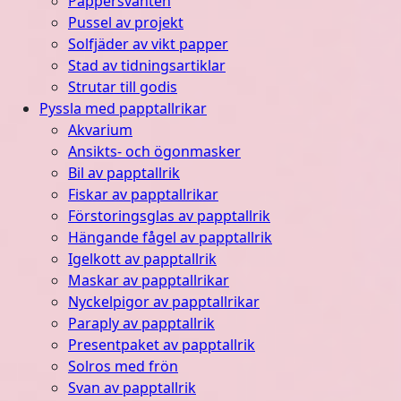
Pappersvanten
Pussel av projekt
Solfjäder av vikt papper
Stad av tidningsartiklar
Strutar till godis
Pyssla med papptallrikar
Akvarium
Ansikts- och ögonmasker
Bil av papptallrik
Fiskar av papptallrikar
Förstoringsglas av papptallrik
Hängande fågel av papptallrik
Igelkott av papptallrik
Maskar av papptallrikar
Nyckelpigor av papptallrikar
Paraply av papptallrik
Presentpaket av papptallrik
Solros med frön
Svan av papptallrik