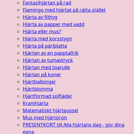
Fantasihjärtan på rad
Flamingo med hjärtat på rätta stället
Hjärta av filttyg
Hjärta av papper med vadd
Hjärta eller mus?
Hjärta med korsstygn
Hjärta på pärlplatta
Hjärtan av en papptallrik
Hjärtan av tumavtryck
Hjärtan med toarulle
Hjärtan på koner
Hjärtballonger
Hjärtblomma
Hjärtformad solfjäder
Kramhjärta
Matematiskt hjärtpussel
Mus med hjärtöron
PRESENTKORT till Alla hjärtans dag - gör dina
egna