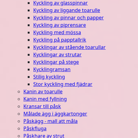
Kyckling av glasspinnar
Kyckling av liggande toarulle
Kyckling av pinnar och papper
Kyckling av piprensare
Kyckling med mössa
Kyckling på papptallrik
Kycklingar av stående toarullar
Kycklingar av strutar
Kycklingar på stege
Kycklingramsan
Stilig kyckling
Stor kyckling med fjädrar
Kanin av toarulle
Kanin med fyllning
Kransar till påsk
Målade ägg i äggkartonger
Påskägg - mall att måla
Påskfluga
Påskhare av strut