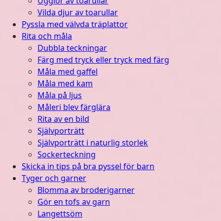
Ugglor av toarullar
Vilda djur av toarullar
Pyssla med välvda träplattor
Rita och måla
Dubbla teckningar
Färg med tryck eller tryck med färg
Måla med gaffel
Måla med kam
Måla på ljus
Måleri blev färglära
Rita av en bild
Självporträtt
Självporträtt i naturlig storlek
Sockerteckning
Skicka in tips på bra pyssel för barn
Tyger och garner
Blomma av broderigarner
Gör en tofs av garn
Langettsöm