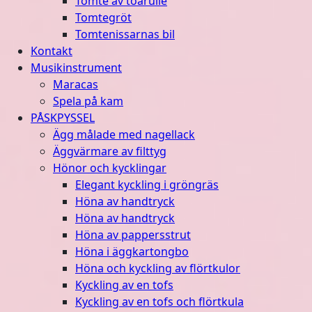
Tomte av toarulle
Tomtegröt
Tomtenissarnas bil
Kontakt
Musikinstrument
Maracas
Spela på kam
PÅSKPYSSEL
Ägg målade med nagellack
Äggvärmare av filttyg
Hönor och kycklingar
Elegant kyckling i gröngräs
Höna av handtryck
Höna av handtryck
Höna av pappersstrut
Höna i äggkartongbo
Höna och kyckling av flörtkulor
Kyckling av en tofs
Kyckling av en tofs och flörtkula