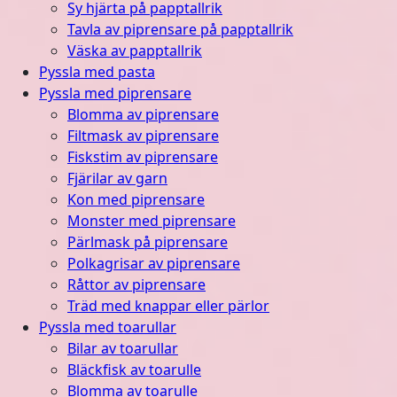
Sy hjärta på papptallrik
Tavla av piprensare på papptallrik
Väska av papptallrik
Pyssla med pasta
Pyssla med piprensare
Blomma av piprensare
Filtmask av piprensare
Fiskstim av piprensare
Fjärilar av garn
Kon med piprensare
Monster med piprensare
Pärlmask på piprensare
Polkagrisar av piprensare
Råttor av piprensare
Träd med knappar eller pärlor
Pyssla med toarullar
Bilar av toarullar
Bläckfisk av toarulle
Blomma av toarulle