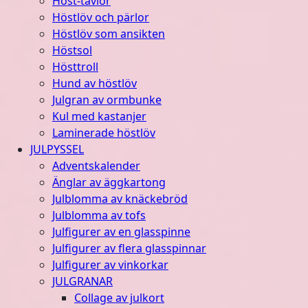
Höst-tavlor
Höstlöv och pärlor
Höstlöv som ansikten
Höstsol
Hösttroll
Hund av höstlöv
Julgran av ormbunke
Kul med kastanjer
Laminerade höstlöv
JULPYSSEL
Adventskalender
Änglar av äggkartong
Julblomma av knäckebröd
Julblomma av tofs
Julfigurer av en glasspinne
Julfigurer av flera glasspinnar
Julfigurer av vinkorkar
JULGRANAR
Collage av julkort