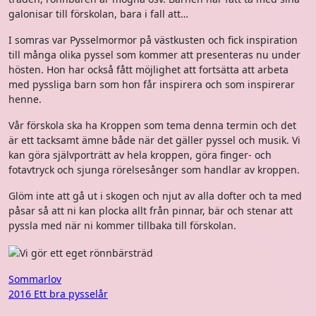
galonisar till förskolan, bara i fall att…
I somras var Pysselmormor på västkusten och fick inspiration
till många olika pyssel som kommer att presenteras nu under
hösten. Hon har också fått möjlighet att fortsätta att arbeta
med pyssliga barn som hon får inspirera och som inspirerar
henne.
Vår förskola ska ha Kroppen som tema denna termin och det
är ett tacksamt ämne både när det gäller pyssel och musik. Vi
kan göra självporträtt av hela kroppen, göra finger- och
fotavtryck och sjunga rörelsesånger som handlar av kroppen.
Glöm inte att gå ut i skogen och njut av alla dofter och ta med
påsar så att ni kan plocka allt från pinnar, bär och stenar att
pyssla med när ni kommer tillbaka till förskolan.
Inläggsnavigering
Sommarlov
2016 Ett bra pysselår