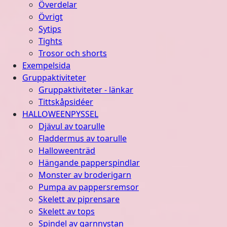
Överdelar
Övrigt
Sytips
Tights
Trosor och shorts
Exempelsida
Gruppaktiviteter
Gruppaktiviteter - länkar
Tittskåpsidéer
HALLOWEENPYSSEL
Djävul av toarulle
Fladdermus av toarulle
Halloweenträd
Hängande papperspindlar
Monster av broderigarn
Pumpa av pappersremsor
Skelett av piprensare
Skelett av tops
Spindel av garnnystan