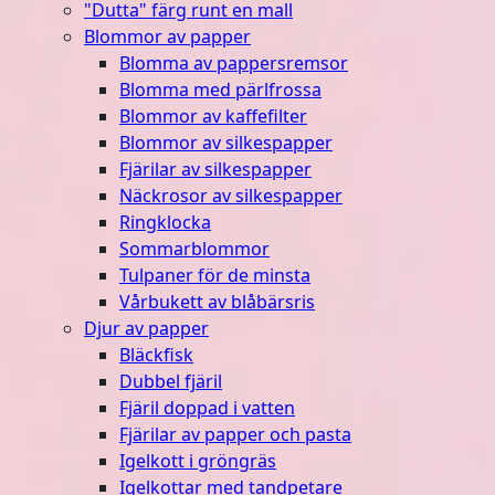
"Dutta" färg runt en mall
Blommor av papper
Blomma av pappersremsor
Blomma med pärlfrossa
Blommor av kaffefilter
Blommor av silkespapper
Fjärilar av silkespapper
Näckrosor av silkespapper
Ringklocka
Sommarblommor
Tulpaner för de minsta
Vårbukett av blåbärsris
Djur av papper
Bläckfisk
Dubbel fjäril
Fjäril doppad i vatten
Fjärilar av papper och pasta
Igelkott i gröngräs
Igelkottar med tandpetare