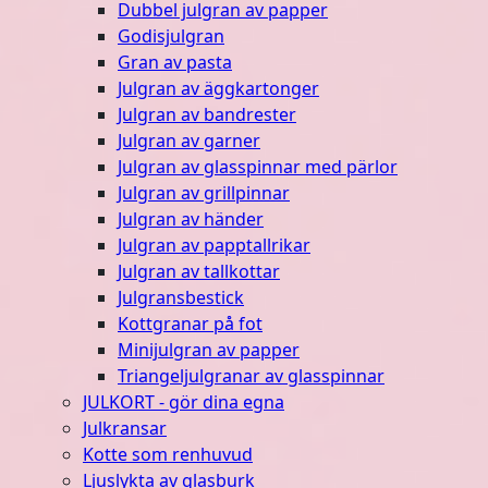
Dubbel julgran av papper
Godisjulgran
Gran av pasta
Julgran av äggkartonger
Julgran av bandrester
Julgran av garner
Julgran av glasspinnar med pärlor
Julgran av grillpinnar
Julgran av händer
Julgran av papptallrikar
Julgran av tallkottar
Julgransbestick
Kottgranar på fot
Minijulgran av papper
Triangeljulgranar av glasspinnar
JULKORT - gör dina egna
Julkransar
Kotte som renhuvud
Ljuslykta av glasburk