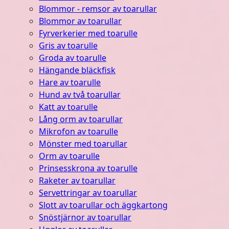
Blommor - remsor av toarullar
Blommor av toarullar
Fyrverkerier med toarulle
Gris av toarulle
Groda av toarulle
Hängande bläckfisk
Hare av toarulle
Hund av två toarullar
Katt av toarulle
Lång orm av toarullar
Mikrofon av toarulle
Mönster med toarullar
Orm av toarulle
Prinsesskrona av toarulle
Raketer av toarullar
Servettringar av toarullar
Slott av toarullar och äggkartong
Snöstjärnor av toarullar