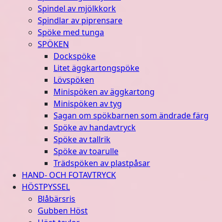
Spindel av mjölkkork
Spindlar av piprensare
Spöke med tunga
SPÖKEN
Dockspöke
Litet äggkartongspöke
Lövspöken
Minispöken av äggkartong
Minispöken av tyg
Sagan om spökbarnen som ändrade färg
Spöke av handavtryck
Spöke av tallrik
Spöke av toarulle
Trädspöken av plastpåsar
HAND- OCH FOTAVTRYCK
HÖSTPYSSEL
Blåbärsris
Gubben Höst