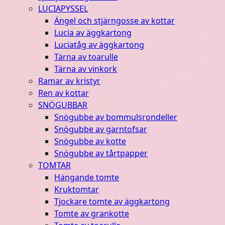
LUCIAPYSSEL
Ängel och stjärngosse av kottar
Lucia av äggkartong
Luciatåg av äggkartong
Tärna av toarulle
Tärna av vinkork
Ramar av kristyr
Ren av kottar
SNÖGUBBAR
Snögubbe av bommulsrondeller
Snögubbe av garntofsar
Snögubbe av kotte
Snögubbe av tårtpapper
TOMTAR
Hängande tomte
Kruktomtar
Tjockare tomte av äggkartong
Tomte av grankotte