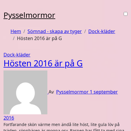
Hoppa
till
Pysselmormor
innehåll
Hem
Sömnad - skapa av tyger
Dock-kläder
Hösten 2016 är på G
Dock-kläder
Hösten 2016 är på G
Av
Pysselmormor
1 september
2016
Fortfarande skön värme men ändå lite höst, lite gula löv på
träden, rönnbären är mogna osv. Barnen har fått ta med sina