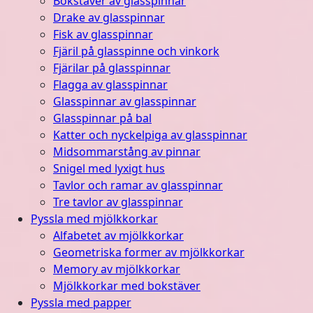
Bokstäver av glasspinnar
Drake av glasspinnar
Fisk av glasspinnar
Fjäril på glasspinne och vinkork
Fjärilar på glasspinnar
Flagga av glasspinnar
Glasspinnar av glasspinnar
Glasspinnar på bal
Katter och nyckelpiga av glasspinnar
Midsommarstång av pinnar
Snigel med lyxigt hus
Tavlor och ramar av glasspinnar
Tre tavlor av glasspinnar
Pyssla med mjölkkorkar
Alfabetet av mjölkkorkar
Geometriska former av mjölkkorkar
Memory av mjölkkorkar
Mjölkkorkar med bokstäver
Pyssla med papper