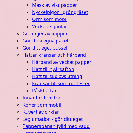
Mask av vikt papper
Nyckelpigor i gröngräset
Orm som mobil
Veckade fjärilar
Girlanger av papper
Gör dina egna paket
Gör ditt eget pussel
Hattar, kransar och hårband
Hårband av veckat papper
Hatt till nyårsafton
Hatt till skolavslutning
Kransar till sommarfester
Påskhattar
Innanför fönstret
Koner som mobil
Kuvert av cirklar
Legitimation - gör ditt eget
Pappersbanan fylld med vadd