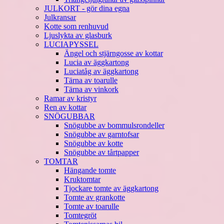
JULKORT - gör dina egna
Julkransar
Kotte som renhuvud
Ljuslykta av glasburk
LUCIAPYSSEL
Ängel och stjärngosse av kottar
Lucia av äggkartong
Luciatåg av äggkartong
Tärna av toarulle
Tärna av vinkork
Ramar av kristyr
Ren av kottar
SNÖGUBBAR
Snögubbe av bommulsrondeller
Snögubbe av garntofsar
Snögubbe av kotte
Snögubbe av tårtpapper
TOMTAR
Hängande tomte
Kruktomtar
Tjockare tomte av äggkartong
Tomte av grankotte
Tomte av toarulle
Tomtegröt