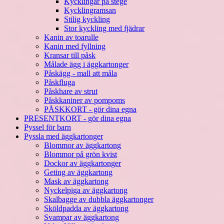
Kycklingar på stege
Kycklingramsan
Stilig kyckling
Stor kyckling med fjädrar
Kanin av toarulle
Kanin med fyllning
Kransar till påsk
Målade ägg i äggkartonger
Påskägg - mall att måla
Påskfluga
Påskhare av strut
Påskkaniner av pompoms
PÅSKKORT - gör dina egna
PRESENTKORT - gör dina egna
Pyssel för barn
Pyssla med äggkartonger
Blommor av äggkartong
Blommor på grön kvist
Dockor av äggkartonger
Geting av äggkartong
Mask av äggkartong
Nyckelpiga av äggkartong
Skalbagge av dubbla äggkartonger
Sköldpadda av äggkartong
Svampar av äggkartong