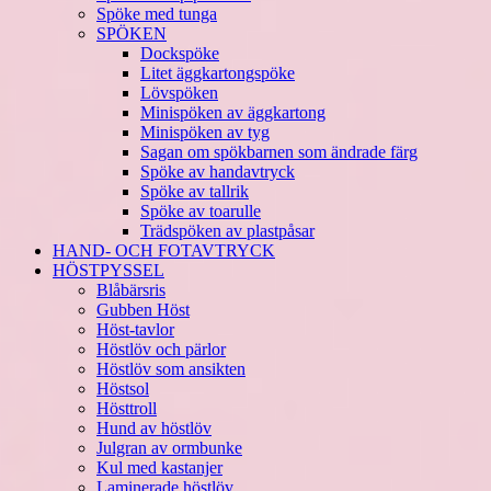
Spöke med tunga
SPÖKEN
Dockspöke
Litet äggkartongspöke
Lövspöken
Minispöken av äggkartong
Minispöken av tyg
Sagan om spökbarnen som ändrade färg
Spöke av handavtryck
Spöke av tallrik
Spöke av toarulle
Trädspöken av plastpåsar
HAND- OCH FOTAVTRYCK
HÖSTPYSSEL
Blåbärsris
Gubben Höst
Höst-tavlor
Höstlöv och pärlor
Höstlöv som ansikten
Höstsol
Hösttroll
Hund av höstlöv
Julgran av ormbunke
Kul med kastanjer
Laminerade höstlöv