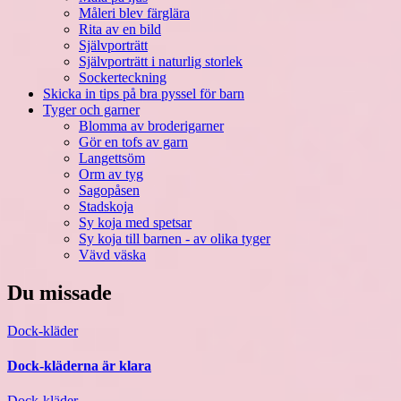
Måleri blev färglära
Rita av en bild
Självporträtt
Självporträtt i naturlig storlek
Sockerteckning
Skicka in tips på bra pyssel för barn
Tyger och garner
Blomma av broderigarner
Gör en tofs av garn
Langettsöm
Orm av tyg
Sagopåsen
Stadskoja
Sy koja med spetsar
Sy koja till barnen - av olika tyger
Vävd väska
Du missade
Dock-kläder
Dock-kläderna är klara
Dock-kläder