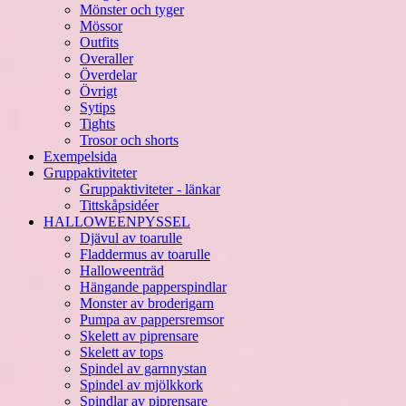
Mönster och tyger
Mössor
Outfits
Overaller
Överdelar
Övrigt
Sytips
Tights
Trosor och shorts
Exempelsida
Gruppaktiviteter
Gruppaktiviteter - länkar
Tittskåpsidéer
HALLOWEENPYSSEL
Djävul av toarulle
Fladdermus av toarulle
Halloweenträd
Hängande papperspindlar
Monster av broderigarn
Pumpa av pappersremsor
Skelett av piprensare
Skelett av tops
Spindel av garnnystan
Spindel av mjölkkork
Spindlar av piprensare