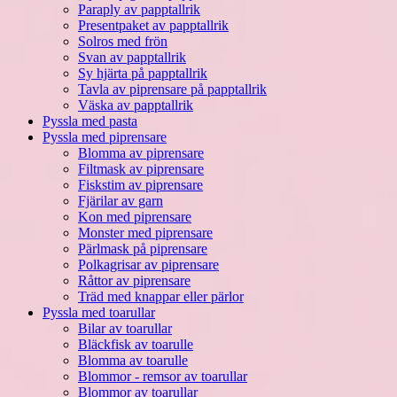
Paraply av papptallrik
Presentpaket av papptallrik
Solros med frön
Svan av papptallrik
Sy hjärta på papptallrik
Tavla av piprensare på papptallrik
Väska av papptallrik
Pyssla med pasta
Pyssla med piprensare
Blomma av piprensare
Filtmask av piprensare
Fiskstim av piprensare
Fjärilar av garn
Kon med piprensare
Monster med piprensare
Pärlmask på piprensare
Polkagrisar av piprensare
Råttor av piprensare
Träd med knappar eller pärlor
Pyssla med toarullar
Bilar av toarullar
Bläckfisk av toarulle
Blomma av toarulle
Blommor - remsor av toarullar
Blommor av toarullar