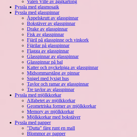
Valen Ville av äggkartong
Pyssla med glasmosaik
Pyssla med glasspinnar
Äppelskrutt av glasspinnar
Bokstäver av glasspinnar
Drake av glasspinnar
Fisk av glasspinnar
Fjäril på glasspinne och vinkork
Fjärilar på glasspinnar
Flagga av glasspinnar
Glasspinnar av glasspinnar
Glasspinnar på bal
Katter och nyckelpiga av glasspinnar
Midsommarstång av pinnar
Snigel med lyxigt hus
Tavlor och ramar av glasspinnar
Tre tavlor av glasspinnar
Pyssla med mjölkkorkar
Alfabetet av mjölkkorkar
Geometriska former av mjölkkorkar
Memory av mjölkkorkar
Mjölkkorkar med bokstäver
Pyssla med papper
"Dutta" färg runt en mall
Blommor av papper