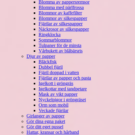
Blomma av pappersremsor
Blomma med pärlfrossa
Blommor av kaffefilter
Blommor av silkespapper
Fjärilar av silkespapper
Näckrosor av silkespapper
Ringklocka
Sommarblommor
Tulpaner för de minsta
Vårbukett av blåbärsris
Djur av papper
Bläckfisk
Dubbel fjäril
Fjäril doppad i vatten
Fjärilar av papper och pasta
Igelkott i gröngräs
Igelkottar med tandpetare
Mask av vikt papper
Nyckelpigor i gröngräset
Orm som mobil
Veckade fjärilar
Girlanger av papper
Gör dina egna paket
Gör ditt eget pussel
Hattar, kransar och hårband