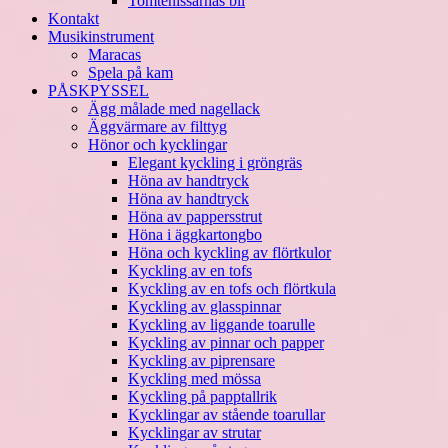
Tomtenissarnas bil
Kontakt
Musikinstrument
Maracas
Spela på kam
PÅSKPYSSEL
Ägg målade med nagellack
Äggvärmare av filttyg
Hönor och kycklingar
Elegant kyckling i gröngräs
Höna av handtryck
Höna av handtryck
Höna av pappersstrut
Höna i äggkartongbo
Höna och kyckling av flörtkulor
Kyckling av en tofs
Kyckling av en tofs och flörtkula
Kyckling av glasspinnar
Kyckling av liggande toarulle
Kyckling av pinnar och papper
Kyckling av piprensare
Kyckling med mössa
Kyckling på papptallrik
Kycklingar av stående toarullar
Kycklingar av strutar