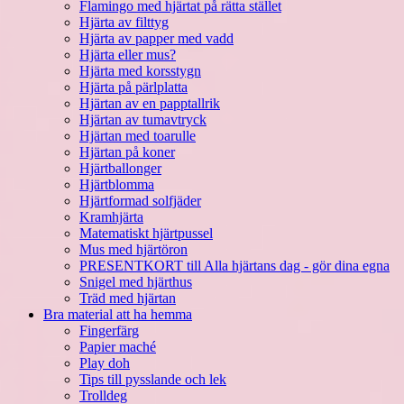
Flamingo med hjärtat på rätta stället
Hjärta av filttyg
Hjärta av papper med vadd
Hjärta eller mus?
Hjärta med korsstygn
Hjärta på pärlplatta
Hjärtan av en papptallrik
Hjärtan av tumavtryck
Hjärtan med toarulle
Hjärtan på koner
Hjärtballonger
Hjärtblomma
Hjärtformad solfjäder
Kramhjärta
Matematiskt hjärtpussel
Mus med hjärtöron
PRESENTKORT till Alla hjärtans dag - gör dina egna
Snigel med hjärthus
Träd med hjärtan
Bra material att ha hemma
Fingerfärg
Papier maché
Play doh
Tips till pysslande och lek
Trolldeg