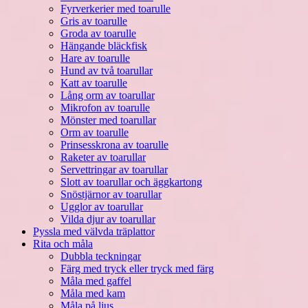
Fyrverkerier med toarulle
Gris av toarulle
Groda av toarulle
Hängande bläckfisk
Hare av toarulle
Hund av två toarullar
Katt av toarulle
Lång orm av toarullar
Mikrofon av toarulle
Mönster med toarullar
Orm av toarulle
Prinsesskrona av toarulle
Raketer av toarullar
Servettringar av toarullar
Slott av toarullar och äggkartong
Snöstjärnor av toarullar
Ugglor av toarullar
Vilda djur av toarullar
Pyssla med välvda träplattor
Rita och måla
Dubbla teckningar
Färg med tryck eller tryck med färg
Måla med gaffel
Måla med kam
Måla på ljus