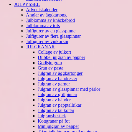
JULPYSSEL
Adventskalender
Änglar av äggkartong
Julblomma av knäckebröd
Julblomma av tofs
Julfigurer av en glasspinne
Julfigurer av flera glasspinnar
Julfigurer av vinkorkar
JULGRANAR
Collage av julkort
Dubbel julgran av papper
Godisjulgran
Gran av pasta
Julgran av äggkartonger
Julgran av bandrester
Julgran av garner
Julgran av glasspinnar med pärlor
Julgran av grillpinnar
Julgran av händer
Julgran av papptallrikar
Julgran av tallkottar
Julgransbestick
Kottgranar på fot
Minijulgran av papper
Triangeljulgranar av glasspinnar