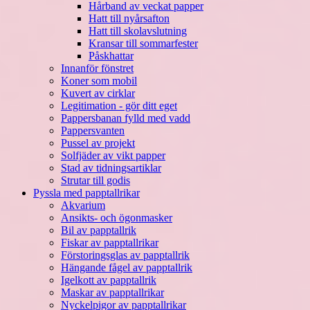
Hårband av veckat papper
Hatt till nyårsafton
Hatt till skolavslutning
Kransar till sommarfester
Påskhattar
Innanför fönstret
Koner som mobil
Kuvert av cirklar
Legitimation - gör ditt eget
Pappersbanan fylld med vadd
Pappersvanten
Pussel av projekt
Solfjäder av vikt papper
Stad av tidningsartiklar
Strutar till godis
Pyssla med papptallrikar
Akvarium
Ansikts- och ögonmasker
Bil av papptallrik
Fiskar av papptallrikar
Förstoringsglas av papptallrik
Hängande fågel av papptallrik
Igelkott av papptallrik
Maskar av papptallrikar
Nyckelpigor av papptallrikar