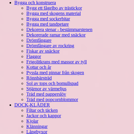
Bygga och konstruera
Bygg ett fågelbo av trästickor
Bygga med skogens material
Bygga med sockerbitar
Bygga med tandpetare
Dekorera stenar - bestämmarstenen
Dekorerade ramar med snäckor
Drömfångare
Drömfångare av rockring
Fiskar av snäckor
Flaggor
Frigolitkrans med massor av tyll
Kottar och år
Pyssla med pinnar från skogen
Rönnbärsträd
Sol av tops och bomullspad
Stjärnor av värmeljus
Träd med papperslöv
Träd med popcornblommor
DOCK-KLÄDER
Filtar och täcken
Jackor och kappor
Kjolar
Klänningar
Långbyxor